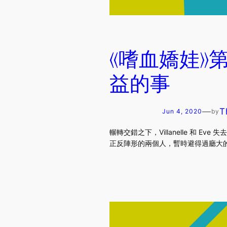
《嗜血嬌娃》
益的事
—
T
Jun 4, 2020
by
輾轉交錯之下，Villanelle 
正反陣形的兩個人，暫時避得過廳大