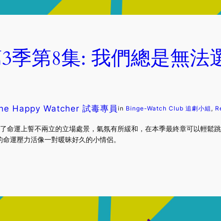
第3季第8集: 我們總是無
he Happy Watcher 試毒專員
in
Binge-Watch Club 追劇小組
, 
R
和 Eve 失去了命運上誓不兩立的立場處景，氣氛有所緩和，在本季最終章可以
的命運壓力活像一對暖昧好久的小情侶。