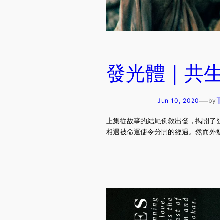
發光體｜共生關
—
Jun 10, 2020
by
上集從故事的結尾倒敘出發，揭開了
相遇被命運使令分開的經過。然而外