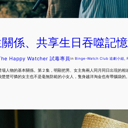
係、共享生日吞噬記憶？ [
The Happy Watcher 試毒專員
in
Binge-Watch Club 追劇小組
, 
登場人物的基本關係。第２集，明顯把男、女主角兩人同月同日出現的相
貌楚楚可憐的女主也不是毫無防範的小女人，隻身越洋淘金也有帶腦袋的