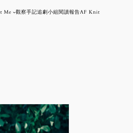
t Me
觀察手記
追劇小組
閱讀報告
AF Knit