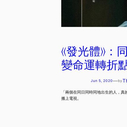
《發光體》：
變命運轉折點 [
—
T
Jun 5, 2020
by
「兩個在同日同時同地出生的人，真的
搬上電視。