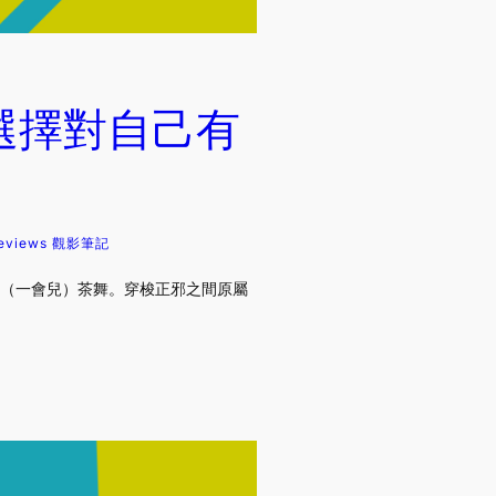
法選擇對自己有
eviews 觀影筆記
輕鬆跳（一會兒）茶舞。穿梭正邪之間原屬