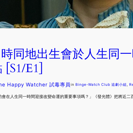
同時同地出生會於人生同
S1/E1]
he Happy Watcher 試毒專員
in
Binge-Watch Club 追劇小組
, 
R
會在人生同一時間迎接改變命運的重要事項嗎？」《發光體》把將近二百