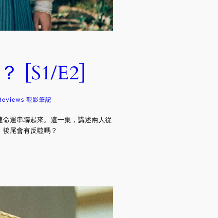
S1/E2]
Reviews 觀影筆記
連命運串聯起來。這一集，講述兩人從
。後尾會有反噬嗎？