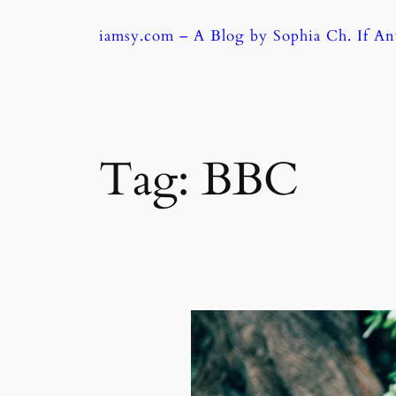
Skip
iamsy.com – A Blog by Sophia Ch. If A
to
content
Tag:
BBC