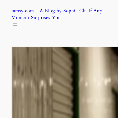
Skip
iamsy.com – A Blog by Sophia Ch. If Any
to
Moment Surprises You
content