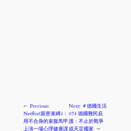
←
Previous:
Next:
＃德國生活
Netflix《親密束縛》：
074 德國難民庇
用不合身的束腹馬甲
護：不止於戰爭
上演一場心理健康課
或天災國家
→