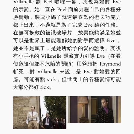
Villanelle 割 Peel 喉嚨一幕，我視為她對 Eve
的示愛。她一直在 Peel 面前力壓自己的各種好
勝衝動，裝成小綿羊就連最喜歡的橙味巧克力
都吐出來，不過就是為了完成 Eve 給的任務。
在無可挽救的被識破場片，放棄能夠滿足她並
可以是世界上最能理解她的對手而選擇 Eve，
她並不是瘋了，是她所給予的愛的證明。其後
有小手槍的 Villanelle 隱藏實力引導 Eve（在看
似危險但並不危險的關頭）用斧頭把 Raymond
斬死，對 Villanelle 來說，是 Eve 對她愛的回
應。可能有點 sick，但世間上的各種愛情可能
大部分都好 sick。