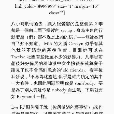
link_color=”#999999″ size=”1″ margin=”15″
class=””]
八小時劇情過去，讓人很憂鬱的是整個第 2 季
都是一個由上而下操縱的 set up，身為主角的行
動階層（們）都不過是上頭的棋子——無論她們
自己知不知道。 MI6 的大腦 Carolyn 似乎有其
他我並不清楚的幕後位置，目測她可以在
Twelve 社團有些微至不少的影響力。凡事思前
想後好好佈局的穩陣派中女坐擁很多就算兒子
踫見了也不會感到尷尬的「old friends」。看畢後
我發現，「不再為此尷尬」似乎是權力鎖定的其中
一大條件，也因此明顯證明你是 somebody。要
是為了別人質疑你是 nobody 而生氣，下場就會
如 Raymond 一樣。
Eve 以「跟你兒子說（你所做過的壞事情）」來作
威脅是無知的，可能她當時並不知道但我們都