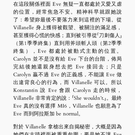
在這段關係裡面 Eve 無疑一直都處於又愛又虐
的位置，經常焦急不安。精神科早就跟她說
了：希望妳最後不要落力來到這裡的下場。從
Villanelle 身上獲得被觀望、被關注的滿足感，
甚至獲得心慌的快感；直到被引導從「刀刺傷人」
（第1季季終集）直到用斧頭斬人頭（第2季季
終集），Eve 都處於被動式主動的位置。
Carolyn 並不是沒有給 Eve 下台的台階，佈局
完結後她還親身想去把 Eve 接回去；只是
Carolyn 贏不過 Eve 的正義感，不能讓 Eve 做
出違背良心的行為，而 Villanelle 可以。所以
Konstantin 說 Eve 會跟 Carolyn 走的時候，
Villanelle 非常肯定的說：「She wouldn’t.」。最終
Eve 真的沒有選擇 MI6，Villanelle 也願意為了
Eve 而到阿拉斯加 be normal。
對於 Villanelle 拿槍出來自揭秘密，大概是因為
她們在古蹟裡面被重重包圍；要是她不讓 Eve