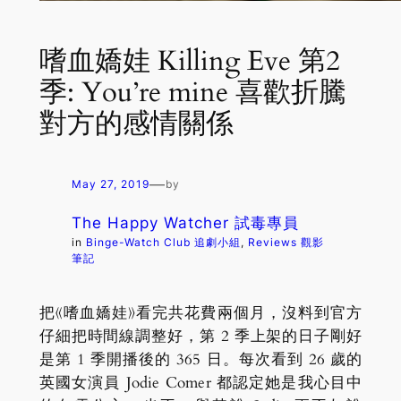
嗜血嬌娃 Killing Eve 第2
季: You’re mine 喜歡折騰
對方的感情關係
—
May 27, 2019
by
The Happy Watcher 試毒專員
in
Binge-Watch Club 追劇小組
, 
Reviews 觀影
筆記
把《嗜血嬌娃》看完共花費兩個月，沒料到官方
仔細把時間線調整好，第 2 季上架的日子剛好
是第 1 季開播後的 365 日。每次看到 26 歲的
英國女演員 Jodie Comer 都認定她是我心目中