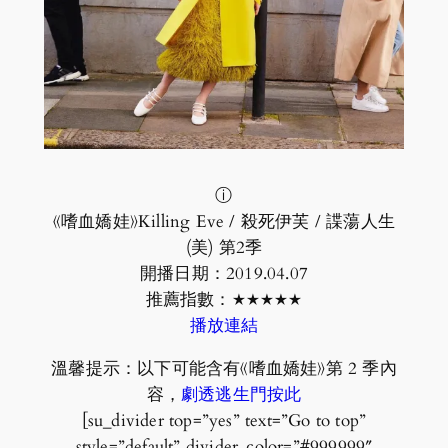
ⓘ
《嗜血嬌娃》Killing Eve / 殺死伊芙 / 諜蕩人生
(美) 第2季
開播日期：2019.04.07
推薦指數：★★★★★
播放連結
溫馨提示：以下可能含有《嗜血嬌娃》第 2 季內
容，
劇透逃生門按此
[su_divider top=”yes” text=”Go to top”
style=”default” divider_color=”#999999″