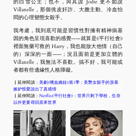
的白雪公主；也不，與其說 Jodie 更不如說
Villanelle，那個佻皮奸詐、大膽主動、冷血怕
悶的心理變態女殺手。
我考慮，我到底可能是習慣性對擁有精神病基
因的角色呈現喜歡的感覺——就算是《平行社會》
裡面無藥可救的 Harry，我也能放大他情（自己
的）深深的一面——；況且面前是更加立體的
Villanelle，我無法不喜歡。搞不好，我可能或
者都有些邊緣性人格障礙。
▏延伸閱讀：
美劇《嗜血嬌娃》第1季：美艷女殺手的羡慕
嫉妒恨愛說出了真感情
▏延伸閱讀：
Netflix《平行社會》：世界只剩下學校，生存
以外更要尋回原來世界