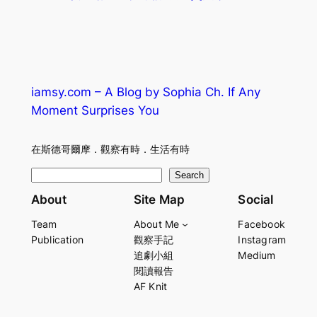
iamsy.com – A Blog by Sophia Ch. If Any
Moment Surprises You
在斯德哥爾摩．觀察有時．生活有時
S
Search
e
About
Site Map
Social
a
Team
About Me
Facebook
r
Publication
觀察手記
Instagram
c
追劇小組
Medium
h
閱讀報告
AF Knit