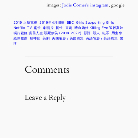
images:
Jodie Comer’s instagram
, google
2019 上映電視
2019年4月開播
BBC
Girls Supporting Girls
Netflix
TV
兩性
劇情片
同性
喜劇
嗜血嬌娃 Killing Eve 追殺夏娃
獨行殺姬 諜蕩人生 殺死伊芙 (2018-2022)
影評
殺人
犯罪
用生命
給你推薦
精神病
美劇
美國電影 / 美國劇集
英語電影 / 英語劇集
警
匪
Comments
Leave a Reply