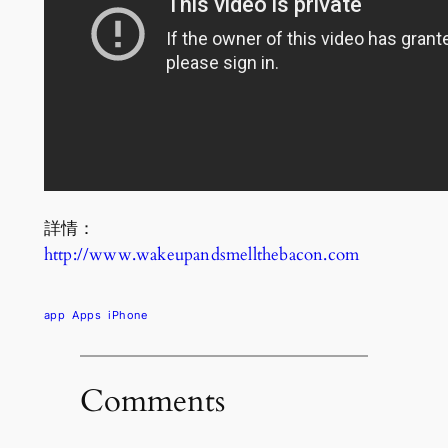
詳情：
http://www.wakeupandsmellthebacon.com
app
Apps
iPhone
Comments