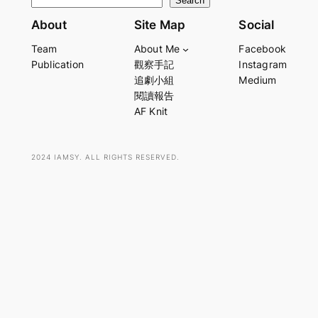
S
Search
e
About
Site Map
Social
a
Team
About Me
Facebook
r
Publication
觀察手記
Instagram
c
追劇小組
Medium
h
閱讀報告
AF Knit
2024 IAMSY. ALL RIGHTS RESERVED.