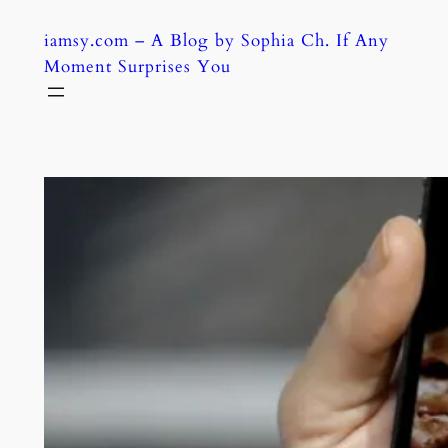
Skip
iamsy.com – A Blog by Sophia Ch. If Any
to
Moment Surprises You
content