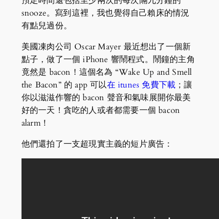
預定時間還包括至少兩次的每次隔九分鐘的
snooze。寫到這裡，我也覺得自己賴床的情況
有點兒過份。
美國凍肉公司 Oscar Mayer 最近想出了一個新
點子，做了一個 iPhone 響鬧程式。鬧鐘的主角
竟然是 bacon！這個名為 “Wake Up and Smell
the Bacon” 的 app 可以
在 itunes 免費下載
；讓
你以滋滋作響的 bacon 聲音和氣味展開你最美
好的一天！貪吃的人或者都需要一個 bacon
alarm！
他們還拍了一支超現實主義的短片廣告：