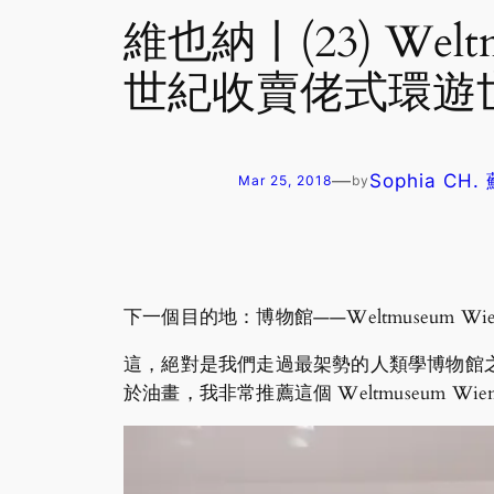
維也納丨(23) We
世紀收賣佬式環遊
—
Sophia CH
Mar 25, 2018
by
下一個目的地：博物館——Weltmuseum
這，絕對是我們走過最架勢的人類學博物館
於油畫，我非常推薦這個 Weltmuseum W