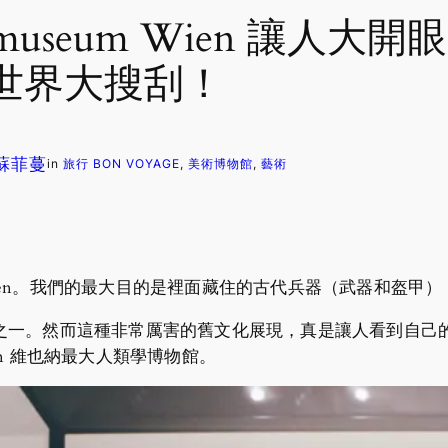
ltmuseum Wien 讓人
世界大搜刮！
. 蘇菲蔓
in
旅行 BON VOYAGE
, 
美術博物館
, 
藝術
 Wien。我們的最大目的是裡面藏住的古代兵器（武器和盔甲）
之一。然而這種非常厲害的舊文化展現，真是讓人看到自己
ien 維也納最大人類學博物館。