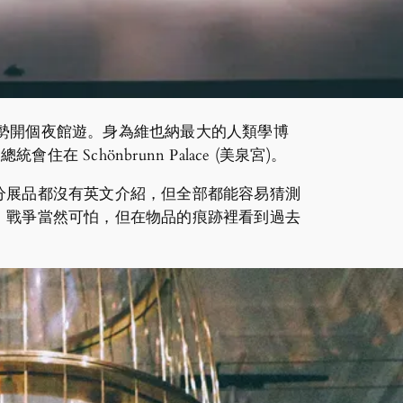
非常架勢開個夜館遊。身為維也納最大的人類學博
 Schönbrunn Palace (美泉宮)。
分展品都沒有英文介紹，但全部都能容易猜測
。戰爭當然可怕，但在物品的痕跡裡看到過去