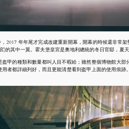
進行大翻身，2017 年年尾才完成改建重新開幕，開幕的時候還
夫堡皇宮)的其中一翼。霍夫堡皇宮是奧地利總統的冬日官邸，夏天總統會住在
是盔甲的種類和數量都叫人目不暇給；雖然整個博物館大部
使用者都詳細列好，而且更能清楚看到盔甲上面的使用痕跡