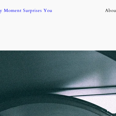
ny Moment Surprises You
Abou