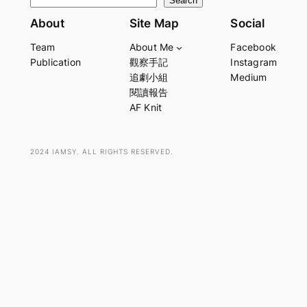
S
Search
e
About
Site Map
Social
a
Team
About Me
Facebook
r
Publication
觀察手記
Instagram
c
追劇小組
Medium
h
閱讀報告
AF Knit
2024 IAMSY. ALL RIGHTS RESERVED.