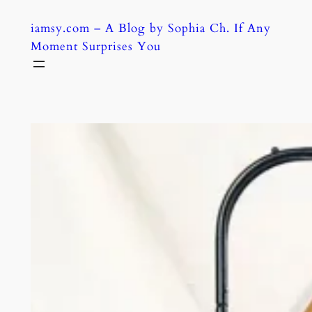
Skip
iamsy.com – A Blog by Sophia Ch. If Any
to
Moment Surprises You
content