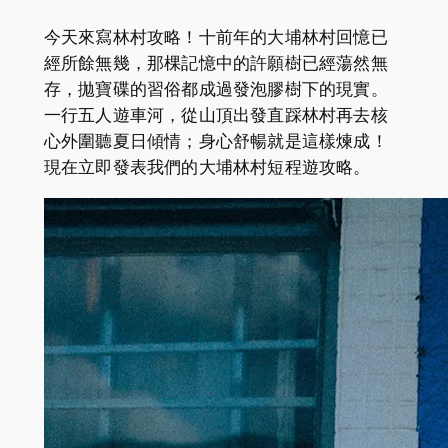
今天來寫林村攻略！十前年的大埔林村回憶已
經所餘無幾，那棵記憶中的許願樹已經蕩然無
存，拋寶碟的習俗都成過發泡膠樹下的現實。
一行五人遊車河，從山頂出發直踩林村再去核
心外圍聽夏日傾情；身心舒暢就是這樣煉成！
現在立即發表我們的大埔林村短程遊攻略。