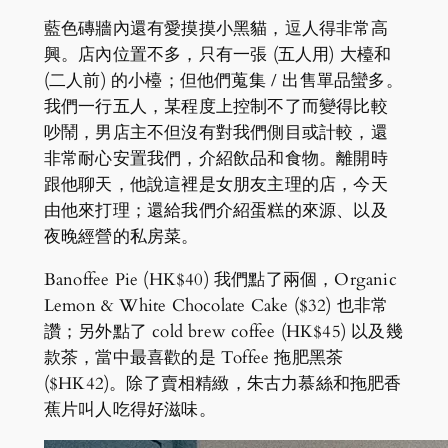
藍色磚牆內還有愛摸摸小黑貓，逗人得非常高
興。店內位置不多，只有一張 (五人用) 大檯和
(二人前) 的小檯；但他們蒐集 / 出售單品蠻多。
我們一行五人，某程度上控制不了而變得比較
吵鬧，男店主不但沒有對我們側目或計較，還
非常耐心安置我們，介紹飲品和食物。離開時
跟他聊天，他說這裡是女朋友主理的店，今天
由他來打理；還給我們介紹蛋糕的來源、以及
夜晚經營的私房菜。
Banoffee Pie (HK$40) 我們點了兩個，Organic
Lemon & White Chocolate Cake ($32) 也非常
讚；另外點了 cold brew coffee (HK$45) 以及幾
款茶，當中最喜歡的是 Toffee 拖肥黑茶
($HK42)。除了賣相精緻，朱古力慕絲和拖肥香
蕉片叫人吃得好滋味。