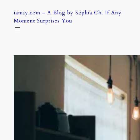
Skip
iamsy.com – A Blog by Sophia Ch. If Any
to
Moment Surprises You
content