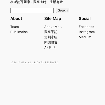
在斯德哥爾摩．觀察有時．生活有時
S
Search
e
About
Site Map
Social
a
Team
About Me
Facebook
r
Publication
觀察手記
Instagram
c
追劇小組
Medium
h
閱讀報告
AF Knit
2024 IAMSY. ALL RIGHTS RESERVED.