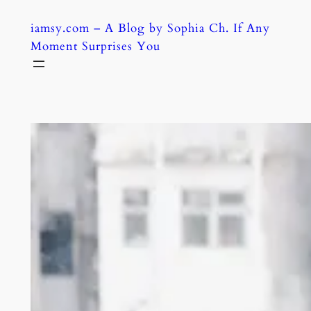
Skip
iamsy.com – A Blog by Sophia Ch. If Any
to
Moment Surprises You
content