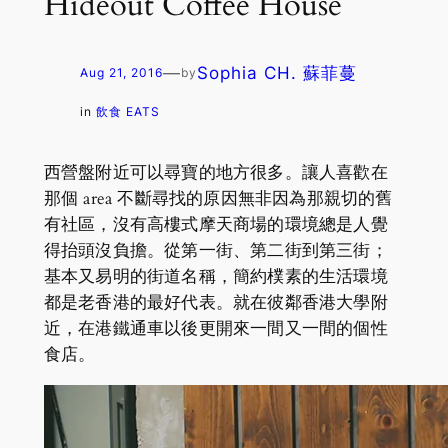
Hideout Coffee House
—
Sophia CH. 蘇菲蔓
Aug 21, 2016
by
in
飲食 EATS
西營盤附近可以尋寶的地方很多。讓人喜歡在
那個 area 不斷尋找的原因無非因為那親切的舊
有社區，沒有高樓式摩天商場的環境總是人覺
得抬頭沒負擔。從第一街、第二街到第三街；
基本又易明的街道名稱，簡約樸素的生活環境
都是老香港的最好代表。就在彼鄰香港大學附
近，在港鐵通車以後更開來一間又一間的個性
食店。