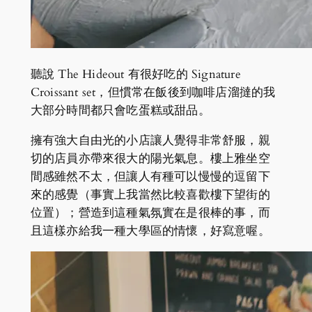
聽說 The Hideout 有很好吃的 Signature
Croissant set，但慣常在飯後到咖啡店溜撻的我
大部分時間都只會吃蛋糕或甜品。
擁有強大自由光的小店讓人覺得非常舒服，親
切的店員亦帶來很大的陽光氣息。樓上雅坐空
間感雖然不太，但讓人有種可以慢慢的逗留下
來的感覺（事實上我當然比較喜歡樓下望街的
位置）；營造到這種氣氛實在是很棒的事，而
且這樣亦給我一種大學區的情懷，好寫意喔。