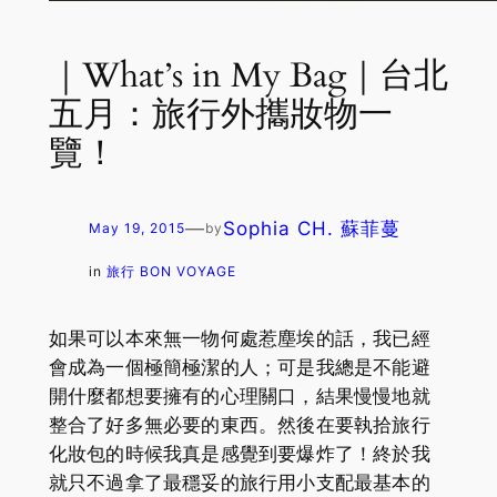
｜What’s in My Bag｜台北
五月：旅行外攜妝物一
覽！
—
Sophia CH. 蘇菲蔓
May 19, 2015
by
in
旅行 BON VOYAGE
如果可以本來無一物何處惹塵埃的話，我已經
會成為一個極簡極潔的人；可是我總是不能避
開什麼都想要擁有的心理關口，結果慢慢地就
整合了好多無必要的東西。然後在要執拾旅行
化妝包的時候我真是感覺到要爆炸了！終於我
就只不過拿了最穩妥的旅行用小支配最基本的