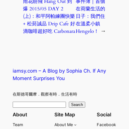
雨花紛飛 Hang Out 到
事件簿｜首個
爆 2015/05 DAY 2
在荷蘭生活的
(上)：和平阿帕練團快樂
日子：我們住
+ 松菸誠品 Drip Cafe 好
在溫柔小鎮
滴咖啡超好吃 Carbonara
Hengelo！
→
iamsy.com – A Blog by Sophia Ch. If Any
Moment Surprises You
在斯德哥爾摩．觀察有時．生活有時
S
Search
e
About
Site Map
Social
a
Team
About Me
Facebook
r