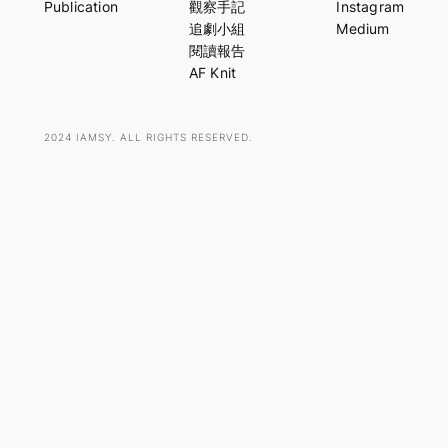
Publication
觀察手記
Instagram
c
追劇小組
Medium
h
閱讀報告
AF Knit
2024 IAMSY. ALL RIGHTS RESERVED.