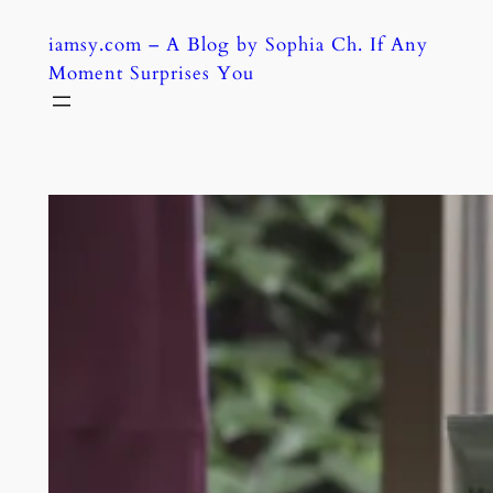
Skip
iamsy.com – A Blog by Sophia Ch. If Any
to
Moment Surprises You
content