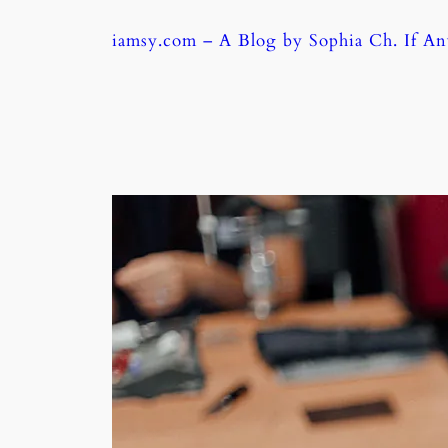
Skip
iamsy.com – A Blog by Sophia Ch. If A
to
content