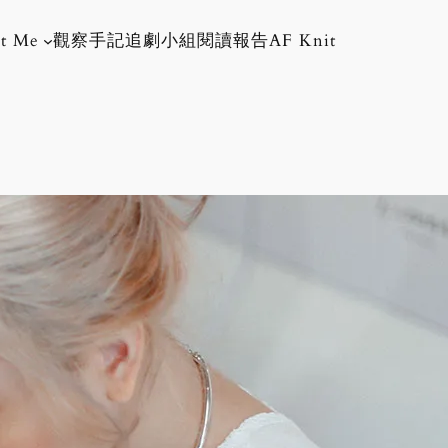
t Me
觀察手記
追劇小組
閱讀報告
AF Knit