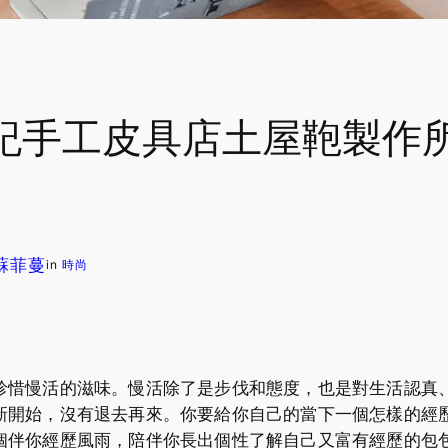
手工皮具店土屋鞄製作所：
. 蘇菲蔓
in
時尚
珍惜慢活的滋味。慢活除了是步伐和態度，也是對生活認真
新開始，沒有退去再來。你要給你自己的當下一個怎樣的經
個伴你經歷風雨，陪伴你長出個性了解自己又富有經歷的包