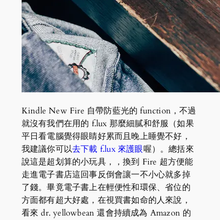
Kindle New Fire 自帶防藍光的 function，不過
就沒有我們在用的 f.lux 那麼細膩和舒服（如果
平日看電腦覺得眼睛好累而且晚上睡覺不好，
我建議你可以
去下載 f.lux 來護眼
喔）。總括來
說這是超划算的小玩具，，換到 Fire 超方便能
走進電子書店這回事反倒會讓一不小心就多掉
了錢。畢竟電子書上在輕便性和環保、省位的
方面都有超大好處，在視買書如命的人來說，
看來 dr. yellowbean 還會持續成為 Amazon 的