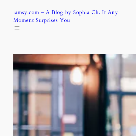
Skip
iamsy.com – A Blog by Sophia Ch. If Any
to
Moment Surprises You
content