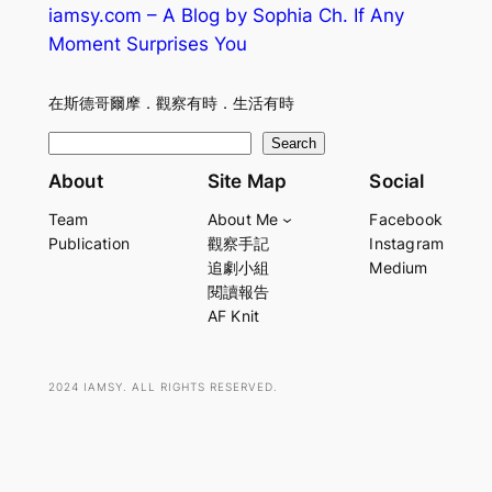
iamsy.com – A Blog by Sophia Ch. If Any
Moment Surprises You
在斯德哥爾摩．觀察有時．生活有時
S
Search
e
About
Site Map
Social
a
Team
About Me
Facebook
r
Publication
觀察手記
Instagram
c
追劇小組
Medium
h
閱讀報告
AF Knit
2024 IAMSY. ALL RIGHTS RESERVED.