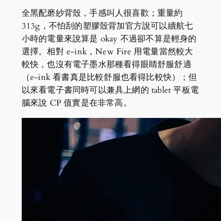
全黑配磨紗背殼，手感叫人很喜歡；重量約
313g，不怕刮的塑膠殼背加官方說可以續航七
小時的電量來說算是 okay 不過卻不算是輕身的
選擇。相對 e-ink，New Fire 用電量當然較大
較快，也沒有電子墨水那種看得眼睛舒服舒適
（e-ink 看書真是比較舒服也看得比較快）；但
以來看電子書同時可以兼具上網的 tablet 平板電
腦來說 CP 值實是在非常高。