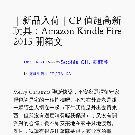
｜新品入荷｜CP 值超高新
玩具：Amazon Kindle Fire
2015 開箱文
—
Sophia CH. 蘇菲蔓
Dec 24, 2015
by
in
德國生活 LIFE / TALKS
Merry Christmas 聖誕快樂，平安夜選擇留守家
裡也算是宅的一種指標吧。不想在外邊老是跟
一眾陌生人擠在一起（下午我確是外出去買東
西，但我沒有過度消費喔我保證），又沒有開
派對的心情；倒不如安樂地在家平凡地渡過。
況且，我讓有很多排著隊要跟大家分享的事