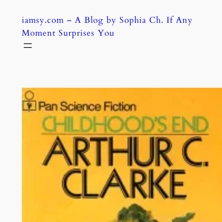
Skip
iamsy.com – A Blog by Sophia Ch. If Any
to
Moment Surprises You
content