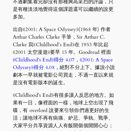
不過劇集看完卻沒有那種興高采烈的評論，只
是有種淡淡地覺得這個課題還可以繼續的說更
多加。
出自《2001: A Space Odyssey》(1968 年) 作者
Arthur Charles Clarke 手筆，Sir Arthur C.
Clarke 寫《Childhood’s End》在 1953 年比起
《2001 太空漫遊》要早 15 年。Goodread 裡面
《Childhood’s End》得分 4.07
，
《2001: A Space
Odyssey》得分 4.08
，絕對不分上下。據說小說
劇本一早就被電影公司買走，不過一直以來就
是沒有電影版本的誕生。
《Childhood’s End》有很多讓人反思的地方。如
果有一日，像裡面的一樣，地球上空出現了飛
碟，有 overlord 說要來引領你們過更好的生
活；讓地球不再有病痛、妒忌、爭執、戰爭、
大家平分共享資源人人有飯開個個開開心心；