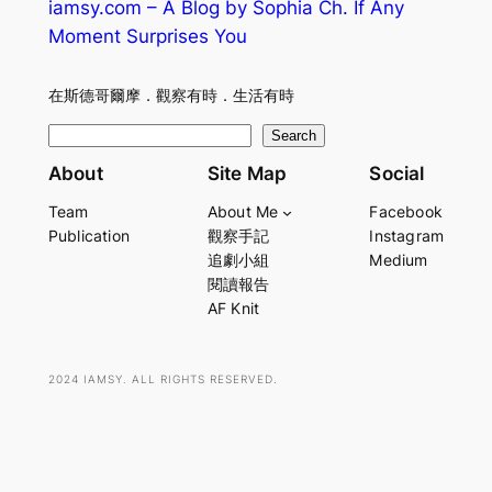
iamsy.com – A Blog by Sophia Ch. If Any
Moment Surprises You
在斯德哥爾摩．觀察有時．生活有時
S
Search
e
About
Site Map
Social
a
Team
About Me
Facebook
r
Publication
觀察手記
Instagram
c
追劇小組
Medium
h
閱讀報告
AF Knit
2024 IAMSY. ALL RIGHTS RESERVED.