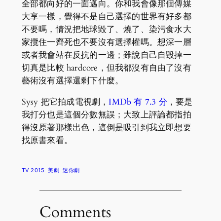
全部都向好的一面邁向。你和我會像那個傳媒
大享一樣，覺得不是自己選擇的世界有好多都
不要嗎，情況把地球毀了、燒了、染污食水大
家攬住一齊死也不要沒有選擇權嗎。想深一層
或者我會站在反抗的一邊；雖說自己自毀掉一
切真是比較 hardcore，但我都沒有自由了沒有
藝術沒有選擇還剩下什麼。
Sysy 把它拍成電視劇，
IMDb 有 7.3 分
，要是
我打分也是這個分數無誤；大致上評論都指拍
得沒原著那樣出色，這倒是吸引到我立即想要
找原書來看。
TV 2015
美劇
迷你劇
Comments