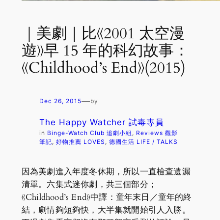
｜美劇｜比《2001 太空漫
遊》早 15 年的科幻故事：
《Childhood’s End》(2015)
—
Dec 26, 2015
by
The Happy Watcher 試毒專員
in
Binge-Watch Club 追劇小組
, 
Reviews 觀影
筆記
, 
好物推薦 LOVES
, 
德國生活 LIFE / TALKS
因為美劇進入年度冬休期，所以一直檢查遺漏
清單。六集式迷你劇，共三個部分；
《Childhood’s End》中譯：童年末日／童年的終
結，劇情夠短夠快，大半集就開始引人入勝。