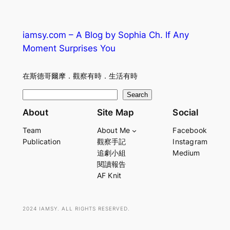
iamsy.com – A Blog by Sophia Ch. If Any
Moment Surprises You
在斯德哥爾摩．觀察有時．生活有時
S
Search
e
About
Site Map
Social
a
Team
About Me
Facebook
r
Publication
觀察手記
Instagram
c
追劇小組
Medium
h
閱讀報告
AF Knit
2024 IAMSY. ALL RIGHTS RESERVED.