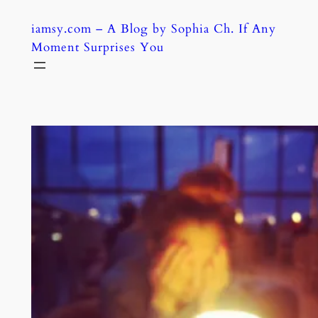
Skip
iamsy.com – A Blog by Sophia Ch. If Any
to
Moment Surprises You
content