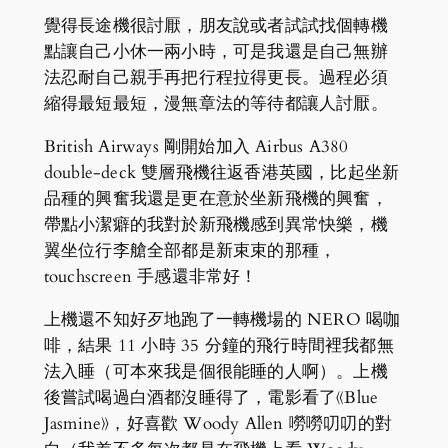
覺得長途機很討厭，朋友說或者試試找個轉機
點讓自己小休一兩小時，可是我還是自己無辦
法忍耐自己親手再把行程拉得更長。過程必須
縮得最短最短，漫無章法的等待都讓人討厭。
British Airways 剛開始加入 Airbus A380
double-deck 雙層飛機往返香港英國，比起坐新
品種的興奮我還是更在意於坐新飛機的興奮，
帶點小潔癖的我對於新飛機感到異常快樂，機
翼坐位行李艙全部都是新束束的那種，
touchscreen 手感還非常好！
上機還不知好歹地跑了一轉機場的 NERO 喝咖
啡，結果 11 小時 35 分鐘的飛行時間裡我都無
法入睡（可本來我是個很能睡的人啊）。上機
後嘗試喝過白酒都沒睡得了，電影看了《Blue
Jasmine》，好喜歡 Woody Allen 嘮嘮叨叨的對