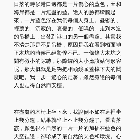
日落的時候港口邊都是一片傷心的藍色，天和
海岸都是一片無盡的藍。途人的臉都朦朧起
來，一片藍色浮在我們每個人身上。憂鬱的、
輕蔑的、沉寂的、哀傷的、低嗚的。走到木造
的吊橋上，出發到港口的另一個盡處。其實我
不清楚那是不是吊橋，原因是我在看到橋面地
下木坑的時候已經驚惶不已。一條條大木坑之
間有微小的隙罅，那隙罅的大小應該姑何形容
呢，那大概就是足夠把相頭鏡頭蓋掉下去的闊
度吧。我一步一驚心的走著，雖然身邊的每個
人也走得自然而安穩。
在盡處的木椅上坐下來，我說倒不如在這裡坐
上幾分鐘，結果就坐上不止幾分鐘了。看著落
霞，顏色很不自然的一片一片的加插在藍色的
天空裡邊，卻珍成了最自然的天色和環境。心