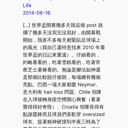
Life
2014-06-16
[…] 世界盃開賽幾多天我這個 post 就
擱了幾多天沒寫完沒寫好，由開幕戰
開始，我差不多每天都緊貼足球場上
的風光（我自己還特意找來 2010 年看
世界盃的日記來重溫）。仔細看的，
約略看看的，吃著雪糕看的，吃著宵
夜芝士薯條看的。無論是腳法如神還
是那個比較靚仔俊朗，每場總有幾個
亮點。巴西一場大家都愛 Neymar、
意大利有 hair loss 問題、Chile 領隊
在入球後轉身跟空櫈開心興奮（看著
覺得得好奇怪）、Croatia 領隊長得有
點謝霆鋒而且球員們喜歡穿 oversized
球衣、提著精神硬撐到半夜三時為了