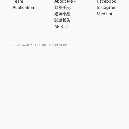
Team
About Me
Facebook
r
Publication
觀察手記
Instagram
c
追劇小組
Medium
h
閱讀報告
AF Knit
2024 IAMSY. ALL RIGHTS RESERVED.