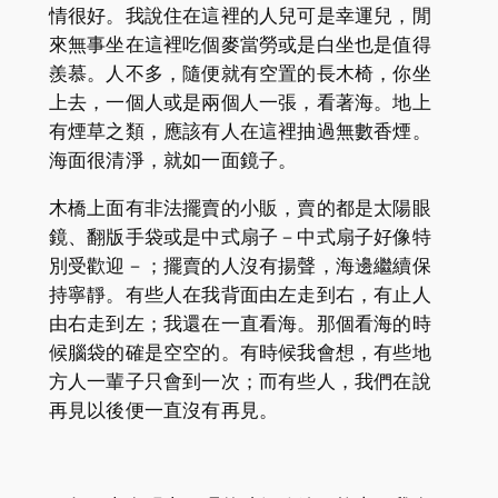
情很好。我說住在這裡的人兒可是幸運兒，閒
來無事坐在這裡吃個麥當勞或是白坐也是值得
羨慕。人不多，隨便就有空置的長木椅，你坐
上去，一個人或是兩個人一張，看著海。地上
有煙草之類，應該有人在這裡抽過無數香煙。
海面很清淨，就如一面鏡子。
木橋上面有非法擺賣的小販，賣的都是太陽眼
鏡、翻版手袋或是中式扇子－中式扇子好像特
別受歡迎－；擺賣的人沒有揚聲，海邊繼續保
持寧靜。有些人在我背面由左走到右，有止人
由右走到左；我還在一直看海。那個看海的時
候腦袋的確是空空的。有時候我會想，有些地
方人一輩子只會到一次；而有些人，我們在說
再見以後便一直沒有再見。