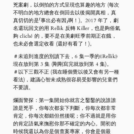
兇案劇，以倒拍的方式呈現也算趣的地方 (每次
不明白的地方總會在倒回去以後揭開真相，真
真切切的是「事出必有因」啊！)。2017 年了，劇
名還玩回文的用 Rellik 反轉 Killer，也是夠俗氣
夠 cliché 的，要不是在美劇旺季前期正在餓，
也未必會選定收看 (還好有看了！)。
＃未追到進度的別讀下去，6 集一季的《Rellik》
現在放到第 3 集 (剛剛寫完就放到第 4 集)。
＃以下三觀不正 (我在睡個覺以後又會有另一種
看法)，建議心智未成熟很容易受影響的兒童們
不要讀。
爛面警探：第一集開始你就言之鑿鑿的說誰誰
誰是兇手，你每次都妄下判斷，你每次都非常
肯定，你每次都錯但然後呢；你不過就是用你
的肯定語氣來撫慰你那不確定的內心。開初的
時候我還以為你是個查案專家，你會是個最