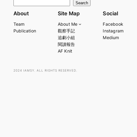
S
Search
e
About
Site Map
Social
a
Team
About Me
Facebook
r
Publication
觀察手記
Instagram
c
追劇小組
Medium
h
閱讀報告
AF Knit
2024 IAMSY. ALL RIGHTS RESERVED.