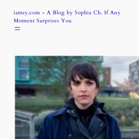
Skip
iamsy.com – A Blog by Sophia Ch. If Any
to
Moment Surprises You
content