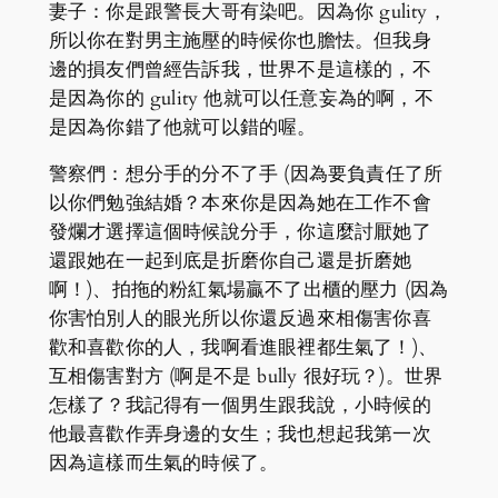
妻子：你是跟警長大哥有染吧。因為你 gulity，
所以你在對男主施壓的時候你也膽怯。但我身
邊的損友們曾經告訴我，世界不是這樣的，不
是因為你的 gulity 他就可以任意妄為的啊，不
是因為你錯了他就可以錯的喔。
警察們：想分手的分不了手 (因為要負責任了所
以你們勉強結婚？本來你是因為她在工作不會
發爛才選擇這個時候說分手，你這麼討厭她了
還跟她在一起到底是折磨你自己還是折磨她
啊！)、拍拖的粉紅氣場贏不了出櫃的壓力 (因為
你害怕別人的眼光所以你還反過來相傷害你喜
歡和喜歡你的人，我啊看進眼裡都生氣了！)、
互相傷害對方 (啊是不是 bully 很好玩？)。世界
怎樣了？我記得有一個男生跟我說，小時候的
他最喜歡作弄身邊的女生；我也想起我第一次
因為這樣而生氣的時候了。