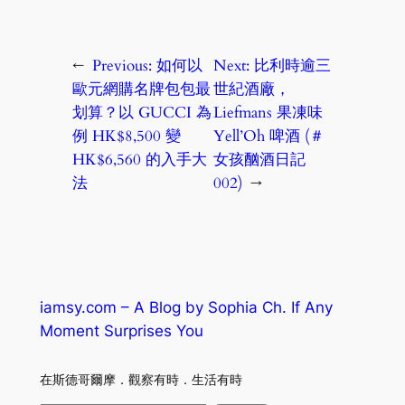
←
Previous:
如何以
Next:
比利時逾三
歐元網購名牌包包最
世紀酒廠，
划算？以 GUCCI 為
Liefmans 果凍味
例 HK$8,500 變
Yell’Oh 啤酒 (＃
HK$6,560 的入手大
女孩酗酒日記
法
002)
→
iamsy.com – A Blog by Sophia Ch. If Any
Moment Surprises You
在斯德哥爾摩．觀察有時．生活有時