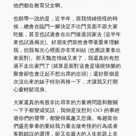
他們都在教育兒女啊。
也順帶一說的是，近半年，當我情緒怪怪的時
候，總會在臨門一腳決定不出門見面不跟大家
吃飯，甚至也試過會在出門後退回家去 (這半年
來也試過兩次)。好朋友們當然會帶著愛來理解
我，但我每次心裡面亦非常糾結 (也應該要拿出
來面對)。那天飄忽情緒又來了，我還真的有想
過不走出家門了 (就算是面對這會是場很快樂的
聚會卻也會泛起不想出席的念頭)；還好那個是
次沒出來的妹子特別再推一下，才讓我又打開
心窗輕鬆現身。
大家還真的有股非比尋常的力量將問題和難關
一下子都變成笑話，我倒是沒想到 OO 的事經
過你們的聲帶，都變得風趣又悲痛。每趟當你
們盛意拳拳的要給我力量去做奇怪的行為或者
客觀錯誤的選擇，卻又在最大的人生前題上非