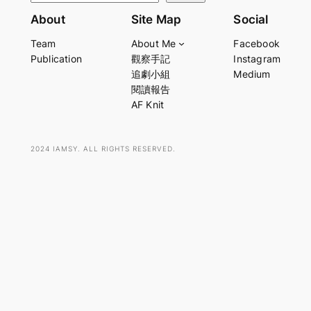
e
About
Site Map
Social
a
Team
About Me
Facebook
r
Publication
觀察手記
Instagram
c
追劇小組
Medium
h
閱讀報告
AF Knit
2024 IAMSY. ALL RIGHTS RESERVED.