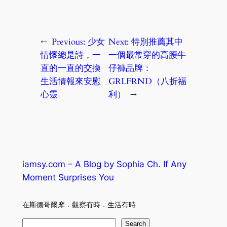
←
Previous:
少女
Next:
特別推薦其中
情懷總是詩，一
一個最常穿的高腰牛
直的一直的交換
仔褲品牌：
生活情報來安慰
GRLFRND（八折福
心靈
利）
→
iamsy.com – A Blog by Sophia Ch. If Any
Moment Surprises You
在斯德哥爾摩．觀察有時．生活有時
S
Search