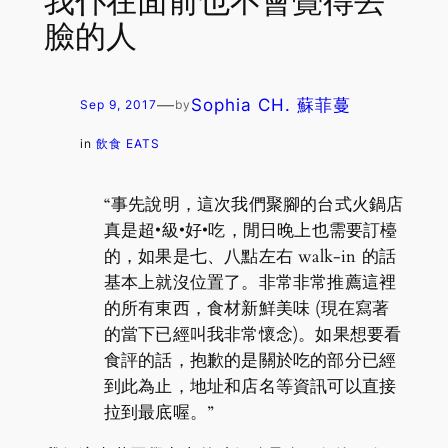
我仆在面前也不會覺得丟
臉的人
—
Sophia CH. 蘇菲蔓
Sep 9, 2017
by
in
飲食 EATS
“事先說明，這次我們聚腳的台式火鍋店
真是超•級•好•吃，閒日晚上也需要訂檯
的，如果是七、八點左右 walk-in 的話
基本上就沒位置了。非常非常推薦這裡
的所有東西，食材新鮮美味 (現在寫著
的當下已經叫我非常懷念)。如果想要看
食評的話，抱歉的是關於吃的部分已經
到此為止，地址和店名等資訊可以直接
拉到最底喔。”