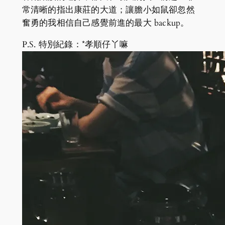
常清晰的指出康莊的大道；讓膽小如鼠卻忽然
奮勇的我相信自己感覺前進的最大 backup。
P.S. 特別紀錄：*孝順仔丫嘛