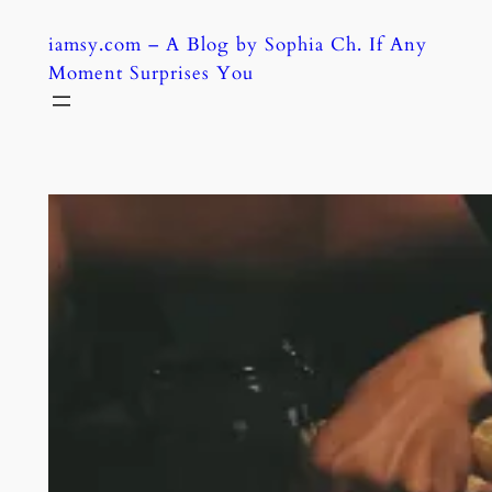
Skip
iamsy.com – A Blog by Sophia Ch. If Any
to
Moment Surprises You
content