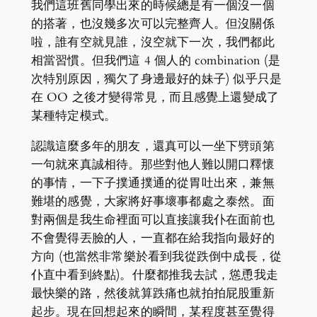
我們這班舊同學出來的時候總是有一個沒一個
的搭著，也沒幾多次可以完整齊人。但沒關係
啦，誰有空就見誰，沒空就下一次，我們都此
相當習慣。但我們這 4 個人的 combination (是
次特別原因，獨欠了身邊最好的妹子) 似乎只是
在 OO 之後才變得常見，而且感覺上還變成了
某種特定模式。
認識這麼多年的朋友，還真可以一坐下劈頭第
一句就來真誠相待。那些對他人難以開口釋懷
的事情，一下子撲通撲通的從胃吐出來，兼無
難堪的感覺，大家將好事壞事都處之泰然。面
對兩個是我生命裡面可以直接讓我仆在面前也
不會覺得丟臉的人，一直都在給我指向最好的
方向 (也當然非常樂於看到我從跌倒中成長，從
仆直中看到終點)。什麼都推我去試，慫恿我走
最快樂的路，然後就算跌痛也就拍拍屁股重新
起步。現在回想起來的瞬間，某程度甚至覺得