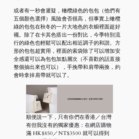
或者有一秒會遲疑，橄欖綠色的包包（他們有
五個顏色選擇）風險會否很高，但事實上橄欖
綠的包包在秋冬的一片大地色的衣櫥裡面超好
襯。除了在卡其色搭出一份對比，今季特別流
行的綠色也輕鬆可以配出相近調子的和諧。方
形的包包超實用，裡面的索袋除了可以增加安
全感還可以為包包加點層次（不喜歡的話直接
整個抽出來也可以），手挽帶和肩帶兩換，約
會時拿掉肩帶就可以了。
順便說一下，只有你們在香港／台灣
有但我沒有的獨家優惠：在網店購物
滿 HK$850／NT$3500 就可以得到