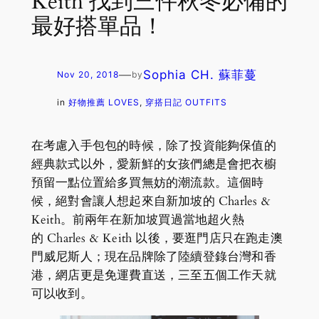
Keith 找到三件秋冬必備的
最好搭單品！
—
Sophia CH. 蘇菲蔓
Nov 20, 2018
by
in
好物推薦 LOVES
, 
穿搭日記 OUTFITS
在考慮入手包包的時候，除了投資能夠保值的
經典款式以外，愛新鮮的女孩們總是會把衣櫥
預留一點位置給多買無妨的潮流款。這個時
候，絕對會讓人想起來自新加坡的 Charles &
Keith。前兩年在新加坡買過當地超火熱
的 Charles & Keith 以後，要逛門店只在跑走澳
門威尼斯人；現在品牌除了陸續登錄台灣和香
港，網店更是免運費直送，三至五個工作天就
可以收到。