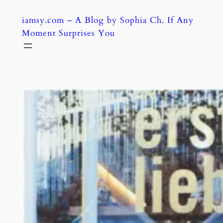
Skip
iamsy.com – A Blog by Sophia Ch. If Any
to
Moment Surprises You
content