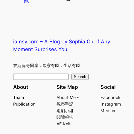
獸
→
iamsy.com – A Blog by Sophia Ch. If Any
Moment Surprises You
在斯德哥爾摩．觀察有時．生活有時
S
Search
e
About
Site Map
Social
a
Team
About Me
Facebook
r
Publication
觀察手記
Instagram
c
追劇小組
Medium
h
閱讀報告
AF Knit