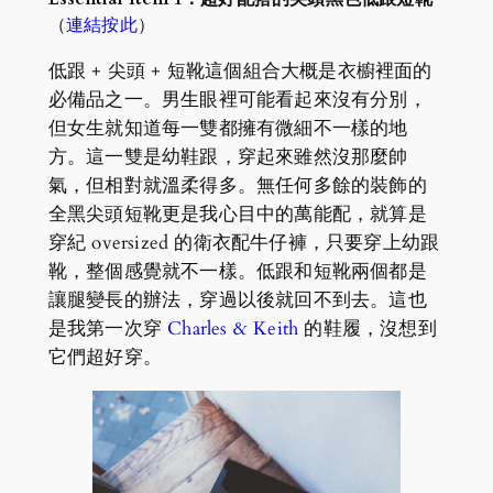
（
連結按此
）
低跟 + 尖頭 + 短靴這個組合大概是衣櫥裡面的
必備品之一。男生眼裡可能看起來沒有分別，
但女生就知道每一雙都擁有微細不一樣的地
方。這一雙是幼鞋跟，穿起來雖然沒那麼帥
氣，但相對就溫柔得多。無任何多餘的裝飾的
全黑尖頭短靴更是我心目中的萬能配，就算是
穿紀 oversized 的衛衣配牛仔褲，只要穿上幼跟
靴，整個感覺就不一樣。低跟和短靴兩個都是
讓腿變長的辦法，穿過以後就回不到去。這也
是我第一次穿
Charles & Keith
的鞋履，沒想到
它們超好穿。