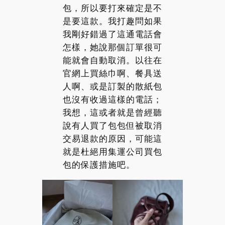
包，所以要打來確定是不
是要這款。我打趣問如果
我剛好錯過了這通電話會
怎樣，她說那個訂單很可
能就會自動取消。以往在
官網上買絲巾啊、餐具送
人啊、或是訂製的散紙包
也沒有收過這樣的電話；
我想，這或者就是曾經聽
說有人買了包包但被取消
交易退款的原因，可能這
就是杜絕用集運公司買包
包的保護措施吧。