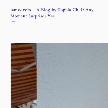
Skip
iamsy.com – A Blog by Sophia Ch. If Any
to
Moment Surprises You
content