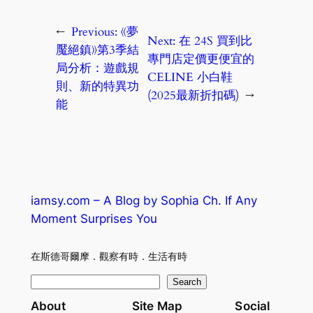
←
Previous:
《夢
Next:
在 24S 買到比
魘絕鎮》第3季結
專門店定價更便宜的
局分析：遊戲規
CELINE 小白鞋
則、新的特異功
(2025最新折扣碼)
→
能
iamsy.com – A Blog by Sophia Ch. If Any
Moment Surprises You
在斯德哥爾摩．觀察有時．生活有時
S
Search
e
About
Site Map
Social