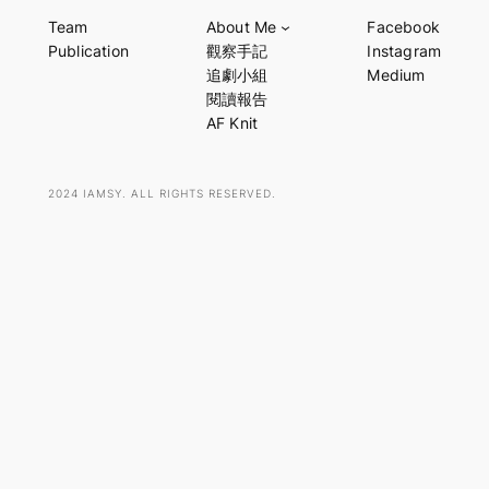
a
Team
About Me
Facebook
r
Publication
觀察手記
Instagram
c
追劇小組
Medium
h
閱讀報告
AF Knit
2024 IAMSY. ALL RIGHTS RESERVED.