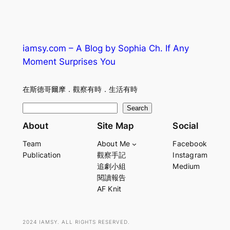
iamsy.com – A Blog by Sophia Ch. If Any
Moment Surprises You
在斯德哥爾摩．觀察有時．生活有時
S
Search
e
About
Site Map
Social
a
Team
About Me
Facebook
r
Publication
觀察手記
Instagram
c
追劇小組
Medium
h
閱讀報告
AF Knit
2024 IAMSY. ALL RIGHTS RESERVED.