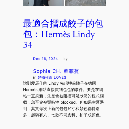
最適合摺成餃子的包
包：Hermès Lindy
34
—
Dec 16, 2024
by
Sophia CH. 蘇菲蔓
in
好物推薦 LOVES
說到愛馬仕的 Lindy 先想聊前陣子在德國
Hermès 網站直接買到包包的事件。要是在網
站一直刷新，先是會被阻擋可疑狀況的程式欄
截，怎至會被暫時性 blocked。但如果幸運遇
到，其實每次上新的包包尺寸和顏色都特別
多，起碼有六、七款不同皮料、扣子或顏色。