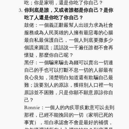
吃；你是家明，還是你吃了你自己？
你到底是誰，又或者誰都是你自己？是你
吃了人還是你吃了你自己？
鼓佬：一個義正辭嚴幫人出頭力求為社會
服務成為人民英雄的人擁有最惡毒的心腸
最自私最保護自己，一個人到底要撒多少
個謊來圓謊；謊話說一千遍任誰都不會再
懷疑，那麼你自己呢？
黑仔：一個騙來騙去為錢可以賣出一切連
自己的手也可以打斷不息一切的人卻最有
良心良知，清楚明白知道還有欺騙自己最
難；說要別人的原諒，獲得別人口裡一句
原諒並不困難，只是你願不願意原諒你自
己？
Ronnie：一個人的內疚罪疚歉意可以去到
那裡，已經不能挽回的一切（家明已死的
事實），坦白承認會不會是最好的補償，