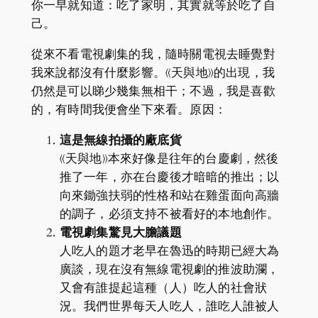
你一早就知道：吃了家明，其實就等於吃了自
己。
從來不看電視劇集的我，隨時關電視去睡覺對
我來說都沒有什麼影響。《天與地》的出現，我
仍然是可以睇少幾集無相干；不過，我是喜歡
的，有時間我便會坐下來看。原因：
這是無線拍攝的廠底貨
《天與地》本來好像是往年的台慶劇，然後
推了一年，亦在台慶後才暗暗的推出；以
向來鋤強扶弱的性格和站在雞蛋面向高牆
的調子，必須支持不被看好的本地創作。
電視劇集驚見大膽議題
人吃人的題才老早在魯迅的時期已經大為
廣談，現在沒有無線電視劇的推波助瀾，
又會有誰提起這種（人）吃人的社會狀
況。我們世界每天人吃人，誰吃人誰被人