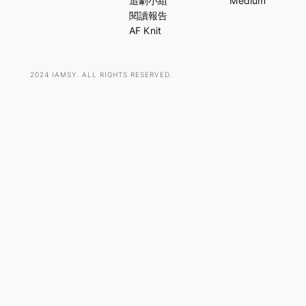
追劇小組
Medium
h
閱讀報告
AF Knit
2024 IAMSY. ALL RIGHTS RESERVED.