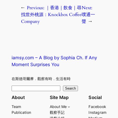
←
Previous:
｜香港｜飲食｜尋
Next:
找世外桃源：Knockbox Coffee
噗通一
Company
聲
→
iamsy.com – A Blog by Sophia Ch. If Any
Moment Surprises You
在斯德哥爾摩．觀察有時．生活有時
S
Search
e
About
Site Map
Social
a
Team
About Me
Facebook
r
Publication
觀察手記
Instagram
c