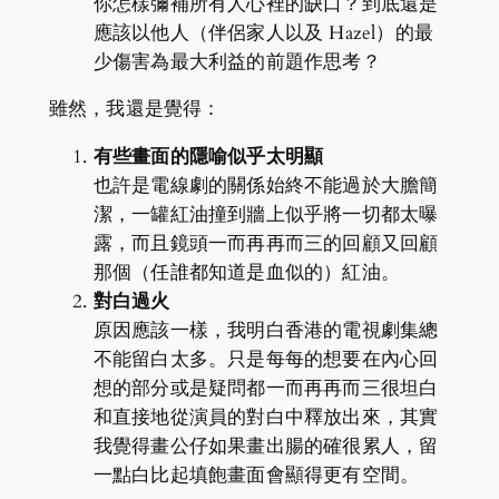
你怎樣彌補所有人心裡的缺口？到底還是
應該以他人（伴侶家人以及 Hazel）的最
少傷害為最大利益的前題作思考？
雖然，我還是覺得：
有些畫面的隱喻似乎太明顯
也許是電線劇的關係始終不能過於大膽簡
潔，一罐紅油撞到牆上似乎將一切都太曝
露，而且鏡頭一而再再而三的回顧又回顧
那個（任誰都知道是血似的）紅油。
對白過火
原因應該一樣，我明白香港的電視劇集總
不能留白太多。只是每每的想要在內心回
想的部分或是疑問都一而再再而三很坦白
和直接地從演員的對白中釋放出來，其實
我覺得畫公仔如果畫出腸的確很累人，留
一點白比起填飽畫面會顯得更有空間。