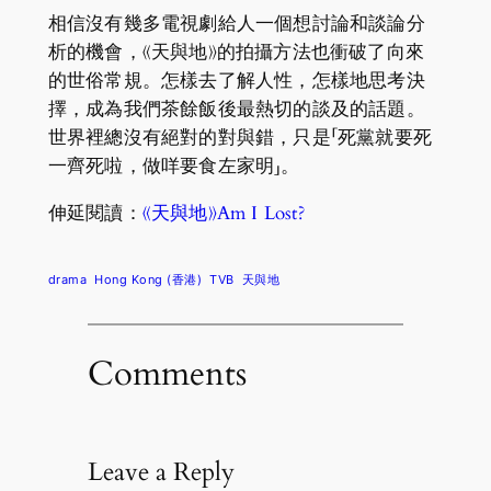
相信沒有幾多電視劇給人一個想討論和談論分
析的機會，《天與地》的拍攝方法也衝破了向來
的世俗常規。怎樣去了解人性，怎樣地思考決
擇，成為我們茶餘飯後最熱切的談及的話題。
世界裡總沒有絕對的對與錯，只是「死黨就要死
一齊死啦，做咩要食左家明」。
伸延閱讀：
《天與地》Am I Lost?
drama
Hong Kong (香港)
TVB
天與地
Comments
Leave a Reply