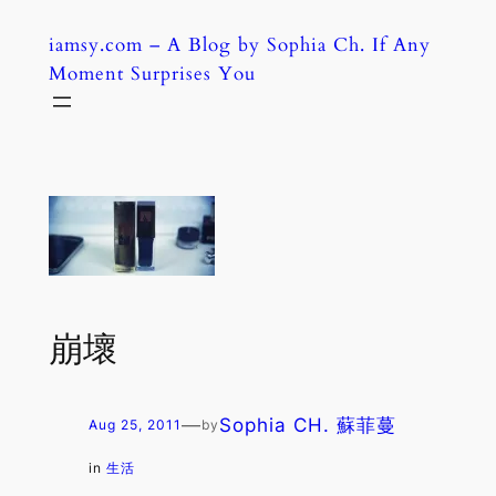
Skip
iamsy.com – A Blog by Sophia Ch. If Any
to
Moment Surprises You
content
崩壞
—
Sophia CH. 蘇菲蔓
Aug 25, 2011
by
in
生活