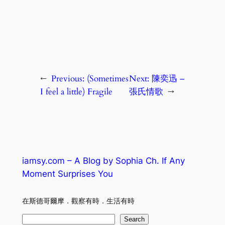
←
Previous:
(Sometimes
Next:
陳奕迅 –
I feel a little) Fragile
張氏情歌
→
iamsy.com – A Blog by Sophia Ch. If Any
Moment Surprises You
在斯德哥爾摩．觀察有時．生活有時
S
Search