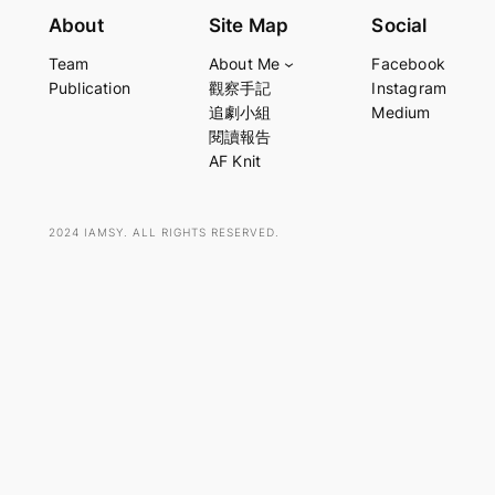
e
About
Site Map
Social
a
Team
About Me
Facebook
r
Publication
觀察手記
Instagram
c
追劇小組
Medium
h
閱讀報告
AF Knit
2024 IAMSY. ALL RIGHTS RESERVED.