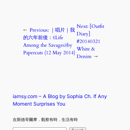
Next:
[Outfit
←
Previous:
｜唱片｜我
Diary]
的六年前後：《Life
#20140321
Among the Savages》by
White &
Papercuts (12 May 2014)
Denim
→
iamsy.com – A Blog by Sophia Ch. If Any
Moment Surprises You
在斯德哥爾摩．觀察有時．生活有時