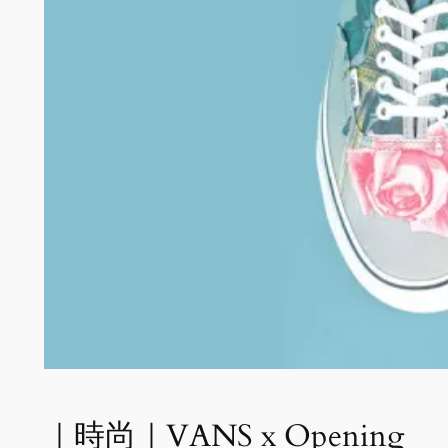
｜時尚｜VANS x Opening