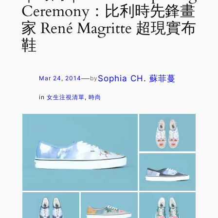
Ceremony：比利時先鋒畫
家 René Magritte 超現實布
鞋
—
Sophia CH. 蘇菲蔓
Mar 24, 2014
by
in
女生注視清單
, 
時尚