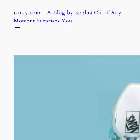
Skip
iamsy.com – A Blog by Sophia Ch. If Any
to
Moment Surprises You
content