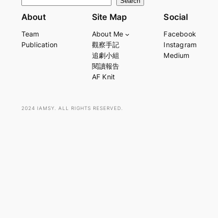
S
Search
e
About
Site Map
Social
a
Team
About Me
Facebook
r
Publication
觀察手記
Instagram
c
追劇小組
Medium
h
閱讀報告
AF Knit
2024 IAMSY. ALL RIGHTS RESERVED.