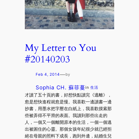
My Letter to You
#20140203
—
Feb 4, 2014
by
Sophia CH. 蘇菲蔓
in
生活
才讀了五十頁的書，好想快點讀完《逃離》，
愈是想快進程就愈是慢。我喜歡一邊讀書一邊
抄書，用墨水把字壓在白紙上，我喜歡摸索那
些被弄得不平滑的表面。我讀到那些出走的
人，一個又一個離開原本的生活，一個一個逃
出被困住的心靈。那個女孩年紀很少就已經拒
絕在母親的照料下成長，跑到外邊，結婚生兒