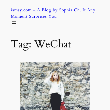
Skip
iamsy.com – A Blog by Sophia Ch. If Any
to
Moment Surprises You
content
Tag:
WeChat