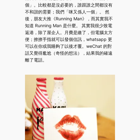
個」。比較都是沒必要的，誰跟誰之間都沒有
不和諧的需要；我們「咪又係人一個」。 然
後，朋友大推《Running Man》，而其實我不
知道 Running Man 是什麼。 其實我很少致電
返港，除了屋企人。月費是繳了，但電腦太方
便；撩撩手指就可以發個信訊，whatsapp 更
可以在你或我睡夠了以後才覆。weChat 的對
話又覺得尷尬（奇怪的想法），結果我的確遠
離了電話。