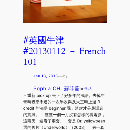
#英國牛津
#20130112 － French
101
—
Jan 13, 2013
by
Sophia CH. 蘇菲蔓
in
生活
－重新 pick up 丟下了好多年的法語。去掉年
青時糊塗學過的一次半次與及大三時上過 3
credit 的法語 beginner 課，這次才是最認真
的實踐。 ﹣整整一個一月沒有怎樣的看電影，
這兩天一連看了兩套。一套是 Dr. yellowbean
選的舊片《Underworld》（2003），另一套