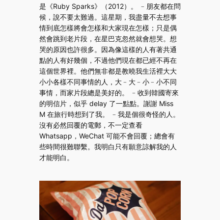
是《Ruby Sparks》（2012）。 ﹣朋友都在問
候，說不要太難過。這星期，我盡量不去想事
情到底怎樣將會怎樣和大家現在怎樣；只是偶
然會跳到老片段，在星巴克忽然就會想哭。想
哭的原因也許很多。因為像這樣的人有著共通
點的人有好幾個，不過他們現在都已經不再在
這個世界裡。他們無非都是教曉我生活裡大大
小小各樣不同事情的人，大﹣大﹣小﹣小不同
事情，而家片段總是美好的。 ﹣收到韓國寄來
的明信片，似乎 delay 了一點點。謝謝 Miss
M 在旅行時想到了我。 ﹣我是個很奇怪的人。
沒有必然回覆的電郵，不一定查看
Whatsapp，WeChat 可能不會回覆；總會有
些時間很難聯繫。我明白只有願意諒解我的人
才能明白。