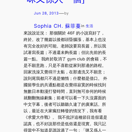
—
Jun 28, 2013
by
Sophia CH. 蘇菲蔓
in
生活
來說說近況： 那個關於 46F 的小說寫好了，
終於。改了幾篇以後都頭昏腦漲，基本上也沒
有完全改好的可能。老師說要寫長篇，所以我
試著寫長篇；不過還未夠長篇；但比先前的長
篇一點。 我終於取消了 gym club 的會籍，不
是不願意跑，只是不喜歡從家到那邊的路程。
回家洗澡又覺得汗太黏，在那邊洗又不願意；
說到尾我都只不過是懶惰；什麼都是借口。 外
國留學生的共通點都是在覺得寂寞的時候找到
無數日本動漫打發時間，直到無可奈何的時候
就翻翻無線劇集；前者可以看一下久沒露面的
中文字幕，後者可以聽聽久違了的廣東話。所
以，最近在大家瘋狂轉發的情況下，我有看
《求愛大作戰》。 我不批評追種節目造假還是
認真，也不好說那些是低俗還是現實。我只記
得當中不知道是誰說過了一句：「咪又係人一