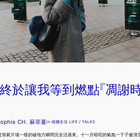
3 終於讓我等到燃點『凋謝
Sophia CH. 蘇菲蔓
in
德國生活 LIFE / TALKS
從喪屍片場一樣的破地方瞬間完全活過來。十一月暗啞的氣氛一下子被清