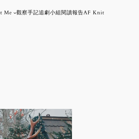
t Me
觀察手記
追劇小組
閱讀報告
AF Knit