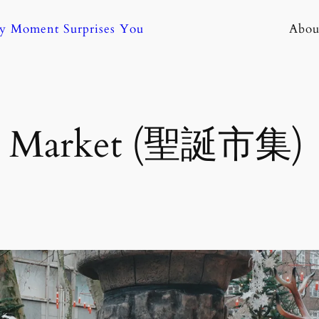
ny Moment Surprises You
Abou
as Market (聖誕市集)