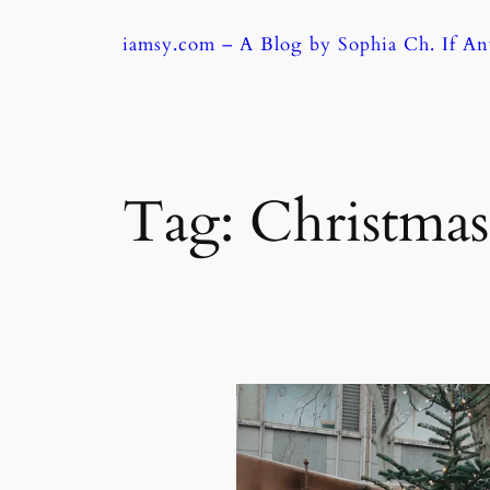
Skip
iamsy.com – A Blog by Sophia Ch. If A
to
content
Tag:
Christm