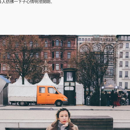
各人彷彿一下子心情明澄開朗。