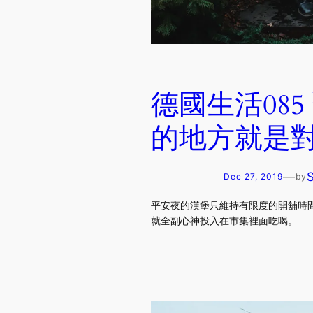
德國生活08
的地方就是
—
Dec 27, 2019
by
平安夜的漢堡只維持有限度的開舖時
就全副心神投入在市集裡面吃喝。