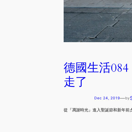
德國生活08
走了
—
Dec 24, 2019
by
從『凋謝時光』進入聖誕節和新年前夕的