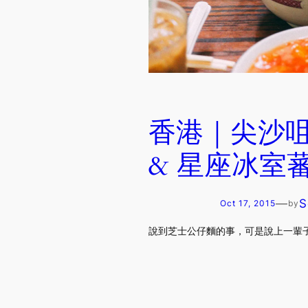
香港｜尖沙
& 星座冰室
—
S
Oct 17, 2015
by
說到芝士公仔麵的事，可是說上一輩子。