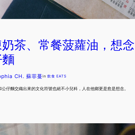
凍奶茶、常餐菠蘿油，想念
仔麵
ophia CH. 蘇菲蔓
in
飲食 EATS
和公仔麵交織出來的文化符號也絕不小兒科，人在他鄉更是愈是想念。