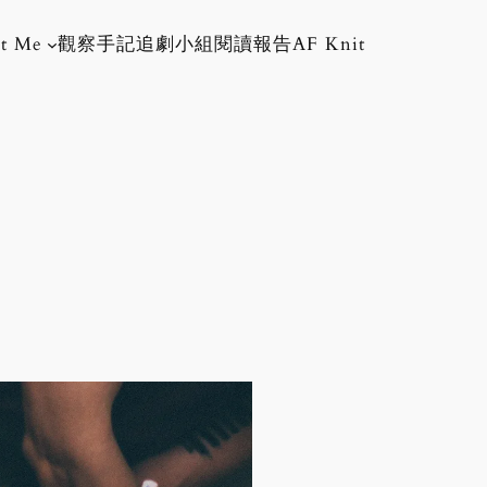
t Me
觀察手記
追劇小組
閱讀報告
AF Knit