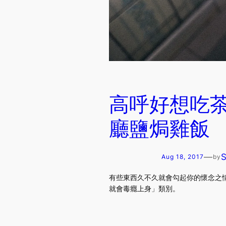
高呼好想吃
廳鹽焗雞飯
—
Aug 18, 2017
by
有些東西久不久就會勾起你的懷念之
就會毒癮上身」類別。