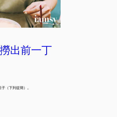
撈出前一丁
段日子（下列從簡）。