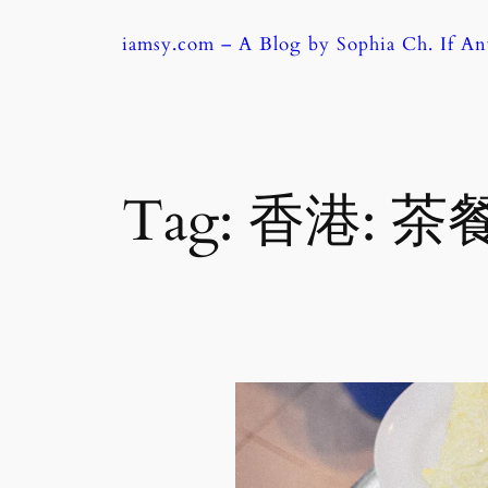
Skip
iamsy.com – A Blog by Sophia Ch. If A
to
content
Tag:
香港: 茶