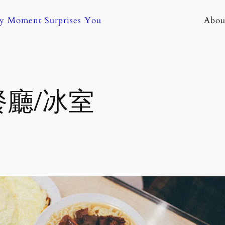
ny Moment Surprises You
Abou
餐廳/冰室