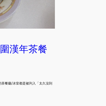
圍漢年茶餐
茶餐廳/冰室都是被列入「太久沒到