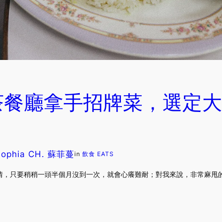
茶餐廳拿手招牌菜，選定大
Sophia CH. 蘇菲蔓
in
飲食 EATS
情，只要稍稍一頭半個月沒到一次，就會心癢難耐；對我來說，非常麻甩的