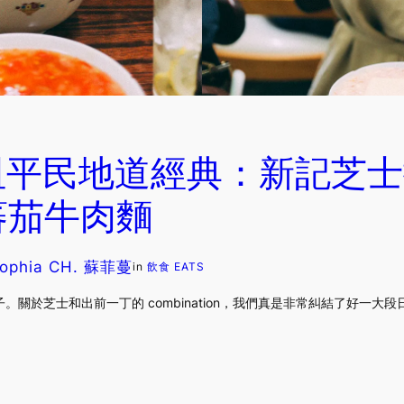
咀平民地道經典：新記芝士
蕃茄牛肉麵
ophia CH. 蘇菲蔓
in
飲食 EATS
關於芝士和出前一丁的 combination，我們真是非常糾結了好一大