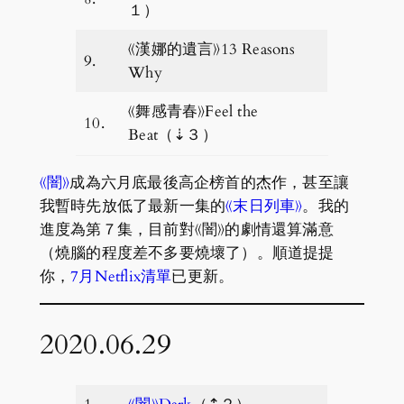
１）
《漢娜的遺言》13 Reasons
9.
Why
《舞感青春》Feel the
10.
Beat（⇣３）
《闇》
成為六月底最後高企榜首的杰作，甚至讓
我暫時先放低了最新一集的
《末日列車》
。我的
進度為第７集，目前對《闇》的劇情還算滿意
（燒腦的程度差不多要燒壞了）。順道提提
你，
7月Netflix清單
已更新。
2020.06.29