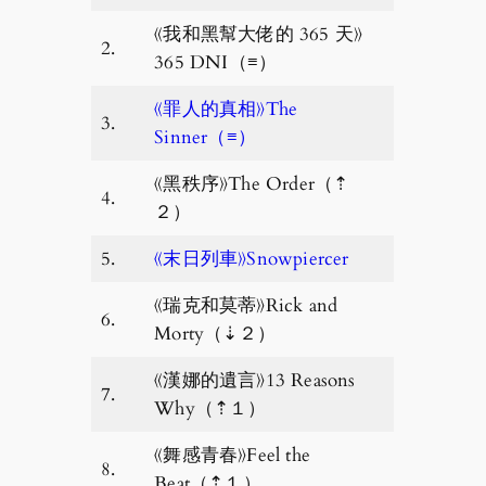
《我和黑幫大佬的 365 天》
2.
365 DNI（≡）
《罪人的真相》The
3.
Sinner（≡）
《黑秩序》The Order（⇡
4.
２）
5.
《末日列車》Snowpiercer
《瑞克和莫蒂》Rick and
6.
Morty（⇣２）
《漢娜的遺言》13 Reasons
7.
Why（⇡１）
《舞感青春》Feel the
8.
Beat（⇡１）