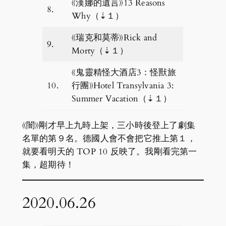
《漢娜的遺言》13 Reasons
8.
Why（⇣１）
《瑞克和莫蒂》Rick and
9.
Morty（⇣１）
《鬼靈精怪大酒店3：怪獸旅
10.
行團》Hotel Transylvania 3:
Summer Vacation（⇣１）
《闇》剛才早上九時上架，三小時後登上了劇集
名單的第９名。德國人會不會把它推上第１，
就要看明天的 TOP 10 反映了。我剛看完第一
集，超期待！
2020.06.26