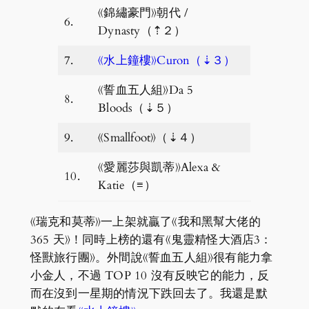
《錦繡豪門》朝代 /
6.
Dynasty（⇡２）
7.
《水上鐘樓》Curon（⇣３）
《誓血五人組》Da 5
8.
Bloods（⇣５）
9.
《Smallfoot》（⇣４）
《愛麗莎與凱蒂》Alexa &
10.
Katie（≡）
《瑞克和莫蒂》一上架就贏了《我和黑幫大佬的
365 天》！同時上榜的還有《鬼靈精怪大酒店3：
怪獸旅行團》。外間說《誓血五人組》很有能力拿
小金人，不過 TOP 10 沒有反映它的能力，反
而在沒到一星期的情況下跌回去了。我還是默