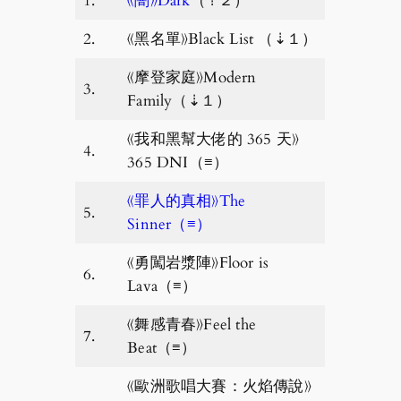
1.
《闇》Dark
（⇡２）
2.
《黑名單》Black List （⇣１）
《摩登家庭》Modern
3.
Family（⇣１）
《我和黑幫大佬的 365 天》
4.
365 DNI（≡）
《罪人的真相》The
5.
Sinner（≡）
《勇闖岩漿陣》Floor is
6.
Lava（≡）
《舞感青春》Feel the
7.
Beat（≡）
《歐洲歌唱大賽：火焰傳說》