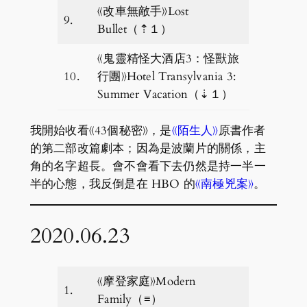
《改車無敵手》Lost
9.
Bullet（⇡１）
《鬼靈精怪大酒店3：怪獸旅
10.
行團》Hotel Transylvania 3:
Summer Vacation（⇣１）
我開始收看《43個秘密》，是
《陌生人》
原書作者
的第二部改篇劇本；因為是波蘭片的關係，主
角的名字超長。會不會看下去仍然是持一半一
半的心態，我反倒是在 HBO 的
《南極兇案》
。
2020.06.23
《摩登家庭》Modern
1.
Family（≡）