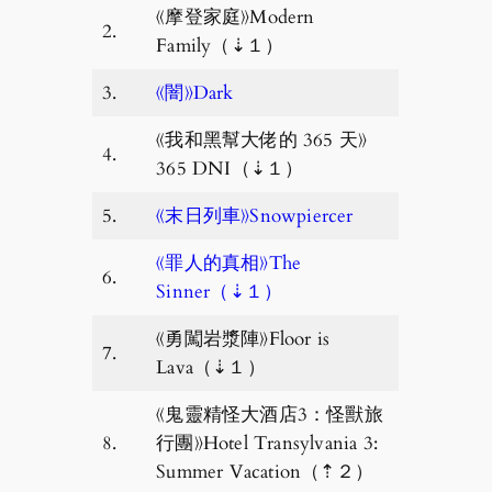
《摩登家庭》Modern
2.
Family（⇣１）
3.
《闇》Dark
《我和黑幫大佬的 365 天》
4.
365 DNI（⇣１）
5.
《末日列車》Snowpiercer
《罪人的真相》The
6.
Sinner（⇣１）
《勇闖岩漿陣》Floor is
7.
Lava（⇣１）
《鬼靈精怪大酒店3：怪獸旅
8.
行團》Hotel Transylvania 3:
Summer Vacation（⇡２）