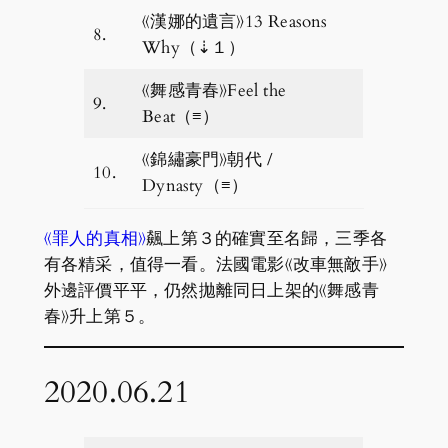
《漢娜的遺言》13 Reasons
8.
Why（⇣１）
《舞感青春》Feel the
9.
Beat（≡）
《錦繡豪門》朝代 /
10.
Dynasty（≡）
《罪人的真相》
飆上第３的確實至名歸，三季各
有各精采，值得一看。法國電影《改車無敵手》
外邊評價平平，仍然拋離同日上架的《舞感青
春》升上第５。
2020.06.21