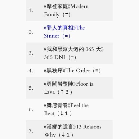
《摩登家庭》Modern
1.
Family（≡）
《罪人的真相》The
2.
Sinner（≡）
《我和黑幫大佬的 365 天》
3.
365 DNI（≡）
4.
《黑秩序》The Order（≡）
《勇闖岩漿陣》Floor is
5.
Lava（⇡３）
《舞感青春》Feel the
6.
Beat（⇣１）
《漢娜的遺言》13 Reasons
7.
Why（⇣１）