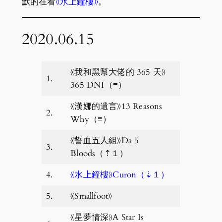
默的在看
《水上鐘樓》
。
2020.06.15
《我和黑幫大佬的 365 天》
1.
365 DNI（≡）
《漢娜的遺言》13 Reasons
2.
Why（≡）
《誓血五人組》Da 5
3.
Bloods（⇡１）
4.
《水上鐘樓》Curon（⇣１）
5.
《Smallfoot》
《星夢情深》A Star Is