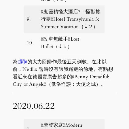
《鬼靈精怪大酒店3：怪獸旅
9.
行團》Hotel Transylvania 3:
Summer Vacation（⇣２）
《改車無敵手》Lost
10.
Bullet（⇣５）
為
《闇》
的大力回歸作最後五天倒數。在此以
前，Netflix 暫時沒有讓我蹓躂的餘地。有點想
看近來在德國賣廣告超多的《Penny Dreadful:
City of Angels》（低俗怪談：天使之城）。
2020.06.22
《摩登家庭》Modern
1.