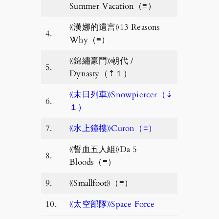
Summer Vacation（≡）
《漢娜的遺言》13 Reasons
4.
Why（≡）
《錦繡豪門》朝代 /
5.
Dynasty（⇡１）
《末日列車》Snowpiercer（⇣
6.
１）
7.
《水上鐘樓》Curon（≡）
《誓血五人組》Da 5
8.
Bloods（≡）
9.
《Smallfoot》（≡）
10.
《太空部隊》Space Force