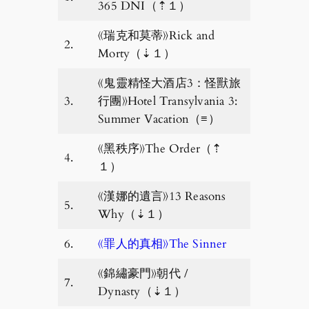
365 DNI（⇡１）
《瑞克和莫蒂》Rick and
2.
Morty（⇣１）
《鬼靈精怪大酒店3：怪獸旅
3.
行團》Hotel Transylvania 3:
Summer Vacation（≡）
《黑秩序》The Order（⇡
4.
１）
《漢娜的遺言》13 Reasons
5.
Why（⇣１）
6.
《罪人的真相》The Sinner
《錦繡豪門》朝代 /
7.
Dynasty（⇣１）