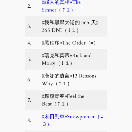
《罪人的真相》The
2.
Sinner（⇡１）
《我和黑幫大佬的 365 天》
3.
365 DNI（⇣１）
4.
《黑秩序》The Order（≡）
《瑞克和莫蒂》Rick and
5.
Morty（⇣１）
《漢娜的遺言》13 Reasons
6.
Why（⇡１）
《舞感青春》Feel the
7.
Beat（⇡１）
《末日列車》Snowpiercer（⇣
8.
３）