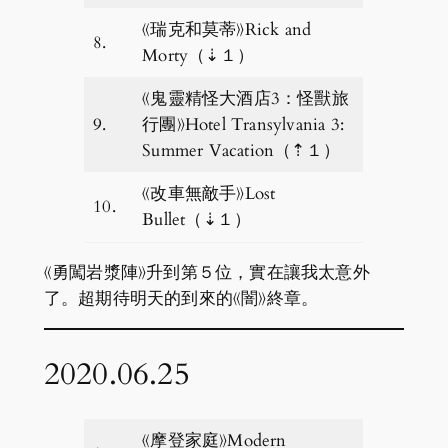
《瑞克和莫蒂》Rick and
8.
Morty（⇣１）
《鬼靈精怪大酒店3：怪獸旅
9.
行團》Hotel Transylvania 3:
Summer Vacation（⇡１）
《改車無敵手》Lost
10.
Bullet（⇣１）
《勇闖岩漿陣》升到第５位，實在讓我太意外
了。超期待明天的到來的《闇》終章。
2020.06.25
《摩登家庭》Modern