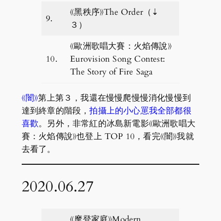
《黑秩序》The Order（⇣
9.
３）
《歐洲歌唱大賽：火焰傳說》
10.
Eurovision Song Contest:
The Story of Fire Saga
《闇》
第上第３，我還在慢慢爬慢慢消化慢慢到
達到終章的階段，
拍攝上的小心罳我全部都很
喜歡
。另外，非常紅的冰島新電影《歐洲歌唱大
賽：火焰傳說》也登上 TOP 10，看完《闇》我就
去看了。
2020.06.27
《摩登家庭》Modern