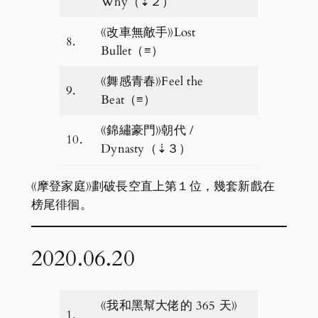
Why（⇣２）
《改車無敵手》Lost
8.
Bullet（≡）
《舞感青春》Feel the
9.
Beat（≡）
《錦繡豪門》朝代 /
10.
Dynasty（⇣３）
《摩登家庭》劃破長空直上第１位，幾套新戲在
榜尾徘徊。
2020.06.20
《我和黑幫大佬的 365 天》
1.