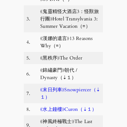
《鬼靈精怪大酒店3：怪獸旅
3.
行團》Hotel Transylvania 3:
Summer Vacation（≡）
《漢娜的遺言》13 Reasons
4.
Why（≡）
5.
《黑秩序》The Order
《錦繡豪門》朝代 /
6.
Dynasty（⇣１）
《末日列車》Snowpiercer（⇣
7.
１）
8.
《水上鐘樓》Curon（⇣１）
《神風終極戰士》The Last
9.