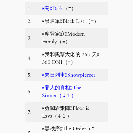
1.
《闇》Dark
（≡）
2.
《黑名單》Black List （≡）
《摩登家庭》Modern
3.
Family（≡）
《我和黑幫大佬的 365 天》
4.
365 DNI（≡）
5.
《末日列車》Snowpiercer
《罪人的真相》The
6.
Sinner（⇣１）
《勇闖岩漿陣》Floor is
7.
Lava（⇣１）
《黑秩序》The Order（⇡
8.