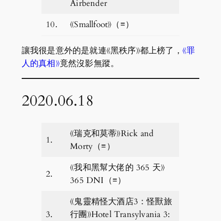
Airbender
10.
《Smallfoot》（≡）
讓我很是意外的是就連《黑秩序》都上榜了，
《罪
人的真相》
竟然沒影無蹤。
2020.06.18
《瑞克和莫蒂》Rick and
1.
Morty（≡）
《我和黑幫大佬的 365 天》
2.
365 DNI（≡）
《鬼靈精怪大酒店3：怪獸旅
3.
行團》Hotel Transylvania 3: