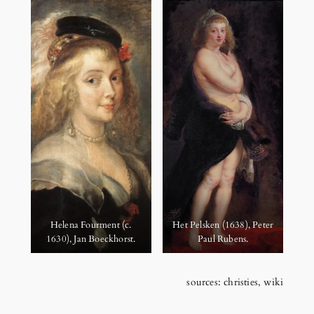
Helena Fourment (c.
Het Pelsken (1638), Peter
1630), Jan Boeckhorst.
Paul Rubens.
sources: christies, wiki