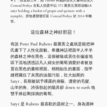
※１：拍賣前三年，由 Turner 和她的合伙人兼同住情人
Conrad Prebys 在私人拍賣中以 372 萬美元買得這幅《A
satyr holding a basket of grapes and quinces with a
nymph》。房地產開發巨富 Conrad Prebys 於 2016 年離
世。
這位森林之神好邪惡！
有說 Peter Paul Rubens 最厲害之處就是能把神
氏畫下了人性化面貌。希臘神話裡面半人半羊
的森林之神在黑色，這個被喻成居住在偏遠地
區下流地誘惑話凡人婦女的葡萄酒愛好者被放
置在黑色的畫框裡面。栩栩如生的畫面，指甲
縫裡藏住了灰黑的油脂污垢，壯大如斯的
Satyr，長期被賦予裸露的身驅、濃密的毛髮、
山羊的角、誇張勃起的陽具卻 down to earth 地
雙手捧起剛採摘的葡萄。
Satyr 是 Rubens 最喜歡的題材之一。身為酒神