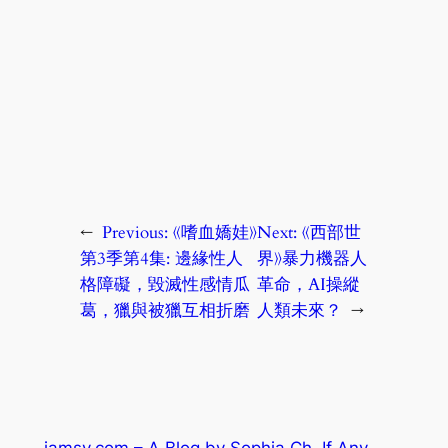
←
Previous:
《嗜血嬌娃》
Next:
《西部世
第3季第4集: 邊緣性人
界》暴力機器人
格障礙，毀滅性感情瓜
革命，AI操縱
葛，獵與被獵互相折磨
人類未來？
→