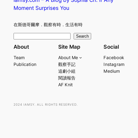
iamsy.com – A Blog by Sophia Ch. If Any
Moment Surprises You
在斯德哥爾摩．觀察有時．生活有時
S
Search
e
About
Site Map
Social
a
Team
About Me
Facebook
r
Publication
觀察手記
Instagram
c
追劇小組
Medium
h
閱讀報告
AF Knit
2024 IAMSY. ALL RIGHTS RESERVED.