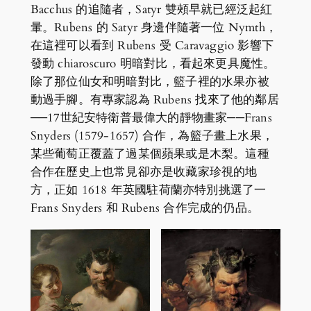
Bacchus 的追隨者，Satyr 雙頰早就已經泛起紅
暈。Rubens 的 Satyr 身邊伴隨著一位 Nymth，
在這裡可以看到 Rubens 受 Caravaggio 影響下
發動 chiaroscuro 明暗對比，看起來更具魔性。
除了那位仙女和明暗對比，籃子裡的水果亦被
動過手腳。有專家認為 Rubens 找來了他的鄰居
──17世紀安特衛普最偉大的靜物畫家──Frans
Snyders (1579-1657) 合作，為籃子畫上水果，
某些葡萄正覆蓋了過某個蘋果或是木梨。這種
合作在歷史上也常見卻亦是收藏家珍視的地
方，正如 1618 年英國駐荷蘭亦特別挑選了一
Frans Snyders 和 Rubens 合作完成的仍品。