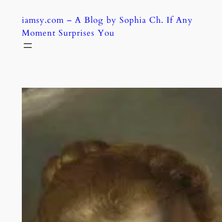
Skip
iamsy.com – A Blog by Sophia Ch. If Any
to
Moment Surprises You
content