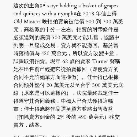
這次的主角《A satyr holding a basket of grapes
and quinces with a nymph》在 2018 年佳士得
Old Masters 晚拍拍賣前被估價 500 到 700 萬美
元，高格派的十分一左右。拍賣的附帶條件是
必須達到的底價 500 萬美元才能出售，協議中
列明一旦達成交易，賣方就不能撤回。基於當
時落槌價為 480 萬金元，所以賣方改變主意，
試圖取消拍賣。現年 62 歲的賣家 Turner 聲稱
她在出售前己經把它從拍賣撤回（即使賣方的
合同不允許她單方面這樣做）。佳士得已根據
合同額外墊付 20 萬美元以至合乎 500 萬美元底
線（原來是可以這樣的），法院最終裁定佳士
得遵守其合同義務，中標人已合法獲得這幅
畫；佳士得應將作品運至買方並將出售收益
（扣除賣方佣金的 2% 後的 490 萬美元）移交
賣方，結案。