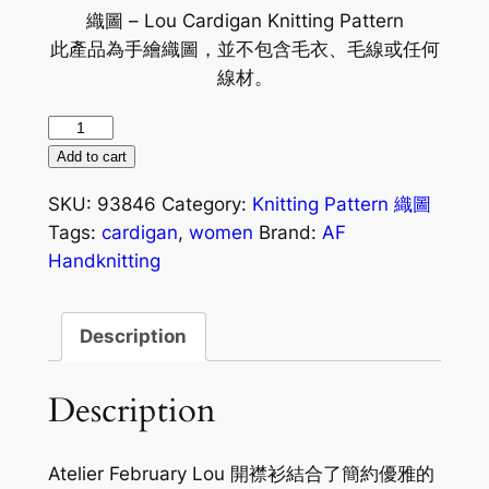
織圖 – Lou Cardigan Knitting Pattern
此產品為手繪織圖，並不包含毛衣、毛線或任何
線材。
[織
圖]
Add to cart
Lou
SKU:
93846
Category:
Knitting Pattern 織圖
Cardigan
Tags:
cardigan
,
women
Brand:
AF
Knitting
Handknitting
Pattern
(ID:
93846)
Description
quantity
Description
Atelier February Lou 開襟衫結合了簡約優雅的