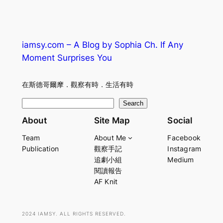
iamsy.com – A Blog by Sophia Ch. If Any
Moment Surprises You
在斯德哥爾摩．觀察有時．生活有時
S
Search
e
About
Site Map
Social
a
Team
About Me
Facebook
r
Publication
觀察手記
Instagram
c
追劇小組
Medium
h
閱讀報告
AF Knit
2024 IAMSY. ALL RIGHTS RESERVED.