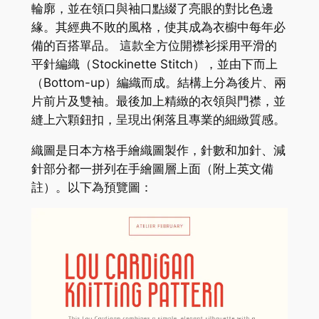
輪廓，並在領口與袖口點綴了亮眼的對比色邊
緣。其經典不敗的風格，使其成為衣櫥中每年必
備的百搭單品。 這款全方位開襟衫採用平滑的
平針編織（Stockinette Stitch），並由下而上
（Bottom-up）編織而成。結構上分為後片、兩
片前片及雙袖。最後加上精緻的衣領與門襟，並
縫上六顆鈕扣，呈現出俐落且專業的細緻質感。
織圖是日本方格手繪織圖製作，針數和加針、減
針部分都一拼列在手繪圖層上面（附上英文備
註）。以下為預覽圖：