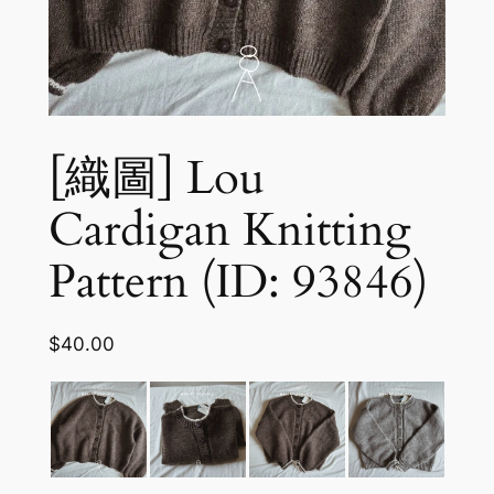
[織圖] Lou
Cardigan Knitting
Pattern (ID: 93846)
$
40.00