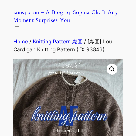
Skip
iamsy.com – A Blog by Sophia Ch. If Any
to
Moment Surprises You
content
Home
/
Knitting Pattern 織圖
/ [織圖] Lou
Cardigan Knitting Pattern (ID: 93846)