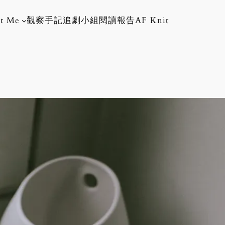
t Me
觀察手記
追劇小組
閱讀報告
AF Knit