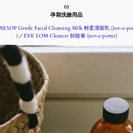
01
孕期洗臉用品
AESOP Gentle Facial Cleansing Milk 輕柔潔面乳 (net-a-por
1／
EVE LOM Cleanser 卸妝膏 (net-a-porter)