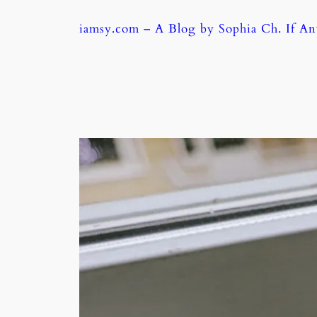
Skip
iamsy.com – A Blog by Sophia Ch. If A
to
content