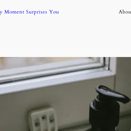
ny Moment Surprises You
Abou