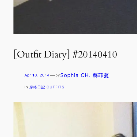
[Outfit Diary] #20140410
—
Sophia CH. 蘇菲蔓
Apr 10, 2014
by
in
穿搭日記 OUTFITS