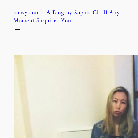
Skip
iamsy.com – A Blog by Sophia Ch. If Any
to
Moment Surprises You
content