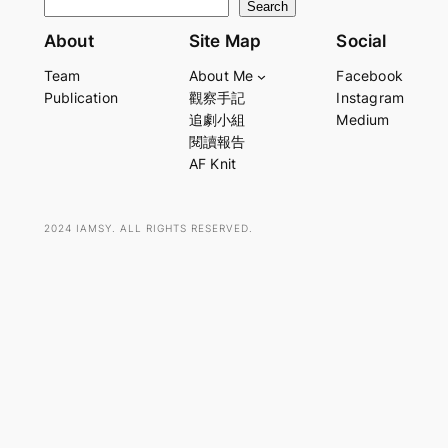
S
Search
e
About
Site Map
Social
a
Team
About Me
Facebook
r
Publication
觀察手記
Instagram
c
追劇小組
Medium
h
閱讀報告
AF Knit
2024 IAMSY. ALL RIGHTS RESERVED.