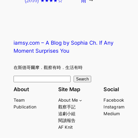
(2010) ★★★★☆
雨
→
iamsy.com – A Blog by Sophia Ch. If Any
Moment Surprises You
在斯德哥爾摩．觀察有時．生活有時
S
Search
e
About
Site Map
Social
a
Team
About Me
Facebook
r
Publication
觀察手記
Instagram
c
追劇小組
Medium
h
閱讀報告
AF Knit