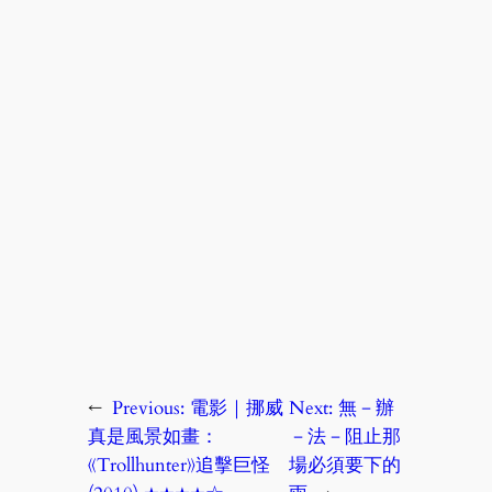
←
Previous:
電影｜挪威
Next:
無－辦
真是風景如畫：
－法－阻止那
《Trollhunter》追擊巨怪
場必須要下的