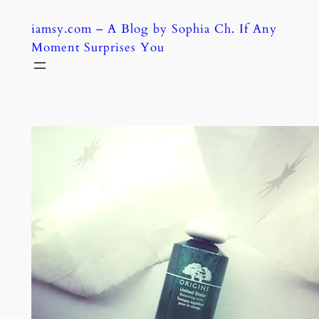
Skip
iamsy.com – A Blog by Sophia Ch. If Any
to
Moment Surprises You
content