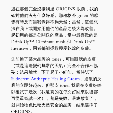
還在那個完全沒接觸過 ORIGINS 以前，我的
確對他們沒有什麼好感。那種格外 green 的感
覺有時反而讓我覺得不夠天然；當然，這個想
法在我正或開始用他們的產品之後大為改善。
起初用的都是公關送的產品，當中最喜歡的是
Drink Up™ 10 minute mask 和 Drink Up™
Intensive，兩者都能拯救極度乾燥的皮膚。
先前換了某大品牌的 toner，可惜跟我的皮膚
（或是這邊變幻無常的天氣）完全不合作不協
妥；結果臉就一下了起了小紅印。當時試了
Sudocrem Antiseptic Healing Cream
，過敏的反
應的立即好起來。但那支 toner 我還在皮膚好轉
以後試了幾次（我還真的在每次好回來以後都
再從重嘗試一次），都是失敗。最終放棄了，
就開始物色比較天然安全的品牌，結果選擇了
ORIGINS。