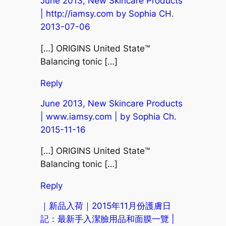
June 2013, New Skincare Products
| http://iamsy.com by Sophia CH.
2013-07-06
[…] ORIGINS United State™
Balancing tonic […]
Reply
June 2013, New Skincare Products
| www.iamsy.com | by Sophia Ch.
2015-11-16
[…] ORIGINS United State™
Balancing tonic […]
Reply
｜新品入荷｜2015年11月份護膚日
記：最新手入潔臉用品和面膜一覽 |