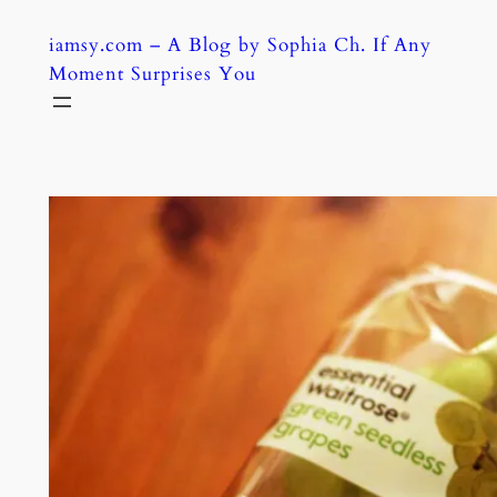
Skip
iamsy.com – A Blog by Sophia Ch. If Any
to
Moment Surprises You
content