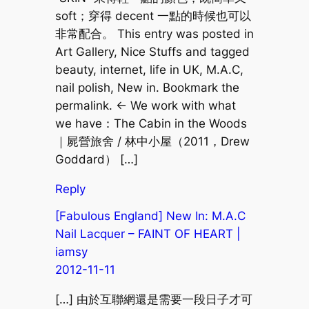
soft；穿得 decent 一點的時候也可以
非常配合。 This entry was posted in
Art Gallery, Nice Stuffs and tagged
beauty, internet, life in UK, M.A.C,
nail polish, New in. Bookmark the
permalink. ← We work with what
we have：The Cabin in the Woods
｜屍營旅舍 / 林中小屋（2011，Drew
Goddard） […]
Reply
[Fabulous England] New In: M.A.C
Nail Lacquer – FAINT OF HEART |
iamsy
2012-11-11
[…] 由於互聯網還是需要一段日子才可