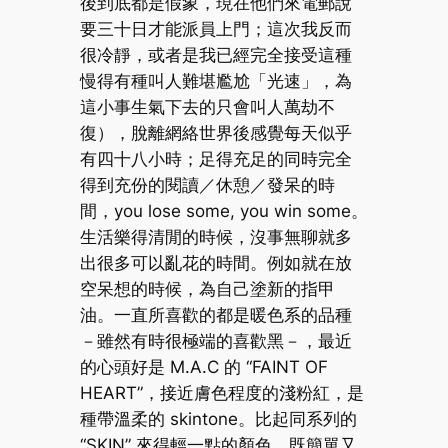
後到底都是假象，現在他們來電郵說
要三十日才能派員上門；這次我反而
很冷靜，或者是我已經完全接受這種
慢得有種叫人難堪尷尬「光速」，為
這小事生氣下去的只會叫人萬劫不
復），脫離網絡世界後感覺每天似乎
有四十八小時；足得充足的同時完全
得到充份的閱讀／休憩／發呆的時
間，you lose some, you win some。
生活樂得清閒的時候，沒事無聊就多
出很多可以亂花的時間。例如就在放
空呆想的時候，為自己塗新的指甲
油。一直所喜歡的都是暖色系的品種
－雖然有時很極端的喜歡黑－，最近
的心頭好是 M.A.C 的 “FAINT OF
HEART”，接近膚色程度的淺粉紅，是
種帶溫柔的 skintone。比起同系列的
“SKIN” 來得輕一點的顏色，既簡單又