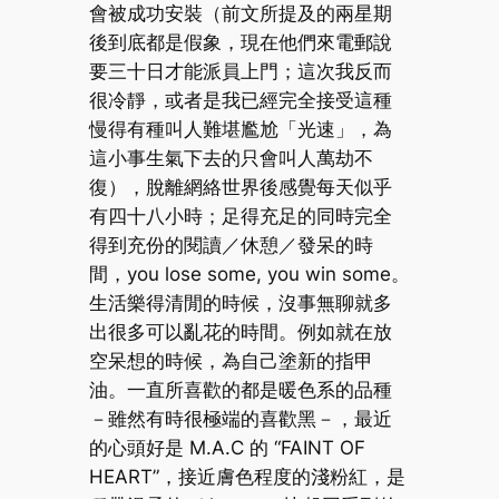
會被成功安裝（前文所提及的兩星期
後到底都是假象，現在他們來電郵說
要三十日才能派員上門；這次我反而
很冷靜，或者是我已經完全接受這種
慢得有種叫人難堪尷尬「光速」，為
這小事生氣下去的只會叫人萬劫不
復），脫離網絡世界後感覺每天似乎
有四十八小時；足得充足的同時完全
得到充份的閱讀／休憩／發呆的時
間，you lose some, you win some。
生活樂得清閒的時候，沒事無聊就多
出很多可以亂花的時間。例如就在放
空呆想的時候，為自己塗新的指甲
油。一直所喜歡的都是暖色系的品種
－雖然有時很極端的喜歡黑－，最近
的心頭好是 M.A.C 的 “FAINT OF
HEART”，接近膚色程度的淺粉紅，是