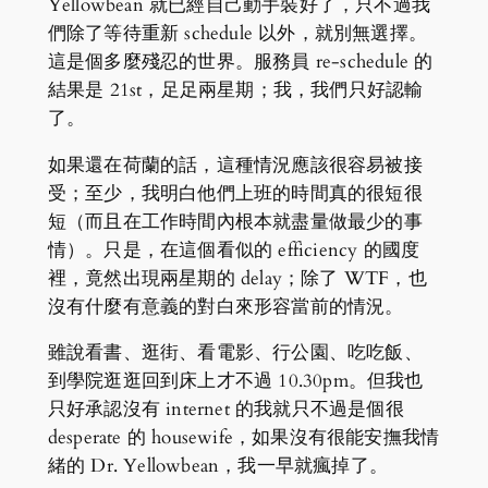
Yellowbean 就已經自己動手裝好了，只不過我
們除了等待重新 schedule 以外，就別無選擇。
這是個多麼殘忍的世界。服務員 re-schedule 的
結果是 21st，足足兩星期；我，我們只好認輸
了。
如果還在荷蘭的話，這種情況應該很容易被接
受；至少，我明白他們上班的時間真的很短很
短（而且在工作時間內根本就盡量做最少的事
情）。只是，在這個看似的 efficiency 的國度
裡，竟然出現兩星期的 delay；除了 WTF，也
沒有什麼有意義的對白來形容當前的情況。
雖說看書、逛街、看電影、行公園、吃吃飯、
到學院逛逛回到床上才不過 10.30pm。但我也
只好承認沒有 internet 的我就只不過是個很
desperate 的 housewife，如果沒有很能安撫我情
緒的 Dr. Yellowbean，我一早就瘋掉了。