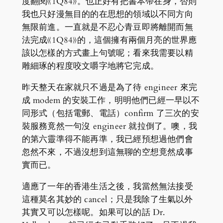
度翻閱《1Q84》。也正好有把書本帶在身，否則
我也只好漫無目的的在思想的領域以不同方向
無限前進。一直就是不忍心青豆即將離開而無
法完成《1Q84》的，這個擁有兩個月亮的世界應
該以怎樣的方式畫上句號呢；看來我需要以精
雕細琢的程度咬文嚼字地將它完成。
昨天整天在家就只不過是為了待 engineer 來完
成 modem 的安裝工作，明明他們已經一早以不
同形式（包括電郵、電話）confirm 了三次的安
裝服務竟然一句沒 engineer 就拉倒了。噢，我
的第六靈準得不能再準，我已經預想過他們會
忽然不來，不過沒想到這無聊的空想竟然成事
實而已。
適應了一年的香港生活之後，我當然無法接受
這種莫名其妙的 cancel；只是我除了生氣以外
其實又可以怎樣呢。如果可以的話 Dr.