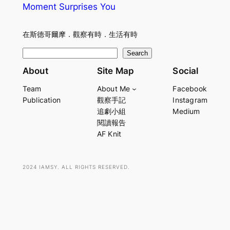
Moment Surprises You
在斯德哥爾摩．觀察有時．生活有時
S
Search
e
About
Site Map
Social
a
Team
About Me
Facebook
r
Publication
觀察手記
Instagram
c
追劇小組
Medium
h
閱讀報告
AF Knit
2024 IAMSY. ALL RIGHTS RESERVED.