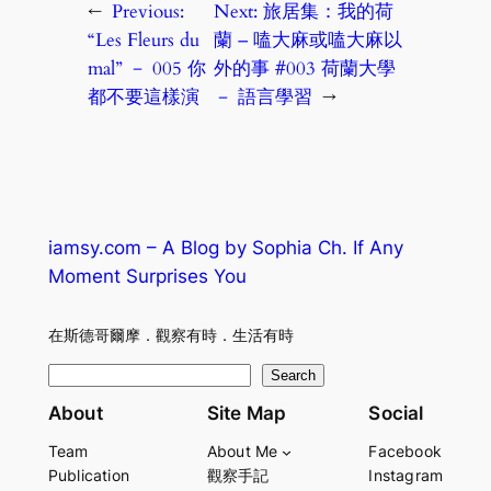
←
Previous:
Next:
旅居集：我的荷
“Les Fleurs du
蘭 – 嗑大麻或嗑大麻以
mal” － 005 你
外的事 #003 荷蘭大學
都不要這樣演
－ 語言學習
→
iamsy.com – A Blog by Sophia Ch. If Any
Moment Surprises You
在斯德哥爾摩．觀察有時．生活有時
S
Search
e
About
Site Map
Social
a
Team
About Me
Facebook
r
Publication
觀察手記
Instagram