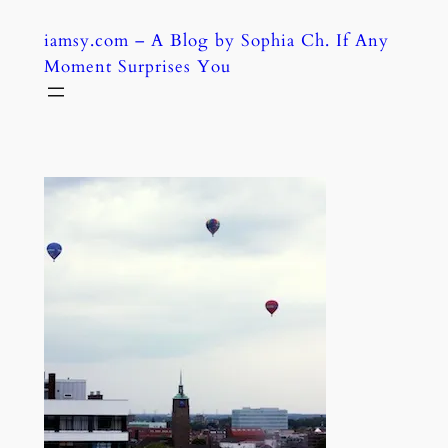
Skip
iamsy.com – A Blog by Sophia Ch. If Any
to
Moment Surprises You
content