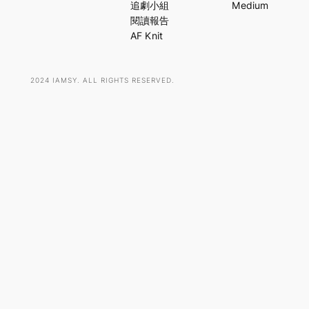
c
追劇小組
Medium
h
閱讀報告
AF Knit
2024 IAMSY. ALL RIGHTS RESERVED.