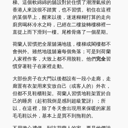
梯。這個軟綿綿的舖設對於住慣了潮溼氣候的
香港人來說很不踏實，也不習慣。初住在這裡
的某個早上，醒來以後，迷迷糊糊打算的走向
廚房喝杯冷水之時，已經在二樓旋轉樓梯裡一
直從上而下滑到一樓。尾椎骨痛了一個星期。
荷蘭人習慣把全屋舖滿地毯，樓梯或閣樓都不
會例外。雖然地毯舖遍每個角落；可是到荷蘭
人家裡作客，大致上都不用脫鞋。他們
完全
習
慣穿著鞋子在家裡走動。
大部份房子在大門以後都設有一段小走廊，走
廊置有衣架用來安放自己（或客人的）外衣，
但都不見鞋櫃鞋架。荷蘭人習慣地鞋架置於自
己的睡房（起初我倒是感到超級驚訝）；所
以，在這裡，除了冬天會出現用來保暖的家居
毛毛鞋以外，基本上是買不到拖鞋的。