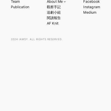
Team
About Me
Facebook
r
Publication
觀察手記
Instagram
c
追劇小組
Medium
h
閱讀報告
AF Knit
2024 IAMSY. ALL RIGHTS RESERVED.