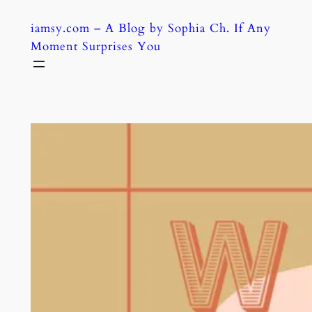
Skip
iamsy.com – A Blog by Sophia Ch. If Any
to
Moment Surprises You
content