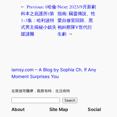
←
Previous:
《哈倫·
Next:
2023/9月新劇
科本之庇護所》第
指南: 竊靈傳說、性
1-3集：哈利波特
愛自修室回歸、黑
式男主揭秘小鎮失
袍糾察隊V世代衍
蹤謎團
生劇
→
iamsy.com – A Blog by Sophia Ch. If Any
Moment Surprises You
在斯德哥爾摩．觀察有時．生活有時
S
Search
e
About
Site Map
Social
a