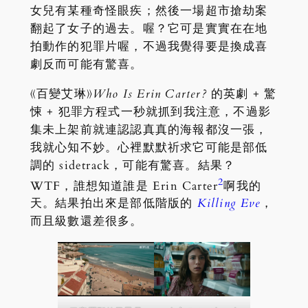
女兒有某種奇怪眼疾；然後一場超市搶劫案
翻起了女子的過去。喔？它可是實實在在地
拍動作的犯罪片喔，不過我覺得要是換成喜
劇反而可能有驚喜。
《百變艾琳》
Who Is Erin Carter?
的英劇 + 驚
悚 + 犯罪方程式一秒就抓到我注意，不過影
集未上架前就連認認真真的海報都沒一張，
我就心知不妙。心裡默默祈求它可能是部低
調的 sidetrack，可能有驚喜。結果？
2
WTF，誰想知道誰是 Erin Carter
啊我的
天。結果拍出來是部低階版的
Killing Eve
，
而且級數還差很多。