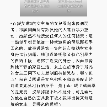
巴塞羅那的風景是
女主 Evin Ahmad
看得最賞心悅目的
在這裡換成西式裝
地方。
扮。
《百變艾琳》的女主角的女兒看起來像個弱
者，卻試圖向所有欺負她的人進行暴力懲
罰，她顯然不能接受任何人的任何指責；這
一點似乎都是她從一秒就激房的母親那裡學
回來的。故事透過第一集的超市搶劫對女主
身份進行揭露。她那過於明顯又特色別暴力
的自衛手段，透露了過去的身份，因而威脅
到她平靜的家庭生活。女主在超市身手飛凡
的女主三兩下功夫就制服持槍兇徒，喔？但
五年前在英國還是女兒都抱不動急著腳走難
時還要她落地行的身手，是 joke 嗎？戴面罩
的是兇徒，沒除掉認不出不意外，可是垂死
的他在自己的面具脫下後才認得出從來無遮
臉的女主，是哪來的邏輯？