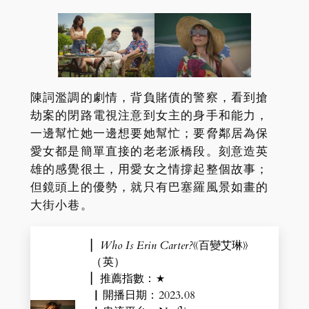
陳詞濫調的劇情，背負賭債的警察，看到搶
劫案的閉路電視注意到女主的身手和能力，
一邊幫忙她一邊想要她幫忙；要脅鄰居為保
愛女都是簡單直接的老老派橋段。刻意造英
雄的感覺很土，用愛女之情撐起整個故事；
但鏡頭上的優勢，就只有巴塞羅風景如畫的
大街小巷。
▏
Who Is Erin Carter?
《百變艾琳》
（英）
▏推薦指數：★
▏開播日期：2023.08