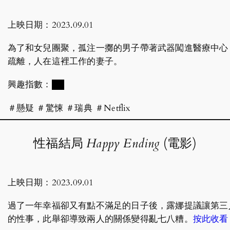
上映日期：2023.09.01
為了和女兒團聚，孤注一擲的男子帶著武器闖進醫療中心
疏離，人在這裡工作的妻子。
興趣指數：
██
＃懸疑 ＃驚悚 ＃瑞典 ＃Netflix
性福結局
Happy Ending
(電影)
上映日期：2023.09.01
過了一年幸福卻又有點不滿足的日子後，露娜提議讓第三
的性事，此舉卻導致兩人的關係變得亂七八糟。
按此收看