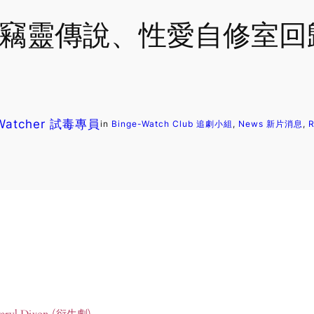
指南: 竊靈傳說、性愛自修室
 Watcher 試毒專員
in
Binge-Watch Club 追劇小組
, 
News 新片消息
, 
ryl Dixon (衍生劇)