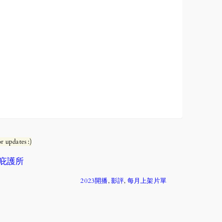
r updates :)
的庇護所
2023開播
, 
影評
, 
每月上架片單