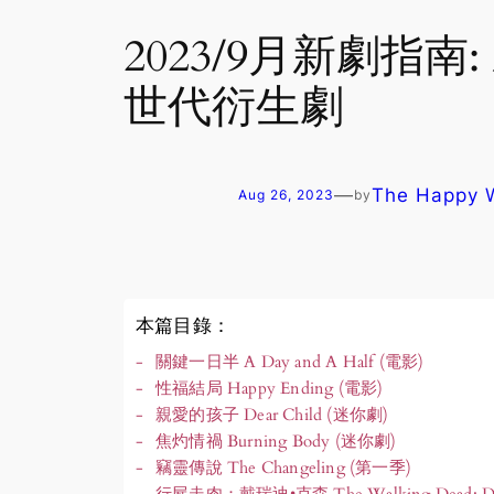
2023/9月新劇
世代衍生劇
—
The Happy
Aug 26, 2023
by
本篇目錄：
關鍵一日半 A Day and A Half (電影)
性福結局 Happy Ending (電影)
親愛的孩子 Dear Child (迷你劇)
焦灼情禍 Burning Body (迷你劇)
竊靈傳說 The Changeling (第一季)
行屍走肉：戴瑞迪•克森 The Walking Dead: Da