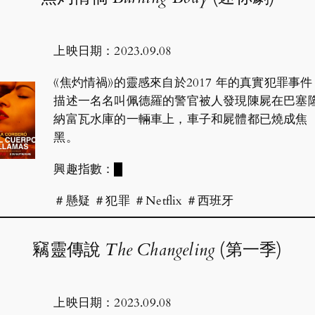
上映日期：2023.09.08
《焦灼情禍》的靈感來自於2017 年的真實犯罪事件
描述一名名叫佩德羅的警官被人發現陳屍在巴塞
納富瓦水庫的一輛車上，車子和屍體都已燒成焦
黑。
興趣指數：
█
＃懸疑 ＃犯罪 ＃Netflix ＃西班牙
竊靈傳說
The Changeling
(第一季)
上映日期：2023.09.08