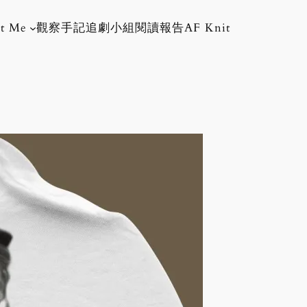
t Me
觀察手記
追劇小組
閱讀報告
AF Knit