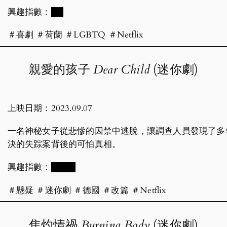
興趣指數：
██
＃喜劇 ＃荷蘭 ＃LGBTQ ＃Netflix
親愛的孩子
Dear Child
(迷你劇)
上映日期：2023.09.07
一名神秘女子從悲慘的囚禁中逃脫，讓調查人員發現了多
決的失踪案背後的可怕真相。
興趣指數：
████
＃懸疑 ＃迷你劇 ＃德國 ＃改篇 ＃Netflix
焦灼情禍
Burning Body
(迷你劇)