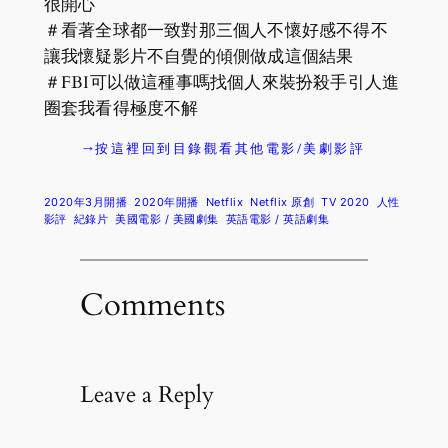
很開心
＃看著全球都一致對那三個人不懷好感不得不
讓我懷疑影片不自覺的傾側做成這個結果
＃FBI可以做這種事嗎找個人來裝扮殺手引人進
圈套我看得極度不解
→按這裡回到目錄觀看其他電影/美劇影評
2020年3月開播
2020年開播
Netflix
Netflix 原創
TV 2020
人性
影評
紀錄片
美國電影 / 美國劇集
英語電影 / 英語劇集
Comments
Leave a Reply