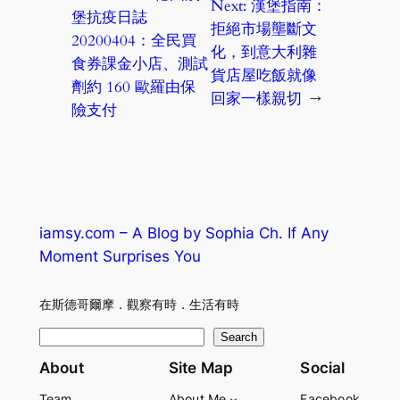
Next:
漢堡指南：
堡抗疫日誌
拒絕市場壟斷文
20200404：全民買
化，到意大利雜
食券課金小店、測試
貨店屋吃飯就像
劑約 160 歐羅由保
回家一樣親切
→
險支付
iamsy.com – A Blog by Sophia Ch. If Any
Moment Surprises You
在斯德哥爾摩．觀察有時．生活有時
S
Search
e
About
Site Map
Social
a
Team
About Me
Facebook