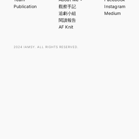
r
Publication
觀察手記
Instagram
c
追劇小組
Medium
h
閱讀報告
AF Knit
2024 IAMSY. ALL RIGHTS RESERVED.