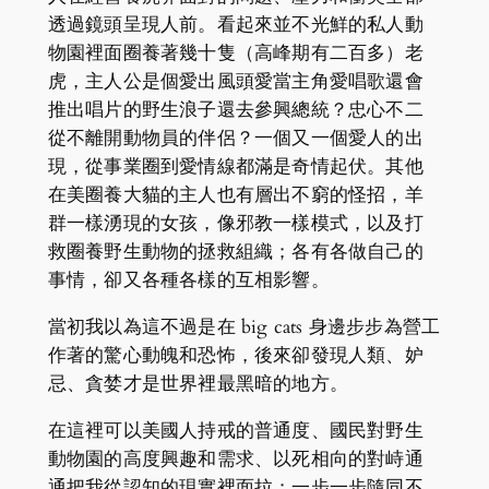
透過鏡頭呈現人前。看起來並不光鮮的私人動
物園裡面圈養著幾十隻（高峰期有二百多）老
虎，主人公是個愛出風頭愛當主角愛唱歌還會
推出唱片的野生浪子還去參興總統？忠心不二
從不離開動物員的伴侶？一個又一個愛人的出
現，從事業圈到愛情線都滿是奇情起伏。其他
在美圈養大貓的主人也有層出不窮的怪招，羊
群一樣湧現的女孩，像邪教一樣模式，以及打
救圈養野生動物的拯救組織；各有各做自己的
事情，卻又各種各樣的互相影響。
當初我以為這不過是在 big cats 身邊步步為營工
作著的驚心動魄和恐怖，後來卻發現人類、妒
忌、貪婪才是世界裡最黑暗的地方。
在這裡可以美國人持戒的普通度、國民對野生
動物園的高度興趣和需求、以死相向的對峙通
通把我從認知的現實裡面拉；一步一步隨同不