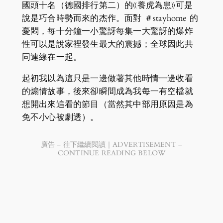
國頭十名（德國排行第二）的《養虎為患》可是
說是巧合時勢而來的杰作。面對 ＃stayhome 的
憂悶，每十分鐘一小驚訝每集一大驚訝的爆炸
性可以是說家裡發生最大的震撼；全球因此共
同連線在一起。
起初我以為這只是一邊做著其他時情一邊收看
的煽情故事，後來卻瞬間成為我每一有空檔就
想開出來追看的節目（當然其中部用原因是為
免不小心被劇透）。
廣告 – 往下繼續閱讀｜ADVERTISEMENT –
CONTINUE READING BELOW