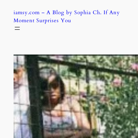
Skip
iamsy.com – A Blog by Sophia Ch. If Any
to
Moment Surprises You
content