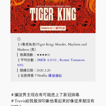
ⓘ
▏《養虎為患》Tiger King: Murder, Mayhem and
Madness (美)
▏推薦指數：★★★★½
▏平均分數：
IMDb 8.0/10
，
Rotten Tomatoes
93%
▏開播日期：2020.3.20
▏在那裡看？Netflix
播放連結
＃據說男主現在有可能患上了新冠病毒
＃Travis給我最深印象他看起來好像從來都沒有