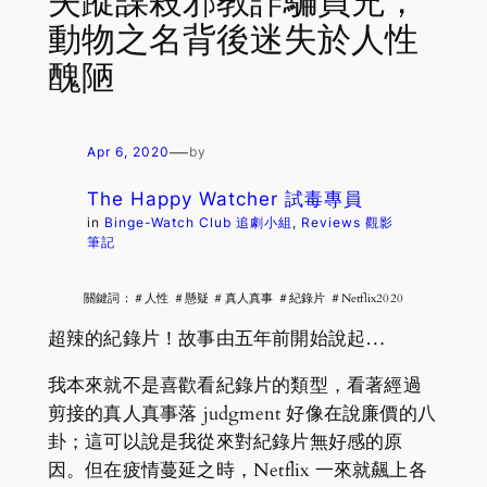
失蹤謀殺邪教詐騙買兇，
動物之名背後迷失於人性
醜陋
—
Apr 6, 2020
by
The Happy Watcher 試毒專員
in
Binge-Watch Club 追劇小組
, 
Reviews 觀影
筆記
關鍵詞：＃人性 ＃懸疑 ＃真人真事 ＃紀錄片 ＃Netflix2020
超辣的紀錄片！故事由五年前開始說起…
我本來就不是喜歡看紀錄片的類型，看著經過
剪接的真人真事落 judgment 好像在說廉價的八
卦；這可以說是我從來對紀錄片無好感的原
因。但在疲情蔓延之時，Netflix 一來就飆上各