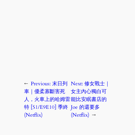
←
Previous:
末日列
Next:
修女戰士｜
車｜優柔寡斷害死
女主內心獨白可
人，火車上的哈姆雷
能比安眠書店的
特 [S1/E9E10] 季終
Joe 的還要多
(Netflix)
(Netflix)
→