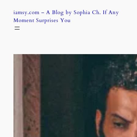
Skip
iamsy.com – A Blog by Sophia Ch. If Any
to
Moment Surprises You
content