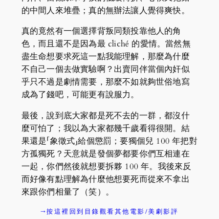
的中間人來堆疊；真的無辦法讓人覺得爽快。
真的竟然有一個選擇背叛同類投靠他人的角
色，而且還不是因為最 cliché 的愛情。當然無
盡生命想要求死這一點我能理解，那麼為什麼
不自己一個去做實驗啊？出賣同伴當個內奸似
乎只不過是劇情需要，那麼不如就夠世俗地寫
成為了錢吧，可能更有說服力。
最後，說到底大家都是死不去的一群，都沒什
麼可怕了；我以為大家都幾千歲看得很開。結
果還是「象徵式」給個懲罰；要獨個兒 100 年把對
方孤獨死？天意就是發個夢都要你們互相連在
一起，你們然後就想要拆夥 100 年。我後來反
而好像有點理解為什麼他想要死而從來不拿出
來跟你們相量了（笑）。
→按這裡回到目錄觀看其他電影/美劇影評