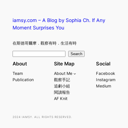
iamsy.com – A Blog by Sophia Ch. If Any
Moment Surprises You
在斯德哥爾摩．觀察有時．生活有時
S
Search
e
About
Site Map
Social
a
Team
About Me
Facebook
r
Publication
觀察手記
Instagram
c
追劇小組
Medium
h
閱讀報告
AF Knit
2024 IAMSY. ALL RIGHTS RESERVED.