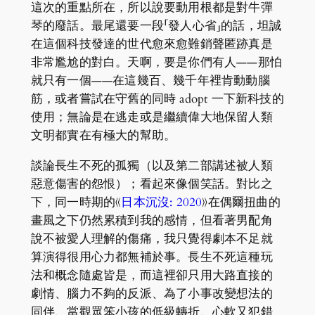
這次的重點所在，所以說要動用根都是對牛彈
琴的廢話。最尾還要一段「發人心省」的話，坦誠
在這個科技發達的世代愈來愈難銷聲匿跡真是
非常尷尬的對白。天啊，要是你們有人——那怕
就只有一個——在這幾百、幾千年裡肯動動腦
筋，或者嘗試在守舊的同時 adopt 一下新科技的
使用；無論是在逃走或是繼續偉大地保留人類
文明都實在有極大的幫助。
談論長生不死的孤獨（以及第二部講述被人類
惡意傷害的怨恨）；看起來像個笑話。對比之
下，同一時期的《
日本沉沒: 2020
》在偶爾扭曲的
畫風之下仍然累積到我的感情，但看著男配角
說不被愛人理解的傷痛，我只覺得劇本不足就
算演得很用心力都無補於事。長生不死這種玩
法和概念隨處皆是，而這裡卻只用大路直接的
劇情、腦力不夠的反派、為了小事改變想法的
同伴、當觀眾笨小孩的低級轉折、心軟又犯錯