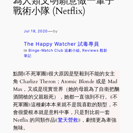
為人類文明願意做一輩子
戰術小隊 (Netflix)
—
Jul 19, 2020
by
The Happy Watcher 試毒專員
in
Binge-Watch Club 追劇小組
, 
Reviews 觀影
筆記
點開《不死軍團》很大原因是堅毅到不能的女主
角 Charlize Theron；Atomic Blonde 或是 Mad
Max，又或是現實世界（她的母親為了自衛把酗
酒開槍的父親殺死），她都一直強到不行。《不
死軍團》這種劇本本來就不是我喜歡的類型，不
會很愛根本就是意料中事，只是對比前一套
Netflix 的同類作品《
驚天營救
》，劇情更為牽強
無味。