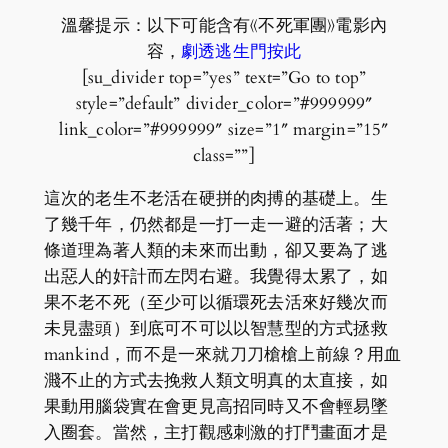
溫馨提示：以下可能含有《不死軍團》電影內
容，
劇透逃生門按此
[su_divider top=”yes” text=”Go to top”
style=”default” divider_color=”#999999″
link_color=”#999999″ size=”1″ margin=”15″
class=””]
這次的老生不老活在硬拼的肉搏的基礎上。生
了幾千年，仍然都是一打一走一避的活著；大
條道理為著人類的未來而出動，卻又要為了逃
出惡人的奸計而左閃右避。我覺得太累了，如
果不老不死（至少可以循環死去活來好幾次而
未見盡頭）到底可不可以以智慧型的方式拯救
mankind，而不是一來就刀刀槍槍上前線？用血
濺不止的方式去挽救人類文明真的太直接，如
果動用腦袋實在會更見高招同時又不會輕易墜
入圈套。當然，主打觀感刺激的打鬥畫面才是