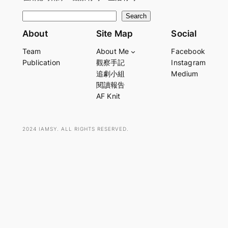
S
Search
e
About
Site Map
Social
a
Team
About Me
Facebook
r
Publication
觀察手記
Instagram
c
追劇小組
Medium
h
閱讀報告
AF Knit
2024 IAMSY. ALL RIGHTS RESERVED.