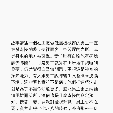
故事講述一個在工廠做低層機械部的男主一直
在發奇怪的夢，夢裡面會上空閃爍的光影、或
是身處的地方被襲擊。妻子唯有勸喻他有病應
該去睇醫生，可是男主就算在上班途中渴睡到
發夢，仍然覺得自己無問題，更視這是神奇的
預知能力。有人跟男主說睇醫生只會換來洗腦
下場，這些夢其實並不是病，他們把這些洗走
就是為了不讓你知道更多。聽罷男主更是兩袖
清風離開診所，深信這是什麼奇怪的命定預
知。接著，妻子開派對慶祝升職，男主心不在
焉，賓客走得七七八八的時候，外邊飛來一班