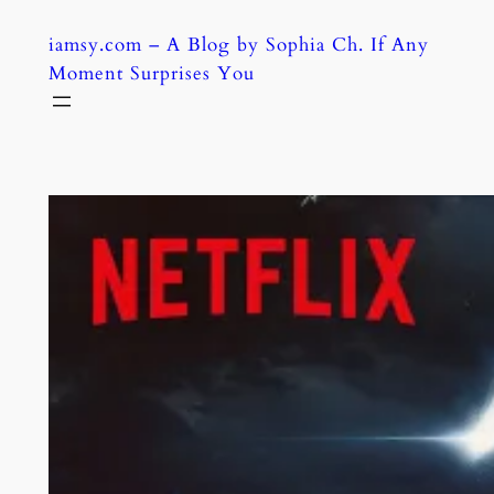
Skip
iamsy.com – A Blog by Sophia Ch. If Any
to
Moment Surprises You
content