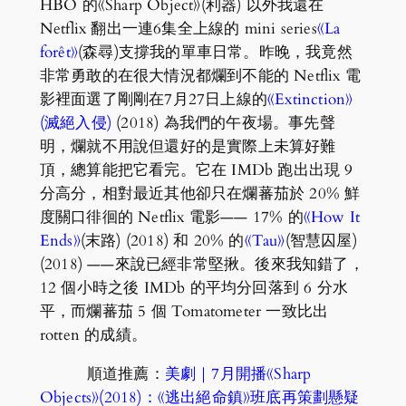
HBO 的《Sharp Object》(利器) 以外我還在
Netflix 翻出一連6集全上線的 mini series
《La
forêt》
(森尋)支撐我的單車日常。昨晚，我竟然
非常勇敢的在很大情況都爛到不能的 Netflix 電
影裡面選了剛剛在7月27日上線的
《Extinction》
(滅絕入侵)
(2018) 為我們的午夜場。事先聲
明，爛就不用說但還好的是實際上未算好難
頂，總算能把它看完。它在 IMDb 跑出出現 9
分高分，相對最近其他卻只在爛蕃茄於 20% 鮮
度關口徘徊的 Netflix 電影—— 17% 的
《How It
Ends》
(末路) (2018) 和 20% 的
《Tau》
(智慧囚屋)
(2018) ——來說已經非常堅揪。後來我知錯了，
12 個小時之後 IMDb 的平均分回落到 6 分水
平，而爛蕃茄 5 個 Tomatometer 一致比出
rotten 的成績。
順道推薦：
美劇｜7月開播《Sharp
Objects》(2018)：《逃出絕命鎮》班底再策劃懸疑