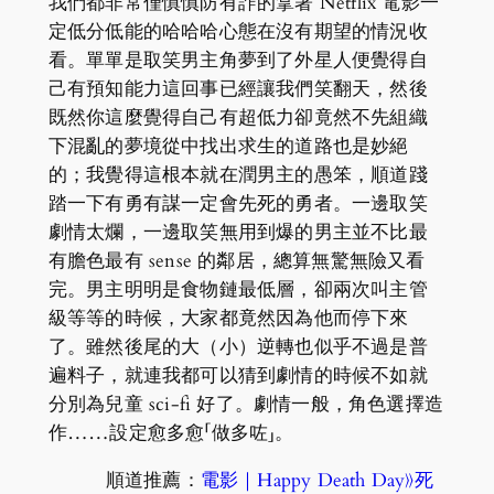
我們都非常僅慎慎防有詐的拿著 Netflix 電影一
定低分低能的哈哈哈心態在沒有期望的情況收
看。單單是取笑男主角夢到了外星人便覺得自
己有預知能力這回事已經讓我們笑翻天，然後
既然你這麼覺得自己有超低力卻竟然不先組織
下混亂的夢境從中找出求生的道路也是妙絕
的；我覺得這根本就在潤男主的愚笨，順道踐
踏一下有勇有謀一定會先死的勇者。一邊取笑
劇情太爛，一邊取笑無用到爆的男主並不比最
有膽色最有 sense 的鄰居，總算無驚無險又看
完。男主明明是食物鏈最低層，卻兩次叫主管
級等等的時候，大家都竟然因為他而停下來
了。雖然後尾的大（小）逆轉也似乎不過是普
遍料子，就連我都可以猜到劇情的時候不如就
分別為兒童 sci-fi 好了。劇情一般，角色選擇造
作……設定愈多愈「做多咗」。
順道推薦：
電影｜Happy Death Day》死