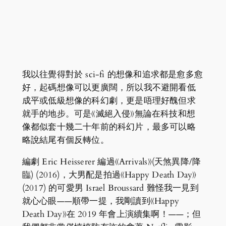
我以往覺得對於 sci-fi 的想像和追求都是愈多愈
好，起碼想像可以更廣闊，所以我不避開看低
成平或低級想像的科幻劇，更是唔理好醜但求
就手的地步。可是《滅絕入侵》無論在科技和想
像都似套十幾二十年前的科幻片，最多可以略
略說結尾有個反轉位。
編劇 Eric Heisserer 編過《Arrivals》(天煞異降/降
臨) (2016)，大男配是拍過《Happy Death Day》
(2017) 的可愛男 Israel Broussard 難怪我一見到
就心心眼——順帶一提，我剛讀到《Happy
Death Day》在 2019 年會上演續集啊！——；但