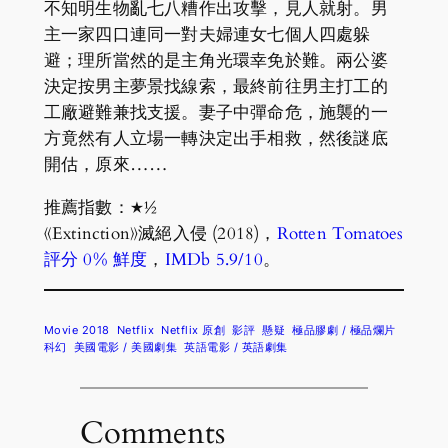
不知明生物亂七八糟作出攻擊，見人就射。男
主一家四口連同一對夫婦連女七個人四處躲
避；理所當然的是主角光環幸免於難。兩公婆
決定按男主夢景找線索，最終前往男主打工的
工廠避難兼找支援。妻子中彈命危，施襲的一
方竟然有人立場一轉決定出手相救，然後謎底
開估，原來……
推薦指數：★½
《Extinction》滅絕入侵 (2018)，
Rotten Tomatoes
評分 0% 鮮度
，
IMDb 5.9/10
。
Movie 2018
Netflix
Netflix 原創
影評
懸疑
極品膠劇 / 極品爛片
科幻
美國電影 / 美國劇集
英語電影 / 英語劇集
Comments