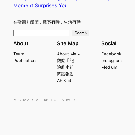
Moment Surprises You
在斯德哥爾摩．觀察有時．生活有時
S
Search
e
About
Site Map
Social
a
Team
About Me
Facebook
r
Publication
觀察手記
Instagram
c
追劇小組
Medium
h
閱讀報告
AF Knit
2024 IAMSY. ALL RIGHTS RESERVED.