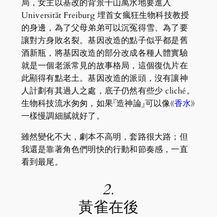
局，女主以基改的背景千山萬水地要進入
Universität Freiburg 埋首女瘋狂生物科技教授
的身邊，為了父母弟弟可以沉冤得雪、為了要
讓對方身敗名裂。基因改造的點子似乎都是舊
酒新瓶，將基因改造的部分改成各種人體實驗
就是一個老派常見的故事格局，這個復仇片在
此顯得有點老土。基因改造的派頭，沒有讓神
人計劃有其過人之處，底子仍然有些少 cliché。
生物科技流水匆匆，如果『造神論』可以像《
香水
》
一樣慢調細膩就好了。
雖然變化不大，劇本不高明，套路很大路；但
我還是靠著角色們明快的行動和節奏感，一直
看到最尾。
2.
黃雀在後