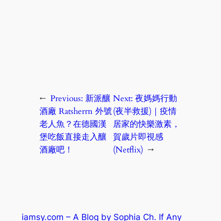
←
Previous:
新派釀
Next:
夜媽媽行動
酒廠 Ratsherrn 外號
(夜半救援)｜疫情
老人魚？在德國漢
居家的快樂激素，
堡吃飯直接走入釀
賀歲片即視感
酒廠吧！
(Netflix)
→
iamsy.com – A Blog by Sophia Ch. If Any