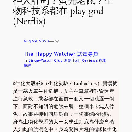
神人計劃？螢光老鼠？生
物科技系都在 play god
(Netflix)
—
Aug 29, 2020
by
The Happy Watcher 試毒專員
in
Binge-Watch Club 追劇小組
, 
Reviews 觀影
筆記
《生化大殺戒》（生化災駭 / Biohackers）開場就
是一幕火車生化危機，女主在車箱裡對昏迷者
進行急救，乘客卻在面前一個又一個地逐一倒
下。面對不知明的危險來襲，整個車卡無人倖
免。故事跳接到四星期前，一切事端的起點。
身為生物化學系的大一女學生到底為什麼會捲
入如此的旋渦之中？身為驚悚片種的德劇《生化