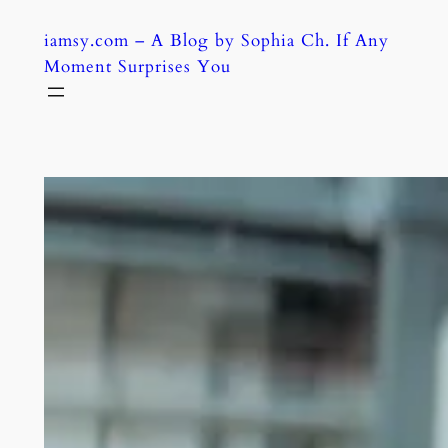
Skip
iamsy.com – A Blog by Sophia Ch. If Any
to
Moment Surprises You
content