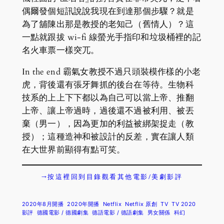
偶爾發個短訊說說我現在到達那個步驟？就是
為了舖陳出那是教授的老知己（舊情人）？這
一點就跟拔 wi-fi 線螢光手指印和垃圾桶裡的記
名火車票一樣突兀。
In the end 霸氣女教授不過只頭裝模作樣的小老
虎，背後還有張牙舞抓的後台在等待。生物科
技系的上上下下都以為自己可以當上帝、推翻
上帝、讓上帝過時，過後還不過被利用、被丟
棄（男一），因為更加的利益被綁架捉走（教
授）；這種造神和被設計的反差，實在讓人類
在大世界前顯得有點可笑。
→按這裡回到目錄觀看其他電影/美劇影評
2020年8月開播
2020年開播
Netflix
Netflix 原創
TV
TV 2020
影評
德國電影 / 德國劇集
德語電影 / 德語劇集
男女關係
科幻