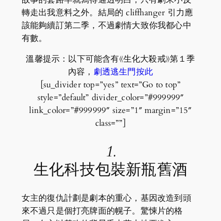
轉走出我意料之外。結局的 cliffhanger 引力應
該能夠續訂第二季，不過劇情大致你我都心中
有數。
溫馨提示：以下可能含有《生化大殺戒》第１季
內容，
劇透逃生門按此
[su_divider top=”yes” text=”Go to top”
style=”default” divider_color=”#999999″
link_color=”#999999″ size=”1″ margin=”15″
class=””]
1.
生化科技包裝新瓶舊酒
女主的復仇計劃是劇本的重心，基因改造到頭
來不過只是個打亮牌面的幌子。驚悚片的格