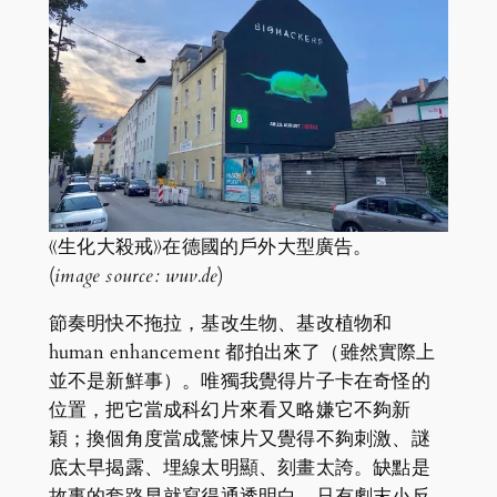
《生化大殺戒》在德國的戶外大型廣告。
(
image source: wuv.de
)
節奏明快不拖拉，基改生物、基改植物和
human enhancement 都拍出來了（雖然實際上
並不是新鮮事）。唯獨我覺得片子卡在奇怪的
位置，把它當成科幻片來看又略嫌它不夠新
穎；換個角度當成驚悚片又覺得不夠刺激、謎
底太早揭露、埋線太明顯、刻畫太誇。缺點是
故事的套路早就寫得通透明白，只有劇末小反