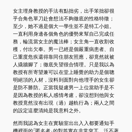
女主埋身教授的手法有點拙劣，出手笨拙卻很
乎合角色單刀赴會想法不夠徹底的性格特徵；
至少，她不過是個大一學生並不是特工小姐。
一直利用身邊各個角色的優勢來幫自己完成任
務，輪流當女主的魔法棒；女主角一直收割收
穫，付出欠奉。男一已經是個嚴重病患者、自
己重度危疾還得靠同住朋友照應，卻竟然就被
人撬牆腳了；徹底失望很合情理。只是我以為
教授有所寄望兼可以在堂上睡覺的助力是個聰
明絕頂的人材，沒料到面對向他埋手的女生卻
是防不勝防。正當我疑慮男一上位當助手是不
是因為教授的私人感情考慮，卻沒想到他與女
教授竟然沒有出現（過）越軌行為；兩人之間
的設定這麼清純是我意料之外。
然而我認為女主在實驗室出出入入都要通知手
機裡面的『匿名者』的對答實在非常突兀，泛不著