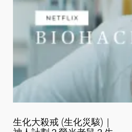
生化大殺戒 (生化災駭)｜