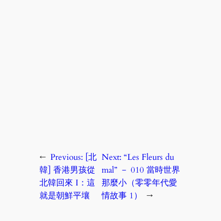
←
Previous:
[北
Next:
“Les Fleurs du
韓] 香港男孩從
mal” － 010 當時世界
北韓回來 I：這
那麼小（零零年代愛
就是朝鮮平壤
情故事 1）
→