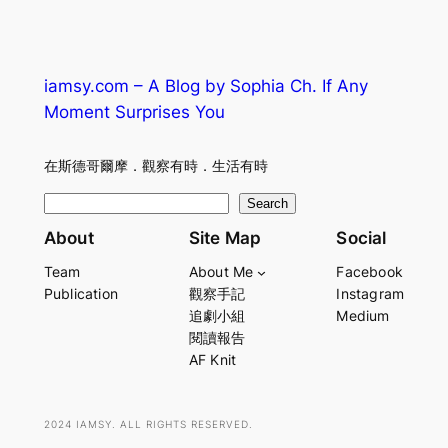
iamsy.com – A Blog by Sophia Ch. If Any
Moment Surprises You
在斯德哥爾摩．觀察有時．生活有時
S
Search
e
About
Site Map
Social
a
Team
About Me
Facebook
r
Publication
觀察手記
Instagram
c
追劇小組
Medium
h
閱讀報告
AF Knit
2024 IAMSY. ALL RIGHTS RESERVED.