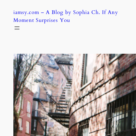
Skip
iamsy.com – A Blog by Sophia Ch. If Any
to
Moment Surprises You
content