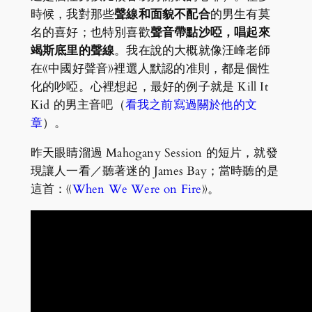
時候，我對那些
聲線和面貌不配合
的男生有莫
名的喜好；也特別喜歡
聲音帶點沙啞，唱起來
竭斯底里的聲線
。我在說的大概就像汪峰老師
在《中國好聲音》裡選人默認的准則，都是個性
化的吵啞。心裡想起，最好的例子就是 Kill It
Kid 的男主音吧（
看我之前寫過關於他的文
章
）。
昨天眼睛溜過 Mahogany Session 的短片，就發
現讓人一看／聽著迷的 James Bay；當時聽的是
這首：《
When We Were on Fire
》。