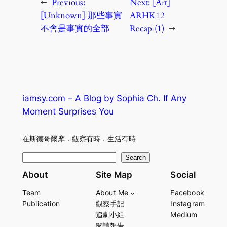
←
Previous:
Next:
[Art]
[Unknown] 那些事實
ARHK12
不會是事實的全部
Recap (1)
→
iamsy.com – A Blog by Sophia Ch. If Any
Moment Surprises You
在斯德哥爾摩．觀察有時．生活有時
S
Search
e
About
Site Map
Social
a
Team
About Me
Facebook
r
Publication
觀察手記
Instagram
c
追劇小組
Medium
h
閱讀報告