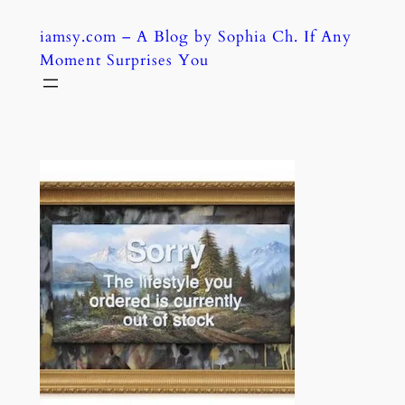
Skip
iamsy.com – A Blog by Sophia Ch. If Any
to
Moment Surprises You
content