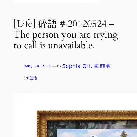
[Life] 碎語 # 20120524 –
The person you are trying
to call is unavailable.
—
Sophia CH. 蘇菲蔓
May 24, 2012
by
in
生活