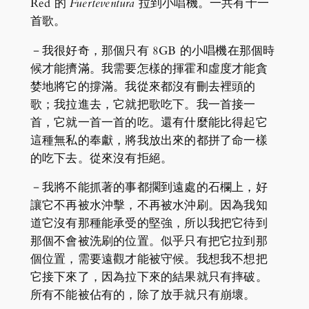
Red 的
Fuerteventura
拉到小唱機。一共有十一
首歌。
－我很好奇，那個只有 8GB 的小唱機在那個時
候才能擠滿。我需要怎樣的揮霍和虛度才能貪
婪地將它的撐滿。我從來都沒有刪去裡頭的
歌；我拉進去，它就把歌吃下。我一首接一
首，它就一首一首的吃。還有什麼能比得起它
這種無私的奉獻，將我放出來的都拼了命一樣
的吃下去。從來沒有拒絕。
－我將不能抓著的事都擱到遠處的石欄上，好
讓它不再被水沖擊，不再被水沖刷。因為我知
道它沒有那種能承受的堅強，所以我把它待到
那個不會被洗刷的位置。似乎只有把它拉到那
個位置，需要遠觀才能被守候。我想我不想把
它接下來了，因為拉下來的結果就只有摔破。
所有不能被佔有的，除了放手就只有崩壞。