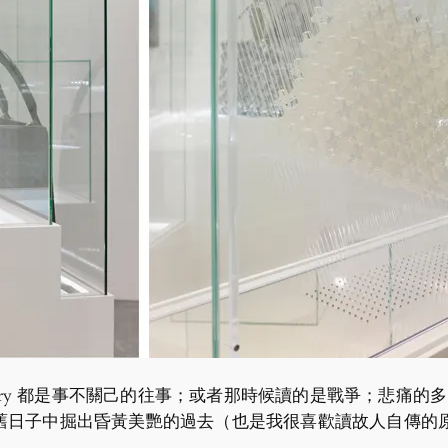
tory 都是事不關己的往事；或者那時候讀的是戰爭；悲痛
舊日子中掘出昏黃美艷的過去（也是我很喜歡讀故人自傳的