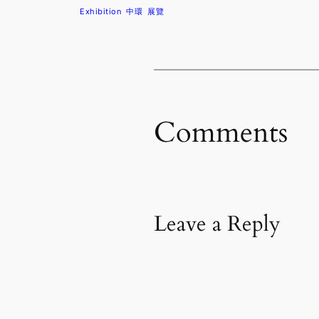
Exhibition
中環
展覽
Comments
Leave a Reply