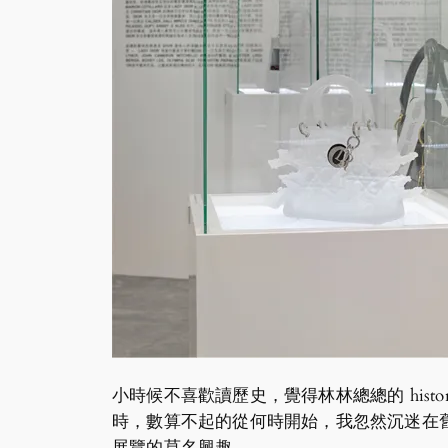
小時候不喜歡讀歷史，覺得林林總總的 his
時，數算不起的從何時開始，我忽然沉迷在
展覽的莫名興趣。