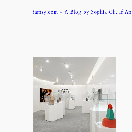
Skip
iamsy.com – A Blog by Sophia Ch. If A
to
content