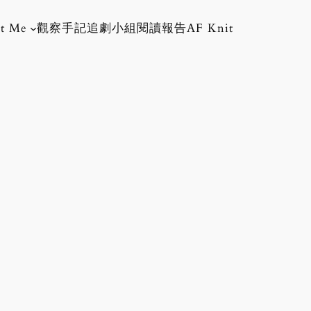
t Me
觀察手記
追劇小組
閱讀報告
AF Knit