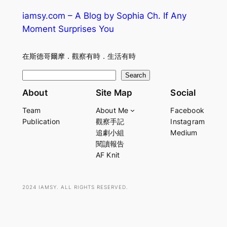
iamsy.com – A Blog by Sophia Ch. If Any
Moment Surprises You
在斯德哥爾摩．觀察有時．生活有時
S
Search
e
About
Site Map
Social
a
Team
About Me
Facebook
r
Publication
觀察手記
Instagram
c
追劇小組
Medium
h
閱讀報告
AF Knit
2024 IAMSY. ALL RIGHTS RESERVED.