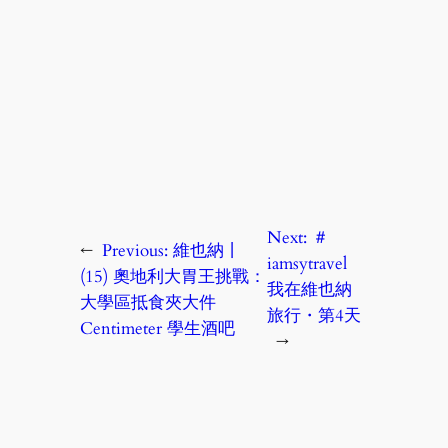
Next:
＃
←
Previous:
維也納丨
iamsytravel
(15) 奧地利大胃王挑戰：
我在維也納
大學區抵食夾大件
旅行・第4天
Centimeter 學生酒吧
→