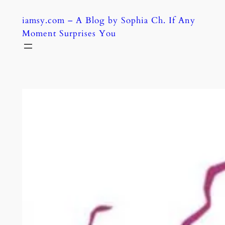
Skip
iamsy.com – A Blog by Sophia Ch. If Any
to
Moment Surprises You
content