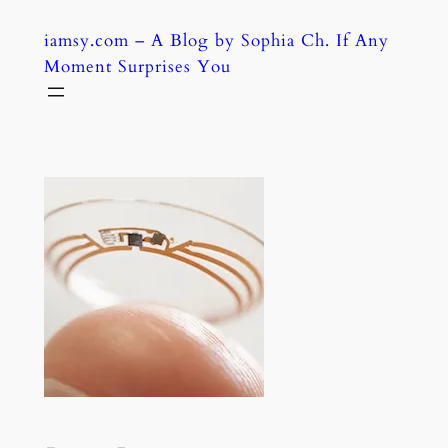
Skip
iamsy.com – A Blog by Sophia Ch. If Any
to
Moment Surprises You
content