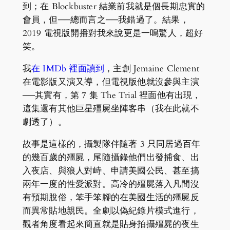
到；在 Blockbuster 結業前我就是個長期忠實的
會員，但──總而言之──我錯過了。結果，
2019 電視版開播對我來說更是一嗚驚人，超好
笑。
我
在 IMDb 裡面讀到
，主創 Jemaine Clement
在電影版又演又導，但電視版他就沒參與主演
──其實有，第 7 集 The Trial 裡面他有出現，
這集還有其他巨星殭屍坐陣客串（我在此就不
劇透了）。
故事是這樣的，攝製隊伴隨著 3 只同居過百年
的幾百歲的殭屍，尾隨攝錄他們出發捕食、出
入夜店、與狼人對峙、申請美國公民、甚至搞
兩年一度的性愛派對。高冷的殭屍落入凡間沒
有預期脫俗，笨手笨腳的在美國生活的殭屍反
而異常貼地親民。全劇以偽紀錄片模式進行，
觀者角度看起來簡直就是貼身拍攝殭屍的夜生