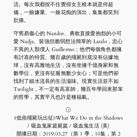
活。每次我都按不住覺得女主根本就是何超
儀，一臉嫌棄、一臉花痴的演出，集集都笑到
肚痛。
守舊易傷心的 Nandor、勇敢直接愛抱怨的小可
愛 Nadja、裝強但脆弱想法簡單的 Laszlo，忠心
不異的人類僕人 Guillermo；他們每個角色都擁
有討喜的特質。幾百歲的殭屍到底沒有佔據地
球，沒有高雅地生活，沒有坐擁千億身家和無
數學位，更沒有征服無數少女心；可是他們卻
找到了細水流長的生活滋味。現實生活並不如
Twilight，不一定有高富帥，幾百年學回來那笨
的哲學，其實平凡也許是種福氣。
ⓘ
《低俗殭屍玩出征》What We Do in the Shadows
/ 吸血鬼家庭屍篇 / 吸血鬼生活 (美)
開播日期：2019.03.27（第 1 季，10集，第 2