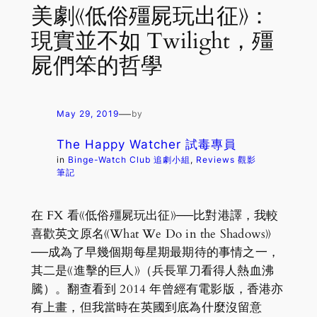
美劇《低俗殭屍玩出征》：
現實並不如 Twilight，殭
屍們笨的哲學
—
May 29, 2019
by
The Happy Watcher 試毒專員
in
Binge-Watch Club 追劇小組
, 
Reviews 觀影
筆記
在 FX 看《低俗殭屍玩出征》──比對港譯，我較
喜歡英文原名《What We Do in the Shadows》
──成為了早幾個期每星期最期待的事情之一，
其二是《進擊的巨人》（兵長單刀看得人熱血沸
騰）。翻查看到 2014 年曾經有電影版，香港亦
有上畫，但我當時在英國到底為什麼沒留意