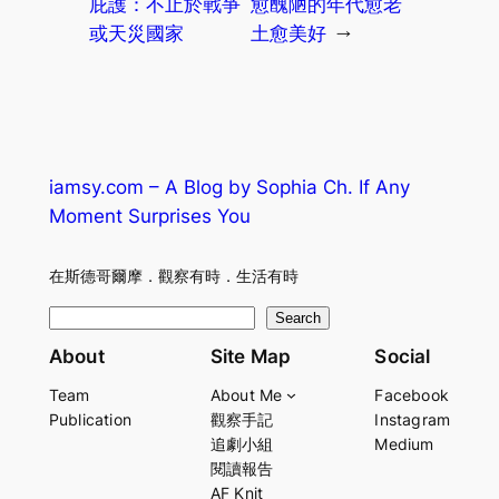
庇護：不止於戰爭
愈醜陋的年代愈老
或天災國家
土愈美好
→
iamsy.com – A Blog by Sophia Ch. If Any
Moment Surprises You
在斯德哥爾摩．觀察有時．生活有時
S
Search
e
About
Site Map
Social
a
Team
About Me
Facebook
r
Publication
觀察手記
Instagram
c
追劇小組
Medium
h
閱讀報告
AF Knit