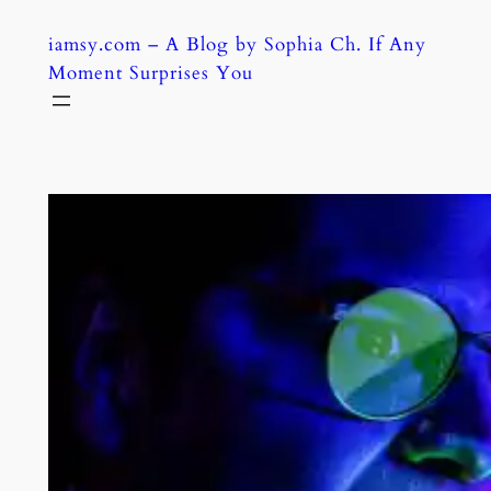
Skip
iamsy.com – A Blog by Sophia Ch. If Any
to
Moment Surprises You
content