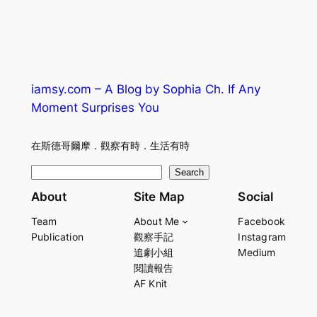
iamsy.com – A Blog by Sophia Ch. If Any
Moment Surprises You
在斯德哥爾摩．觀察有時．生活有時
S
Search
e
About
Site Map
Social
a
Team
About Me
Facebook
r
Publication
觀察手記
Instagram
c
追劇小組
Medium
h
閱讀報告
AF Knit