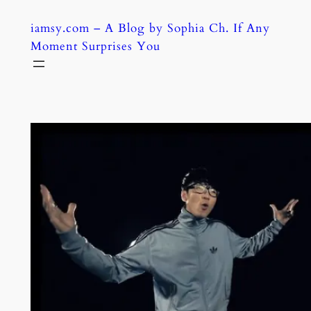
Skip
iamsy.com – A Blog by Sophia Ch. If Any
to
Moment Surprises You
content