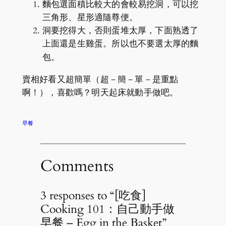
麵包選面積比較大的會較易挖洞，可以挖
三角形、星形適隨尊便。
洞要挖得大，否則蛋堆太厚，下面熟透了
上面還是生雞蛋。所以也不要選太厚的麵
包。
賣相好看又超簡單（超－簡－單－是重點
啊！），喜歡嗎？明天起床就動手做吧。
早餐
Comments
3 responses to “[吃食]
Cooking 101：自己動手做
早餐 – Egg in the Basket”