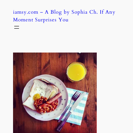
Skip
iamsy.com – A Blog by Sophia Ch. If Any
to
Moment Surprises You
content