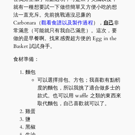
就有一種想要試一下做些簡單又方便小吃的想
法一直充斥。先前挑戰過沒忌廉的
Carbonara（
觀看食譜以及製作過程
），
自己
非
常滿意（可能就只有我自己滿意）。這次，要
做的是早餐啊。找來感覺超方便的 Egg in the
Basket 試試身手。
食材準備：
麵包
可以選擇排包、方包；我喜歡有點軔
度的麵包，所以我挑了適合做多士的
款式。也可以用 waffle 之類的東西來
取代麵包，自己喜歡就可以了。
雞蛋
鹽
黑椒
牛油