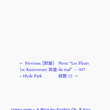
←
Previous:
[郊遊]
Next:
“Les Fleurs
1st Anniversary 郊遊
du mal” － 007
– Hyde Park
狀態 12
→
iamsy.com – A Blog by Sophia Ch. If Any