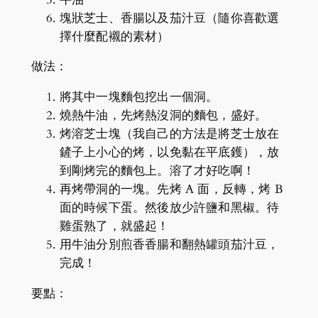
塊狀芝士、香腸以及茄汁豆（隨你喜歡選
擇什麼配襯的素材）
做法：
將其中一塊麵包挖出一個洞。
燒熱牛油，先烤熱沒洞的麵包，盛好。
烤溶芝士塊（我自己的方法是將芝士放在
鏟子上小心的烤，以免黏在平底鑊），放
到剛烤完的麵包上。溶了才好吃啊！
再烤帶洞的一塊。先烤 A 面，反轉，烤 B
面的時候下蛋。然後放少許鹽和黑椒。待
雞蛋熟了，就盛起！
用牛油分別煎香香腸和翻熱罐頭茄汁豆，
完成！
要點：