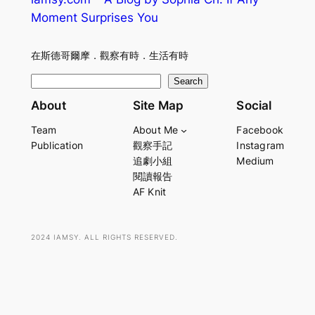
Moment Surprises You
在斯德哥爾摩．觀察有時．生活有時
S
Search
e
About
Site Map
Social
a
Team
About Me
Facebook
r
Publication
觀察手記
Instagram
c
追劇小組
Medium
h
閱讀報告
AF Knit
2024 IAMSY. ALL RIGHTS RESERVED.