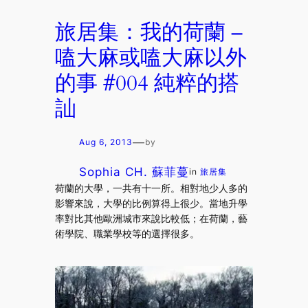
旅居集：我的荷蘭 –
嗑大麻或嗑大麻以外
的事 #004 純粹的搭
訕
—
Aug 6, 2013
by
Sophia CH. 蘇菲蔓
in
旅居集
荷蘭的大學，一共有十一所。相對地少人多的
影響來說，大學的比例算得上很少。當地升學
率對比其他歐洲城市來說比較低；在荷蘭，藝
術學院、職業學校等的選擇很多。