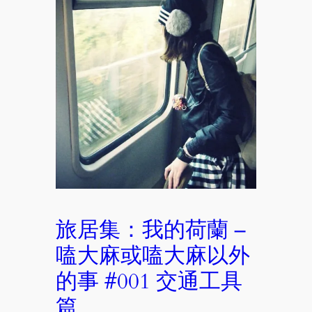
旅居集：我的荷蘭 –
嗑大麻或嗑大麻以外
的事 #001 交通工具
篇