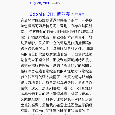
—
Aug 28, 2013
by
Sophia CH. 蘇菲蔓
in
旅居集
這邊的空氣我斷斷逐逐的呼吸了兩年，可是應
該怎樣寫阿姆斯特丹呢，還是一直存在無限疑
惑。 初來埗到的時候，阿姆斯特丹對我來說是
個燈紅酒綠的城市，到處都是群起的青年，雜
亂又嘈吵。位於正中心的道路是條擠擁得讓你
透不過氣來的大街，是無限個意料之外。 我當
時的確是如此這般解讀這個城市，也覺得這種
繁囂完全不適合我。那次到達阿姆斯特丹後，
還刻意把行程縮短，退減了酒店預定的房間，
拒絕停留在這個龍蛇混雜的奇怪地方（龍蛇混
雜？我當時的確太純情了，天真的覺得那裡倒
得天昏地暗）。故事當然風迴路轉。然後？然
後我一次又一次回到這裡，還不知不知毫無預
示地分毫不差的愛上這個城市。或者是奇異，
又或是戲劇性；只是，比較起第一次踏足這遍
土地的感覺，最後我的確愛上這裡發生著的所
有事。這個自由又豁達的國度將我徹底的征