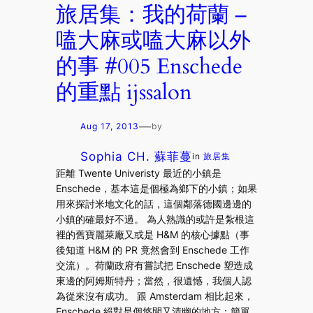
旅居集：我的荷蘭 –
嗑大麻或嗑大麻以外
的事 #005 Enschede
的重點 ijssalon
—
Aug 17, 2013
by
Sophia CH. 蘇菲蔓
in
旅居集
距離 Twente Univeristy 最近的小鎮是
Enschede，基本這是個極為鄉下的小鎮；如果
用來探討米地文化的話，這個鄰落德國邊邊的
小鎮的確最好不過。 為人熟識的或許是紮根這
裡的舊寶麗萊廠又或是 H&M 的核心據點（事
後知道 H&M 的 PR 竟然會到 Enschede 工作
交流）。荷蘭政府有嘗試把 Enschede 塑造成
東邊的阿姆斯特丹；當然，很遺憾，我個人認
為從來沒有成功。 跟 Amsterdam 相比起來，
Enschede 絕對是個悠閒又清幽的地方；簡單