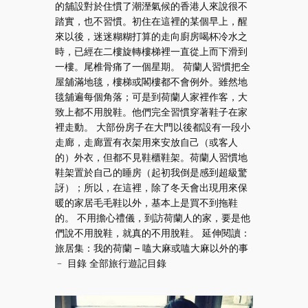
的舖設對於住慣了潮溼氣候的香港人來說很不
踏實，也不習慣。初住在這裡的某個早上，醒
來以後，迷迷糊糊打算的走向廚房喝杯冷水之
時，已經在二樓旋轉樓梯裡一直從上而下滑到
一樓。尾椎骨痛了一個星期。 荷蘭人習慣把全
屋舖滿地毯，樓梯或閣樓都不會例外。雖然地
毯舖遍每個角落；可是到荷蘭人家裡作客，大
致上都不用脫鞋。他們完全習慣穿著鞋子在家
裡走動。 大部份房子在大門以後都設有一段小
走廊，走廊置有衣架用來安放自己（或客人
的）外衣，但都不見鞋櫃鞋架。荷蘭人習慣地
鞋架置於自己的睡房（起初我倒是感到超級驚
訝）；所以，在這裡，除了冬天會出現用來保
暖的家居毛毛鞋以外，基本上是買不到拖鞋
的。 不用擔心禮儀，到訪荷蘭人的家，要是他
們說不用脫鞋，就真的不用脫鞋。 延伸閱讀：
旅居集：我的荷蘭 – 嗑大麻或嗑大麻以外的事
﹣ 目錄 全部旅行遊記目錄