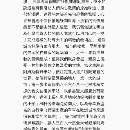
服。 與其說這個城市狂亂或雜亂無章，倒不如
說這裡有種引起人們內心激情的原始味道，濃
郁卻溫暖。這裡的建築首先勾起我的驚嘆，心
底裡曾經不停反覆地疑問世界上所有的宏偉建
築是不是都由外星人建造；我仍舊無辦法明白
為什麼同為人類的他人竟然可以用自己的一雙
手完成這樣的巧奪天工的精緻的藝術品。 這個
城市好像有萬有引力。 城市的秘密一早坦蕩蕩
的展示於在孤寂的建築物上，大千世界就由無
數的孤獨組成；值得我們親身發掘，親身去感
受一片能夠與你交換溫柔的大地。當火車駛進
阿姆斯特丹車站，便注定進入這片喧鬧繁囂的
世界。整個荷蘭最繁榮的地方，第一大的城
市；甫一步出這個由八千六百八十七根木樁支
撐的舊文藝復興車站，眼前盡覽只能屬於荷蘭
的運河。運河上長年累月地停泊提供觀光服務
的小船；欄杆旁邊滿是荷蘭人引以為傲享負盛
名的自行車（荷蘭出產的單車在歐洲城市來說
擁有相當的名氣啊）。 提供導覽的小船為全玻
璃屏幕設計，讓人三百六十度全天候觀摩阿姆
斯特丹的景象，以水平角度剖析這個繁華都