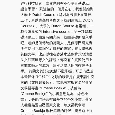
進行科技研究，當然也附有不少語言基礎班。
語言學習： 到達後的一個月左右，我便開始到
大學上 Dutch Course（是因為男朋友在這裡
工作，所以也毫無考慮之下就到這樣上 Dutch
Course）。大學的 Dutch Course 有兩種，一
種是密集式的 intensive course，另一種是基
礎預備班；由於時間充份，就由基礎開始入手
吧。老師是個傳統的荷蘭人，是個專門研究青
少年使用互聯網的組織裡的專家，在大學執教
英國文學。比起以往在香港水過鴨背式地讀過
法文和西班牙文的課程；都沒有在實際使用上
有非常顯示的成效，這次活學活用的確較快上
手。 荷蘭文的語法結構不難掌握，可是有些基
本音節像 “h” 和 “r” 之類的發音是在廣東話中沒
有的（亦較難發音）。當地有本很有名的荷蘭
文學習專書 “Groene Boekje”，被稱為
“Groene Boekje” 的小書意思是為「綠色小
書」；是他們語言裡最基本的學習小書。荷蘭
人極度熱愛自己國家文化，每次當我拿著
Groene Boekje 學校流連的時候，總會踫上很