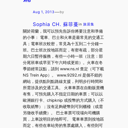
—
Aug 1, 2013
by
Sophia CH. 蘇菲蔓
in
旅居集
關於荷蘭，我可以預先告訴你將要注意和準備
的小事： 電車、巴士和火車是最常見的交通工
具；電車班次較密，常見為十五到二十分鐘一
班。巴士班次按地區而定，有密有疏，部分星
期六日暫停服務，有些一小時一班（注意：部
分尾班車或早至下午六時或更前）。火車在冬
季節經常誤點，請到 www.ns.nl 查定（可下載
NS Trein App）。 www.9292.nl 是個不錯的
網站，提供點到點路線支援，列明步行時間和
所需涉及的交通工具。 火車車票在自動販賣機
有售，可預先購入不指定日期的車票；可以以
歐洲銀行卡、chipknip 或投幣的方式購入（不
收取紙幣）；沒有足夠硬幣則可到櫃檯（或需
另徵收手續費）。 巴士車票可現場向司機購
買，上車說明目的地即可。 電車車票則按地區
而定，有些在車站旁的售票處購入，有些則可