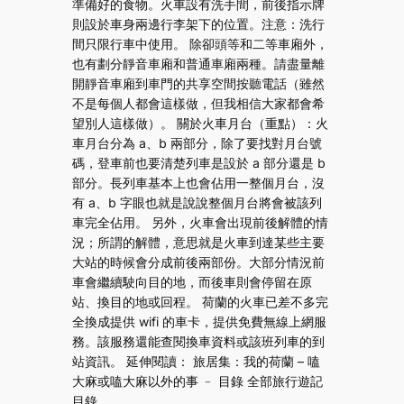
準備好的食物。火車設有洗手間，前後指示牌
則設於車身兩邊行李架下的位置。注意：洗行
間只限行車中使用。 除卻頭等和二等車廂外，
也有劃分靜音車廂和普通車廂兩種。請盡量離
開靜音車廂到車門的共享空間按聽電話（雖然
不是每個人都會這樣做，但我相信大家都會希
望別人這樣做）。 關於火車月台（重點）：火
車月台分為 a、b 兩部分，除了要找對月台號
碼，登車前也要清楚列車是設於 a 部分還是 b
部分。長列車基本上也會佔用一整個月台，沒
有 a、b 字眼也就是說說整個月台將會被該列
車完全佔用。 另外，火車會出現前後解體的情
況；所謂的解體，意思就是火車到達某些主要
大站的時候會分成前後兩部份。大部分情況前
車會繼續駛向目的地，而後車則會停留在原
站、換目的地或回程。 荷蘭的火車已差不多完
全換成提供 wifi 的車卡，提供免費無線上網服
務。該服務還能查閱換車資料或該班列車的到
站資訊。 延伸閱讀： 旅居集：我的荷蘭 – 嗑
大麻或嗑大麻以外的事 ﹣ 目錄 全部旅行遊記
目錄