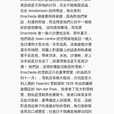
來說就是天與地的分別，完全不能相題並論，
住在 Amsterdam 的同學說，每次來到
Enschede 都會覺得很雀躍，因為對他們來
說，到邊郊郊遊，而這裡是他們心目中一個很
好的渡假勝地。 說到渡假勝地，而其實
Enschede 連一個小沙灘也沒有。那年夏天，
他們就在 town centre 的空間就地架設一個人
造沙灘和大型水池；非常認真。這個虛擬沙灘
還非常熱鬧，荷蘭人對耍樂上的認真和執著確
實不容忽視。帶來浮床、水泡、沙灘椅，穿上
泳衣就是日光浴了；誰還理會這是不是真沙
灘！ 他們說，這裡的重點活動是吃雪糕！
Enschede 的雪糕店只在夏季營業（約為四月
到十一月），雪糕店有兩大龍頭，分別是意大
利人開的 Talamini 雪糕屋和 1925 年由荷蘭家
族開設的 Van der Poel。 前者拿了意大利雪糕
獎，類似是雪糕界的奧斯卡。後者口味眾多而
且款式新穎，夏季總是人頭湧湧。而且，這絕
對是我這輩子吃過最好吃的雪糕，每日新鮮製
造而且口感豐富；往後日子我總是無辦法找到