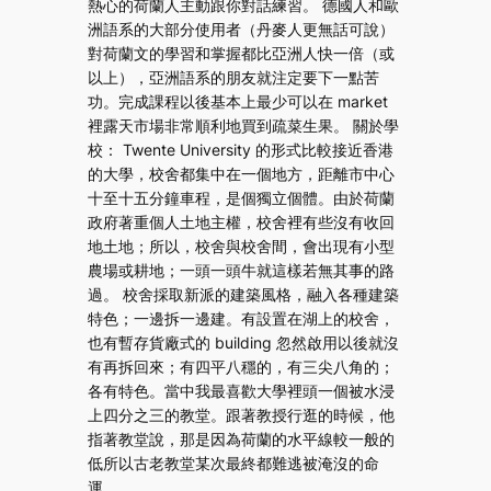
熱心的荷蘭人主動跟你對話練習。 德國人和歐
洲語系的大部分使用者（丹麥人更無話可說）
對荷蘭文的學習和掌握都比亞洲人快一倍（或
以上），亞洲語系的朋友就注定要下一點苦
功。完成課程以後基本上最少可以在 market
裡露天市場非常順利地買到疏菜生果。 關於學
校： Twente University 的形式比較接近香港
的大學，校舍都集中在一個地方，距離市中心
十至十五分鐘車程，是個獨立個體。由於荷蘭
政府著重個人土地主權，校舍裡有些沒有收回
地土地；所以，校舍與校舍間，會出現有小型
農場或耕地；一頭一頭牛就這樣若無其事的路
過。 校舍採取新派的建築風格，融入各種建築
特色；一邊拆一邊建。有設置在湖上的校舍，
也有暫存貨廠式的 building 忽然啟用以後就沒
有再拆回來；有四平八穩的，有三尖八角的；
各有特色。當中我最喜歡大學裡頭一個被水浸
上四分之三的教堂。跟著教授行逛的時候，他
指著教堂說，那是因為荷蘭的水平線較一般的
低所以古老教堂某次最終都難逃被淹沒的命
運。…