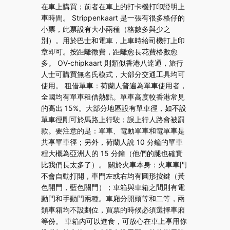
在車上購買；前者在車上的打卡機打印證明上
車時間。 Strippenkaart 是一張有很多格仔的
小票，此票設有大小兩種（格數多與少之
別）。用於巴士和電車，上車時給司機打上印
章即可。按距離徵費，距離愈長花費格數愈
多。 OV-chipkaart 則類似香港八達通，旅行
人士可購買無名氏模式，大部分交通工具均可
使用。 租借單車：荷蘭人普遍為單車使用者，
全國均有單車租借熱點。單車高度較香港常見
的高出 15%。大部分地區設有單車徑，如不設
單車徑剛可於馬路上行駛；誤上行人路會被罰
款。要注意的是：單車、電動單車和電單車是
共享單車徑；另外，荷蘭人說 10 分鐘的單車
程大概為亞洲人的 15 分鐘（他們的腿也確實
比我們長太多了）。 關於火車本身：火車車門
不會自動打開，車門左或右均有圓形按鍵（黃
色開門，藍色關門）；車箱與車箱之間則有電
動門和手動門兩種。車廂分開頭等和二等，兩
類車箱均不設劃位，買票的時候必須選擇車廂
等份。 車箱內可以進食，可放心在車上享用你