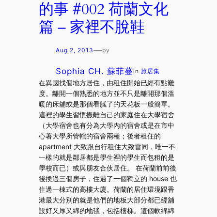
的事 #002 荷蘭文化
篇 – 家裡不脫鞋
—
Aug 2, 2013
by
Sophia CH. 蘇菲蔓
in
旅居集
在異國找個地方居住，由租住開始已經有點難
度。離開一個熟悉的地方並不只是離開那個溫
暖的床舖或是那個看膩了的天花板一般簡單。
這裡的學生習慣搬離自己的家庭住在大學宿舍
（大學宿舍也有分為大學內的宿舍或是在市中
心著大學所管轄的宿舍兩種；後者租住的
apartment 大致跟自行租住大致雷同，唯一不
一樣的就是鄰居都是學生裡的學生而包租的是
學校而已）或與朋友合伙居住。 在荷蘭前前後
後換過三個房子，住過了一個獨立的 house 也
住過一棟式的高樓大廈。荷蘭的居住環境跟香
港最大分別的就是他們的地板大部分都已經舖
設好又厚又綿的地毯，包括樓梯。這個軟綿綿