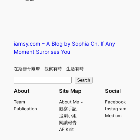
iamsy.com – A Blog by Sophia Ch. If Any
Moment Surprises You
在斯德哥爾摩．觀察有時．生活有時
S
Search
e
About
Site Map
Social
a
Team
About Me
Facebook
r
Publication
觀察手記
Instagram
c
追劇小組
Medium
h
閱讀報告
AF Knit