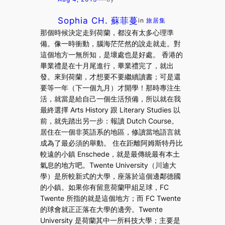
Sophia CH. 蘇菲蔓
in
旅居集
那個時候決定走到荷蘭，都沒有太多心理準
備。像一時衝動，腦海茫茫然的說走就走。對
這個地方一無所知，是壞處也是好處。 香港的
畢業禮是在十月尾進行，畢業禮完了，就出
發。來到荷蘭，才想要不要繼續讀書；可是還
要等一年（下一個九月）才開學！那時專注生
活，就當是給自己一個生活預備，所以就在我
最終選擇 Arts History 跟 Literary Studies 以
前，就先踏出另一步：報讀 Dutch Course。
居住在一個非英語系的地區，修讀當地語言就
成為了最必須的舉動。 住在距離阿姆斯特丹比
較遠的小鎮 Enschede，就是最傳統最有本土
氣息的地方吧。Twente University（川迪大
學）是所較新式的大學，座落於這個邊鄰德國
的小鎮。如果你有留意荷蘭甲組足球，FC
Twente 所指的就是這個地方；而 FC Twente
的球會就正正落在大學的邊旁。Twente
University 是荷蘭其中一所科技大學；主要是