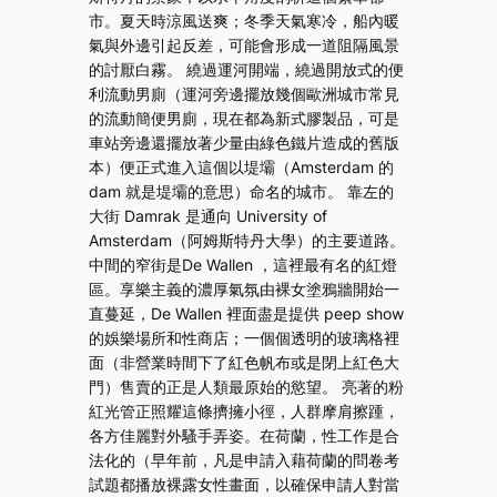
市。夏天時涼風送爽；冬季天氣寒冷，船內暖
氣與外邊引起反差，可能會形成一道阻隔風景
的討厭白霧。 繞過運河開端，繞過開放式的便
利流動男廁（運河旁邊擺放幾個歐洲城市常見
的流動簡便男廁，現在都為新式膠製品，可是
車站旁邊還擺放著少量由綠色鐵片造成的舊版
本）便正式進入這個以堤壩（Amsterdam 的
dam 就是堤壩的意思）命名的城市。 靠左的
大街 Damrak 是通向 University of
Amsterdam（阿姆斯特丹大學）的主要道路。
中間的窄街是De Wallen ，這裡最有名的紅燈
區。享樂主義的濃厚氣氛由裸女塗鴉牆開始一
直蔓延，De Wallen 裡面盡是提供 peep show
的娛樂場所和性商店；一個個透明的玻璃格裡
面（非營業時間下了紅色帆布或是閉上紅色大
門）售賣的正是人類最原始的慾望。 亮著的粉
紅光管正照耀這條擠擁小徑，人群摩肩擦踵，
各方佳麗對外騷手弄姿。在荷蘭，性工作是合
法化的（早年前，凡是申請入藉荷蘭的問卷考
試題都播放裸露女性畫面，以確保申請人對當