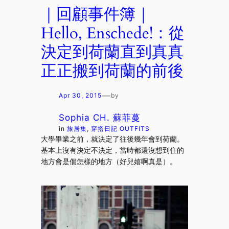
｜回顧事件簿｜
Hello, Enschede!：從
決定到荷蘭直到真真
正正搬到荷蘭的前後
—
Apr 30, 2015
by
Sophia CH. 蘇菲蔓
in
旅居集
, 
穿搭日記 OUTFITS
大學畢業之前，就決定了往後幾年會到荷蘭。
基本上沒有決定不決定，當時都還沒想到住的
地方會是個怎樣的地方（好兒嬉啊真是）。