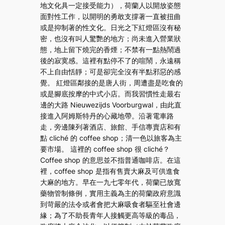
地文化具一定接受能力），荷蘭人以開放姿態
面對性工作，以開明的勇敢支撐著一直被扭曲
或是抑制著的性文化。日光之下紅燈區沒有秘
密，也沒有叫人驚艷的地方；尚未進入營業狀
態，地上留下燒完的香煙；不禁有一點熱鬧過
後的寂寞感。這裡有點停不了的喧鬧，永遠稱
不上自由恬靜；可是卻完全沒有半點邪惡的感
覺。 紅燈區鄰接的是唐人街，周遭盡是吃食的
或是腳底按摩的中式小店。而我習慣性走最右
邊的大路 Nieuwezijds Voorburgwal，由此直
接進入阿姆斯特丹的心藏地帶。沿著電車路
走，旁邊陳列著酒店、旅館、手信專賣店和有
點 cliché 的 coffee shop；清一色以旅客為主
要市場。 這裡的 coffee shop 很 cliché？
Coffee shop 的意思並不指普通咖啡店。在這
裡，coffee shop 是指有售賣大麻及可供進食
大麻的地方。早在一九七零年代，荷蘭已放寬
藥物管制條例，實用主義為主的荷蘭政府意識
到苛嚴的法令或者會把大麻吸食者驅至社會邊
緣；為了不助長青年人接觸更高等級的毒品，