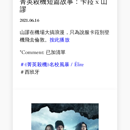
菁英殺機短篇故事：卡菈 x 山
謬
2021.06.1
6
山謬在機場大搞浪漫，只為說服卡菈別登
機飛去倫敦。
按此播放
*Comment: 已加清單
＃《菁英殺機》名校風暴 / Élite
＃西班牙