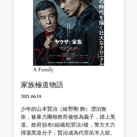
A Family
家族極道物語
2021.06.18
少年的山本賢治（綾野剛 飾）漂泊無
依，被暴力團相救而被收為義子，踏上黑
道。政府頒布《組織犯罪法》後，警方大力
掃蕩黑道分子，賢治成為代罪羔羊入獄。