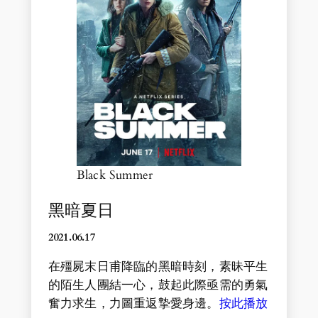
Black Summer
黑暗夏日
2021.06.17
在殭屍末日甫降臨的黑暗時刻，素昧平生
的陌生人團結一心，鼓起此際亟需的勇氣
奮力求生，力圖重返摯愛身邊。
按此播放