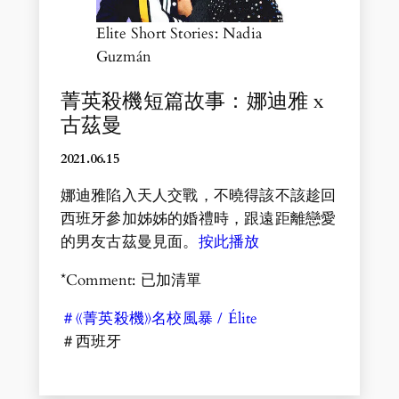
Elite Short Stories: Nadia
Guzmán
菁英殺機短篇故事：娜迪雅 x
古茲曼
2021.06.15
娜迪雅陷入天人交戰，不曉得該不該趁回
西班牙參加姊姊的婚禮時，跟遠距離戀愛
的男友古茲曼見面。
按此播放
*Comment: 已加清單
＃《菁英殺機》名校風暴 / Élite
＃西班牙