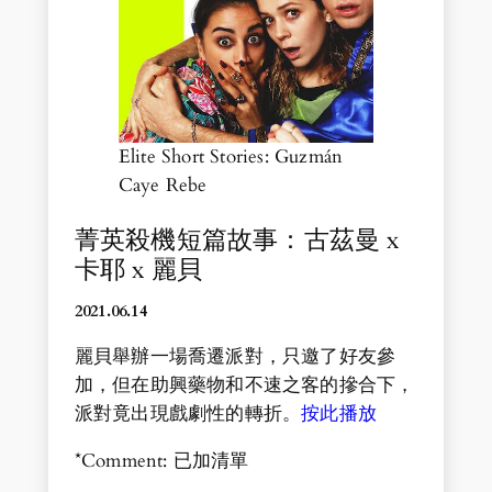
Elite Short Stories: Guzmán
Caye Rebe
菁英殺機短篇故事：古茲曼 x
卡耶 x 麗貝
2021.06.14
麗貝舉辦一場喬遷派對，只邀了好友參
加，但在助興藥物和不速之客的摻合下，
派對竟出現戲劇性的轉折。
按此播放
*Comment: 已加清單