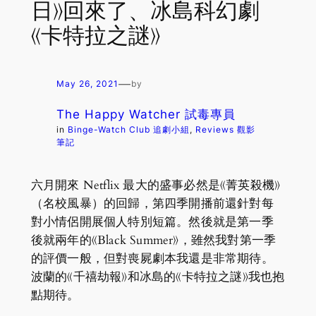
日》回來了、冰島科幻劇
《卡特拉之謎》
—
May 26, 2021
by
The Happy Watcher 試毒專員
in
Binge-Watch Club 追劇小組
, 
Reviews 觀影
筆記
六月開來 Netflix 最大的盛事必然是《菁英殺機》
（名校風暴）的回歸，第四季開播前還針對每
對小情侶開展個人特別短篇。然後就是第一季
後就兩年的《Black Summer》，雖然我對第一季
的評價一般，但對喪屍劇本我還是非常期待。
波蘭的《千禧劫報》和冰島的《卡特拉之謎》我也抱
點期待。