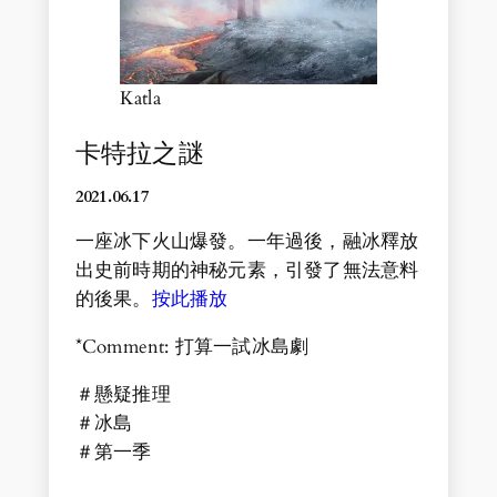
Katla
卡特拉之謎
2021.06.1
7
一座冰下火山爆發。一年過後，融冰釋放
出史前時期的神秘元素，引發了無法意料
的後果。
按此播放
*Comment: 打算一試冰島劇
＃懸疑推理
＃冰島
＃第一季