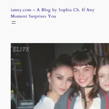
Skip
iamsy.com – A Blog by Sophia Ch. If Any
to
Moment Surprises You
content