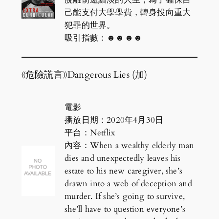
己能支付大學學費，轉身投向重大
犯罪的世界。
吸引指數：☻☻☻☻
《危險謊言》Dangerous Lies (加)
電影
播放日期：2020年4月30日
平台：Netflix
內容：When a wealthy elderly man
dies and unexpectedly leaves his
estate to his new caregiver, she’s
drawn into a web of deception and
murder. If she’s going to survive,
she’ll have to question everyone’s