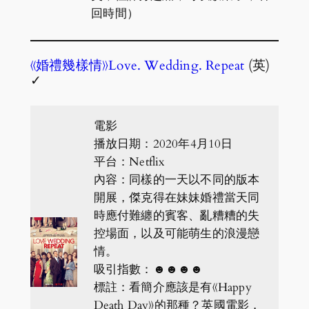
回時間）
《婚禮幾樣情》Love. Wedding. Repeat
(英)
✓
電影
播放日期：2020年4月10日
平台：Netflix
內容：同樣的一天以不同的版本
開展，傑克得在妹妹婚禮當天同
時應付難纏的賓客、亂糟糟的失
控場面，以及可能萌生的浪漫戀
情。
吸引指數：☻☻☻☻
標註：看簡介應該是有《Happy
Death Day》的那種？英國電影，