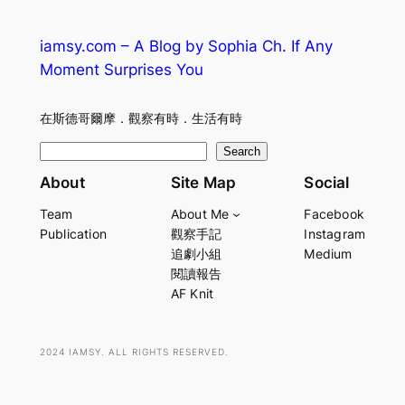
iamsy.com – A Blog by Sophia Ch. If Any
Moment Surprises You
在斯德哥爾摩．觀察有時．生活有時
S
Search
e
About
Site Map
Social
a
Team
About Me
Facebook
r
Publication
觀察手記
Instagram
c
追劇小組
Medium
h
閱讀報告
AF Knit
2024 IAMSY. ALL RIGHTS RESERVED.