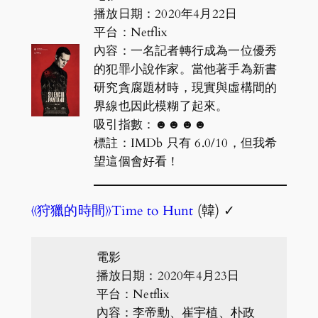
播放日期：2020年4月22日
平台：Netflix
內容：一名記者轉行成為一位優秀
的犯罪小說作家。當他著手為新書
研究貪腐題材時，現實與虛構間的
界線也因此模糊了起來。
吸引指數：☻☻☻☻
標註：IMDb 只有 6.0/10，但我希
望這個會好看！
《狩獵的時間》Time to Hunt
(韓) ✓
電影
播放日期：2020年4月23日
平台：Netflix
內容：李帝勳、崔宇植、朴政