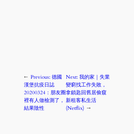
←
Previous:
德國
Next:
我的家｜失業
漢堡抗疫日誌
變窮找工作失敗，
20200324：朋友圈
拿鎖匙回舊居偷窺
裡有人做檢測了，
新租客私生活
結果陰性
(Netflix)
→