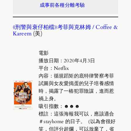
成事前各種分離考驗
《刑警與衰仔柏檔》考菲與克林姆 / Coffee &
Kareem
(美)
電影
播放日期：2020年4月3日
平台：Netflix
內容：循規蹈矩的底特律警察考菲
試圖與女友愛搗蛋的兒子培養感情
時，揭露了一樁犯罪陰謀，進而惹
禍上身。
吸引指數：☻☻☻
標註：這張海報我可以，應該適合
＃stayhome 的日子。（以為會很好
笑，但評分超爛，可以放棄了，省