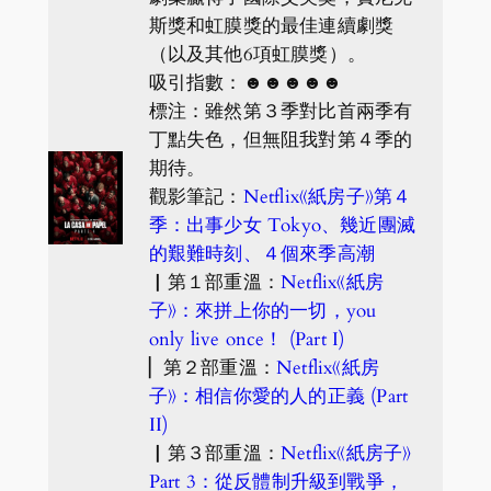
斯獎和虹膜獎的最佳連續劇獎
（以及其他6項虹膜獎）。
吸引指數：☻☻☻☻☻
標注：雖然第３季對比首兩季有
丁點失色，但無阻我對第４季的
期待。
觀影筆記：
Netflix《紙房子》第４
季：出事少女 Tokyo、幾近團滅
的艱難時刻、４個來季高潮
▏第１部重溫：
Netflix《紙房
子》：來拼上你的一切，you
only live once！ (Part I)
▏第２部重溫：
Netflix《紙房
子》：相信你愛的人的正義 (Part
II)
▏第３部重溫：
Netflix《紙房子》
Part 3：從反體制升級到戰爭，