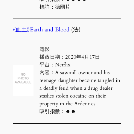
標註：德國片
《血土》Earth and Blood
(法)
電影
播放日期：2020年4月17日
平台：Netflix
內容：A sawmill owner and his
teenage daughter become tangled in
a deadly feud when a drug dealer
stashes stolen cocaine on their
property in the Ardennes.
吸引指數：☻☻