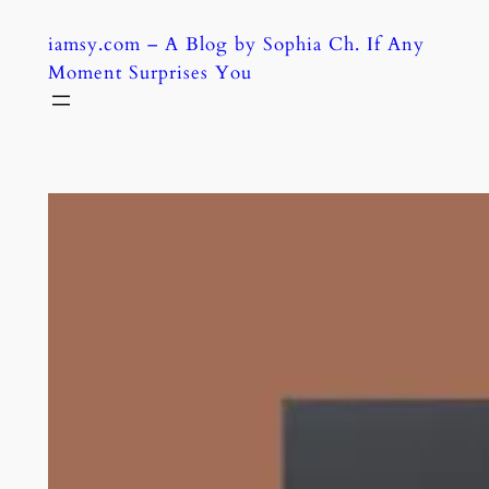
Skip
iamsy.com – A Blog by Sophia Ch. If Any
to
Moment Surprises You
content