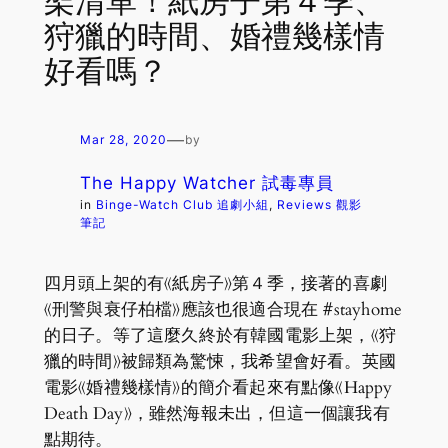
架清單！紙房子第４季、
狩獵的時間、婚禮幾樣情
好看嗎？
—
Mar 28, 2020
by
The Happy Watcher 試毒專員
in
Binge-Watch Club 追劇小組
, 
Reviews 觀影
筆記
四月頭上架的有《紙房子》第４季，接著的喜劇
《刑警與衰仔柏檔》應該也很適合現在 #stayhome
的日子。等了這麼久終於有韓國電影上架，《狩
獵的時間》被歸類為驚悚，我希望會好看。英國
電影《婚禮幾樣情》的簡介看起來有點像《Happy
Death Day》，雖然海報未出，但這一個讓我有
點期待。