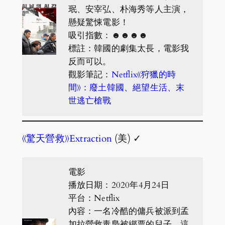
珉、安宰弘、朴海秀等人主演，
懸疑驚悚電影！
吸引指數：☻☻☻☻
標註：韓國的劇集太長，電影我
反而可以。
觀影筆記：
Netflix《狩獵的時
間》：廢土韓國、絕望生活、末
世逃亡槍戰
《驚天營救》Extraction
(美) ✓
電影
播放日期：2020年4月24日
平台：Netflix
內容：一名冷酷的傭兵被派到孟
加拉營救毒梟被綁票的兒子，這