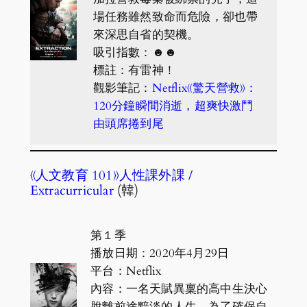
場任務雖然致命而危險，卻也帶
來深思自省的契機。
吸引指數：☻☻
標註：有雷神！
觀影筆記：
Netflix《驚天營救》：
120分鐘瞬間消逝，超爽快激鬥
由頭席捲到尾
《人文教育 101》人性課外課 /
Extracurricular
(韓)
第１季
播放日期：2020年4月29日
平台：Netflix
內容：一名天賦異稟的高中生決心
脫離前途黯淡的人生，為了確保自