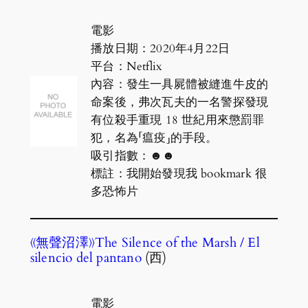
電影
播放日期：2020年4月22日
平台：Netflix
內容：發生一具屍體被縫進牛皮的
命案後，弗次瓦夫的一名警探發現
有位殺手重現 18 世紀用來懲罰罪
犯，名為「瘟疫」的手段。
吸引指數：☻☻
標註：我開始發現我 bookmark 很
多恐怖片
《無聲沼澤》The Silence of the Marsh / El
silencio del pantano
(西)
電影