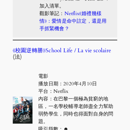
加入清單。
觀影筆記：
Netflix《婚禮幾樣
情》：愛情是命中註定，還是用
手抓緊機會？
《校園逆轉勝》School Life / La vie scolaire
(法)
電影
播放日期：2020年4月10日
平台：Netflix
內容：在巴黎一個極為貧窮的地
區，一名學校輔導老師盡全力幫助
弱勢學生，同時也得面對自身的問
題。
吸引指數：☻