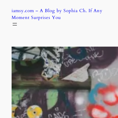
Skip
iamsy.com – A Blog by Sophia Ch. If Any
to
Moment Surprises You
content