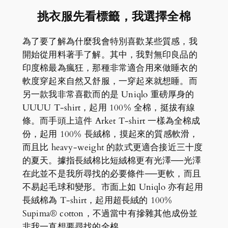
挑衣服先看標籤，我選擇全棉
為了要了解為什麼我會特別喜歡某些質感，我
開始從用料著手了解。其中，我對無印良品的
印度棉最為瘋狂，那種非常適合用來做睡衣的
軟度穿起來自然又舒服，一穿起來就想睡。而
另一款我非常喜歡而的是 Uniqlo 重磅厚身的
UUUU T-shirt，起用 100% 全棉，挺拔有線
條。而手頭上這件 Arket T-shirt 一樣為全棉成
份，起用 100% 長絨棉，摸起來的質感軟滑，
而且比 heavy-weight 的款式更適合接近三十度
的夏天。據指長絨棉比短絨棉更有光澤──光澤
在此並不是我所尋找的必要條件──更軟，而且
不易起毛球和變形。市面上如 Uniqlo 亦有起用
長絨棉為 T-shirt，起用超長絨的 100%
Supima® cotton，不過當中有摻雜其他成份並
非我一直想要尋找的全棉。