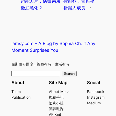
超能力片，病毒弟弟
控制欲，苦難挫
徹底黑化？
折讓人成長
→
iamsy.com – A Blog by Sophia Ch. If Any
Moment Surprises You
在斯德哥爾摩．觀察有時．生活有時
S
Search
e
About
Site Map
Social
a
Team
About Me
Facebook
r
Publication
觀察手記
Instagram
c
追劇小組
Medium
h
閱讀報告
AF Knit