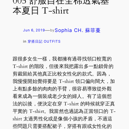
005 舒服自在全棉透氣基
本夏日 T-shirt
—
Sophia CH. 蘇菲蔓
Jun 6, 2019
by
in
穿搭日記 OUTFITS
跟很多女生一樣，我都擁有過尋找領口較寬的
T-shirt 的階段，但後來我把露出多一點鎖骨的
剪裁留給其他真正比較女性化的款式。因為，
我慢慢開始覺得要是 T-shirt 領口偏向闊大，加
上有點多餘的肉肉的手臂，很容易導致從外觀
看來成為一個裝成老少女的婦人。有了這個想
法的以後，便決定在穿 T-shirt 的時候就穿正真
平實的 T-shirt。我當然也過認為正當領口的 T-
shirt 太過男性化或是像個小孩的矛盾，不過這
些問題只需要搭配裙子，穿搭有跟或女性化的