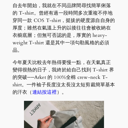
自去年開始，我就在不同品牌間尋找簡單俐落
的 T-shirt。曾經有過一段時間多次重複不停地
穿同一款 COS T-shirt，挺拔的硬度源自自身的
厚度；雖然在氣溫上升的以後往往會被收納在
衣櫥底層；但無可否認的是，厚實的 heavy-
weight T-shirt 還是其中一項勾勒風格的必須
品。
今年夏天比較去年熱得要慢一點，在天氣真正
變得很熱的日子，我終於給自己找到 T-shirt 界
的突破──Arket 的 100%全棉 crew-neck T-
shirt。一件袖子長度沒太長沒太短剪裁簡單基本
的汗衣（
連結按這裡
）。